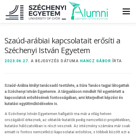
Tovább
a
Menü
tartalomhoz
RÓLUNK
ALUMNI KÖZÖSSÉG
HÍREK
MÉDIA
Szaúd-arábiai kapcsolatait erősíti a
Széchenyi István Egyetem
DIPLOMAÁTADÓ
DIPLOMÁN TÚL
2023.06.27.
A BEJEGYZÉS DÁTUMA
HANCZ GÁBOR
ÍRTA
SZOLGÁLTATÁSOK
ÉVFOLYAMOK
Szaúd-Arábia királyi tanácsadó testülete, a Súra Tanács tagjai látogattak
a Széchenyi István Egyetemre. A tárgyaláson mindkét fél egyetértett a
kapcsolatok erősítésének fontosságában, ami kiterjedhet képzési és
kutatási együttműködésekre is.
A Széchenyi István Egyetemen hallgatói ma már a világ hetven
országából érkeznek, az oktatók-kutatók pedig nemzetközi projektekben,
kutatási hálózatokban is részt vesznek. Az intézmény számára már csak
emiatt is fontos nemzetközi kapcsolatai erősítése, s többek között ezt a