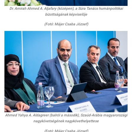
Dr. Amirah Ahmed A. Aljafary (középen), a Súra Tanács humánpolitikai
bizottságának képviselője
(Fotó: Májer Csaba József)
Ahmed Yahya A. Aldagreer (balról a második), Szaúd-Arábia magyarországi
nagykövetségének nagykövethelyettese
(Fotó: Májer Csaba József)