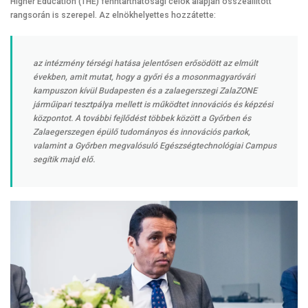
Higher Education (THE) fenntarthatósági célok alapján összeállított
rangsorán is szerepel. Az elnökhelyettes hozzátette:
az intézmény térségi hatása jelentősen erősödött az elmúlt
években, amit mutat, hogy a győri és a mosonmagyaróvári
kampuszon kívül Budapesten és a zalaegerszegi ZalaZONE
járműipari tesztpálya mellett is működtet innovációs és képzési
központot. A további fejlődést többek között a Győrben és
Zalaegerszegen épülő tudományos és innovációs parkok,
valamint a Győrben megvalósuló Egészségtechnológiai Campus
segítik majd elő.