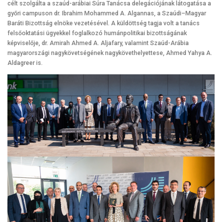
célt szolgálta a szaúd-arábiai Súra Tanácsa delegációjának látogatása a
győri campuson dr. Ibrahim Mohammed A. Algannas, a Szaúdi–Magyar
Baráti Bizottság elnöke vezetésével. A küldöttség tagja volt a tanács
felsőoktatási ügyekkel foglalkozó humánpolitikai bizottságának
képviselője, dr. Amirah Ahmed A. Aljafary, valamint Szaúd-Arábia
magyarországi nagykövetségének nagykövethelyettese, Ahmed Yahya A.
Aldagreer is.