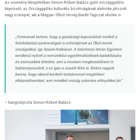
Az esemény létrejöttében Simon Róbert Balázs győri országgyűlési
képviselő, az Országgyűlés kulturális bizottságának alelnöke játszott
nagy szerepet, aki a Magyar–Öböl-térség Baráti Tagozat elnöke is.
„Fontosnak tartom, hogy a gazdasági kapcsolatok mellett a
felsőoktatási partnerségek is erősödjenek az Öböl-menti
országokkal, így Szaúd-Arábiával. A Széchenyi István Egyetem
rendkívül nyitott a nemzetközi együttműködések kialakítására
és szorosabbá tételére, ami a mostani megbeszélésen is
bebizonyosodott, s ez igaz a szaúdi félre is. Biztos vagyok
benne, hogy sikerül konkrét tartalommal megtölteni
elképzeléseinket, ami mindkét ország számára előnyökkel jár”
– hangsúlyozta Simon Róbert Balázs.