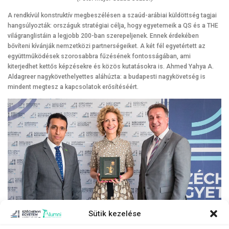
A rendkívül konstruktív megbeszélésen a szaúd-arábiai küldöttség tagjai
hangsúlyozták: országuk stratégiai célja, hogy egyetemeik a QS és a THE
világranglistáin a legjobb 200-ban szerepeljenek. Ennek érdekében
bővíteni kívánják nemzetközi partnerségeiket. A két fél egyetértett az
együttműködések szorosabbra fűzésének fontosságában, ami
kiterjedhet kettős képzésekre és közös kutatásokra is. Ahmed Yahya A.
Aldagreer nagykövethelyettes aláhúzta: a budapesti nagykövetség is
mindent megtesz a kapcsolatok erősítéséért.
Sütik kezelése