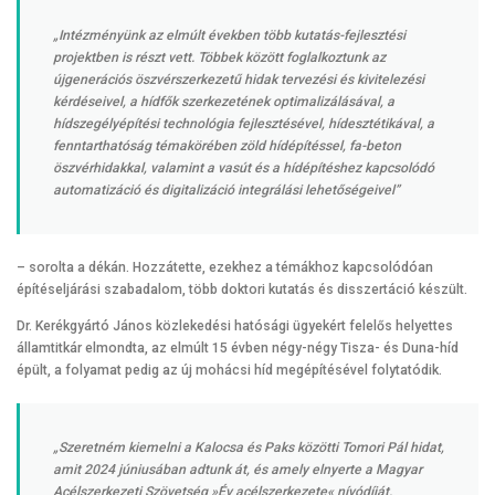
„Intézményünk az elmúlt években több kutatás-fejlesztési
projektben is részt vett. Többek között foglalkoztunk az
újgenerációs öszvérszerkezetű hidak tervezési és kivitelezési
kérdéseivel, a hídfők szerkezetének optimalizálásával, a
hídszegélyépítési technológia fejlesztésével, hídesztétikával, a
fenntarthatóság témakörében zöld hídépítéssel, fa-beton
öszvérhidakkal, valamint a vasút és a hídépítéshez kapcsolódó
automatizáció és digitalizáció integrálási lehetőségeivel”
– sorolta a dékán. Hozzátette, ezekhez a témákhoz kapcsolódóan
építéseljárási szabadalom, több doktori kutatás és disszertáció készült.
Dr. Kerékgyártó János közlekedési hatósági ügyekért felelős helyettes
államtitkár elmondta, az elmúlt 15 évben négy-négy Tisza- és Duna-híd
épült, a folyamat pedig az új mohácsi híd megépítésével folytatódik.
„Szeretném kiemelni a Kalocsa és Paks közötti Tomori Pál hidat,
amit 2024 júniusában adtunk át, és amely elnyerte a Magyar
Acélszerkezeti Szövetség »Év acélszerkezete« nívódíját.