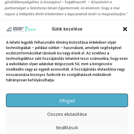
gördülékenységéhez is hozzájárul
– fogalmazott. –
Köszönöm a
partnerséget a Széchenyi István Egyetemnek, és kívánom, hogy a mai
napon a hídépítés átvitt értelemben a kapcsolatok terén is megvalósuljon.”
Az eseményen a látogatók kipróbálhatták a
sárkányhajózást, betonkenu-
Sütik kezelése
bemutatót tekinthettek meg
,
valamint
vízminőségi mérőeszközökkel is
megismerkedhettek. A
laborlátogatások,
műholdradar-, drón- és
digitálisterepasztal-bemutatók
pedig a korszerű technológiák világába
A lehető legjobb felhasználói élmény biztosítása érdekében olyan
technológiákat – például sütiket – használunk, amelyek segítségével
engedtek betekintést. A program részeként tésztahídépítő
és szakmai
eszközinformációkat tárolunk és/vagy érünk el. Az ezekhez a
hídépítő verseny
re is sor került.
technológiákhoz való hozzájárulás lehetővé teszi számunkra, hogy ezen
a weboldalon olyan adatokat dolgozzunk fel, mint a böngészési
viselkedés vagy az egyedi azonosítók. A hozzájárulás elutasítása vagy
visszavonása bizonyos funkciók és szolgáltatások működését
hátrányosan befolyásolhatja.
KATEGÓRIA:
HÍREK
Elfogad
Összes elutasítása
Beállítások
Copyright © 2026 SZE Alumni – Széchenyi István Egyetem
–