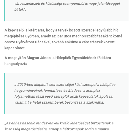
városszerkezeti és közösségi szempontból is nagy jelentőséggel
bírtak”.
A képviselő is kitért arra, hogy a tervek között szerepel egy újabb híd
megépítése Győrben, amely az Ipar utca meghosszabbításaként kötné
össze Gyárvárost Bácsával, tovább erősítve a városrészek közötti
kapcsolatot.
A megnyitón Magyar János, a Hídépítők Egyesületének főtitkára
hangsúlyozta:
a 2010-ben alapított szervezet céljai közt szerepel a hídépítés
hagyományainak fenntartása és átadása, a komplex
folyamatban részt vevő szereplők közti kapcsolatok ápolása,
valamint a fiatal szakemberek bevonzása a szakmába.
„Az ehhez hasonló rendezvények kiváló lehetőséget biztosítanak a
közösség megerősítésére, amely a hétköznapok során a munka