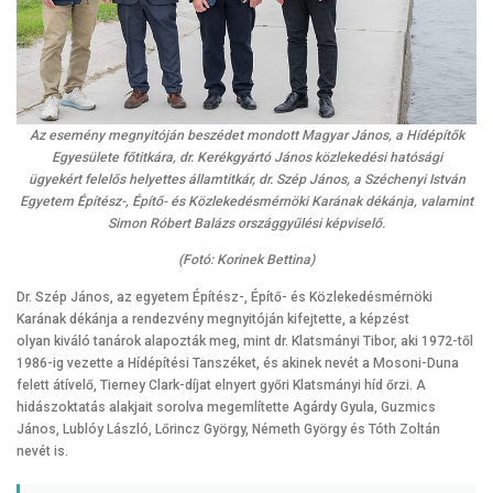
Az esemény megnyitóján beszédet mondott Magyar János, a Hídépítők
Egyesülete főtitkára, dr. Kerékgyártó János közlekedési hatósági
ügyekért felelős helyettes államtitkár, dr. Szép János, a Széchenyi István
Egyetem Építész-, Építő- és Közlekedésmérnöki Karának dékánja, valamint
Simon Róbert Balázs országgyűlési képviselő.
(Fotó: Korinek Bettina)
Dr. Szép János, az egyetem Építész-, Építő- és Közlekedésmérnöki
Karának dékánja a rendezvény megnyitóján kifejtette, a képzést
olyan kiváló tanárok alapozták meg, mint dr. Klatsmányi Tibor, aki 1972-től
1986-ig vezette a Hídépítési Tanszéket, és akinek nevét a Mosoni-Duna
felett átívelő, Tierney Clark-díjat elnyert győri Klatsmányi híd őrzi. A
hidászoktatás alakjait sorolva megemlítette Agárdy Gyula, Guzmics
János, Lublóy László, Lőrincz György, Németh György és Tóth Zoltán
nevét is.