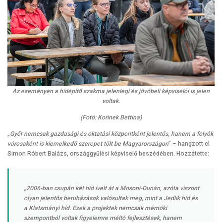
Az eseményen a hídépítő szakma jelenlegi és jövőbeli képviselői is jelen
voltak.
(Fotó: Korinek Bettina)
„
Győr nemcsak gazdasági és oktatási központként jelentős, hanem a folyók
városaként is kiemelkedő szerepet tölt be Magyarországon
” – hangzott el
Simon Róbert Balázs, országgyűlési képviselő beszédében. Hozzátette:
„2006-ban csupán két híd ívelt át a Mosoni-Dunán, azóta viszont
olyan jelentős beruházások valósultak meg, mint a Jedlik híd és
a Klatsmányi híd. Ezek a projektek nemcsak mérnöki
szempontból voltak figyelemre méltó fejlesztések, hanem