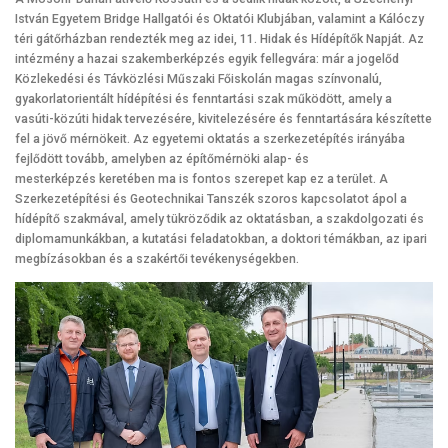
István Egyetem Bridge Hallgatói és Oktatói Klubjában, valamint a Kálóczy
téri gátőrházban rendezték meg az idei, 11. Hidak és Hídépítők Napját. Az
intézmény a hazai szakemberképzés egyik fellegvára: már a jogelőd
Közlekedési és Távközlési Műszaki Főiskolán magas színvonalú,
gyakorlatorientált hídépítési és fenntartási szak működött, amely a
vasúti-közúti hidak tervezésére, kivitelezésére és fenntartására készítette
fel a jövő mérnökeit. Az egyetemi oktatás a szerkezetépítés irányába
fejlődött tovább, amelyben az építőmérnöki alap- és
mesterképzés keretében ma is fontos szerepet kap ez a terület. A
Szerkezetépítési és Geotechnikai Tanszék szoros kapcsolatot ápol a
hídépítő szakmával, amely tükröződik az oktatásban, a szakdolgozati és
diplomamunkákban, a kutatási feladatokban, a doktori témákban, az ipari
megbízásokban és a szakértői tevékenységekben.