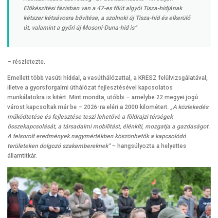
Előkészítési fázisban van a 47-es főút algyői Tisza-hídjának
kétszer kétsávosra bővítése, a szolnoki új Tisza-híd és elkerülő
út, valamint a győri új Mosoni-Duna-híd is”
– részletezte.
Emellett több vasúti híddal, a vasúthálózattal, a KRESZ felülvizsgálatával,
illetve a gyorsforgalmi úthálózat fejlesztésével kapcsolatos
munkálatokra is kitért. Mint mondta, utóbbi – amelybe 22 megyei jogú
várost kapcsoltak már be – 2026-ra eléri a 2000 kilométert.
„A közlekedés
működtetése és fejlesztése teszi lehetővé a földrajzi térségek
összekapcsolását, a társadalmi mobilitást, élénkíti, mozgatja a gazdaságot.
A felsorolt eredmények nagymértékben köszönhetők a kapcsolódó
területeken dolgozó szakembereknek”
– hangsúlyozta a helyettes
államtitkár.