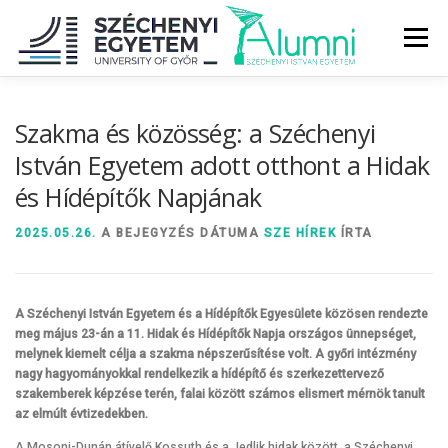
Tovább
a
Menü
tartalomhoz
RÓLUNK
ALUMNI KÖZÖSSÉG
HÍREK
MÉDIA
Szakma és közösség: a Széchenyi
István Egyetem adott otthont a Hidak
és Hídépítők Napjának
DIPLOMAÁTADÓ
DIPLOMÁN TÚL
2025.05.26.
A BEJEGYZÉS DÁTUMA
SZE HÍREK
ÍRTA
SZOLGÁLTATÁSOK
ÉVFOLYAMOK
A Széchenyi István Egyetem és a Hídépítők Egyesülete közösen rendezte
meg május 23-án a 11. Hidak és Hídépítők Napja országos ünnepséget,
melynek kiemelt célja a szakma népszerűsítése volt. A győri intézmény
nagy hagyományokkal rendelkezik a hídépítő és szerkezettervező
szakemberek képzése terén
, falai között
számos elismert mérnök tanult
az elmúlt évtizedekben.
A Mosoni-Dunán átívelő Kossuth és a Jedlik hidak között, a Széchenyi