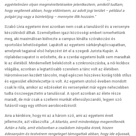
egyértelműen olyan megmérettetésekre jelentkeztem, amikről tudtam,
hogy segítenek abban, hogy eldöntsem, az adott jogi terület – például a
polgári jog vagy a büntetőjog – mennyire illik hozzám.”
Szabó Lívia egyetemi évei azonban nem csak a tanulásról és a versenyre
készülésből álltak. Személyében igazi közösségi embert ismerhettünk
meg, aki maximálisan kiélvezte a campus kínálta szórakozási és
sportolási lehetőségeket. Lapátolt az egyetemi sárkányhajócsapatban,
amelynek tagjaival első helyezést ért el a szegedi Jurista Kupán. A
röplabdacsapatot is erősítette, de a szerdai egyetemi bulik sem maradtak
ki az életéből. Mindemellett belekóstolt a szinkronúszásba, a női kickbox
világába, azonban a legtartósabb szerelem a tánc volt az életében.
Háromévesen kezdett táncolni, majd egészen húszéves koráig több stílus
és egyesület elkötelezettje is volt. Az egyetem utolsó éveiben mondott
csak le róla, amikor az edzéseket és versenyeket már egyre nehezebben
tudta összeegyeztetni a tanulással. A sport azonban az élete része
maradt, de már csak a szellemi munkát ellensúlyozandó, legyen szó
futásról vagy egy otthoni aerobicedzésről.
Arra a kérdésre, hogy mi az a három szó, ami az egyetemi éveit
jellemezte, azt válaszolta:
„A kitartás, amit mindenképp megemlítenék.
Aztán a hála, amit elsősorban a családom irányába érzek, hiszen
édesanyám és testvérem rengeteget támogattak abban, hogy ide eljussak,