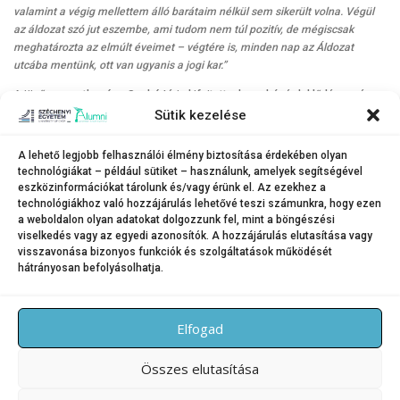
valamint a végig mellettem álló barátaim nélkül sem sikerült volna. Végül
az áldozat szó jut eszembe, ami tudom nem túl pozitív, de mégiscsak
meghatározta az elmúlt éveimet – végtére is, minden nap az Áldozat
utcába mentünk, ott van ugyanis a jogi kar.”
A jövőre vonatkozóan Szabó Lívia kifejtette, hogy bár érdeklődése még
fokozatosan formálódik, leginkább a polgári jog területe fogta meg, ezért
Sütik kezelése
doktoranduszként ebbe az irányba tanul tovább. Mindezt persze már
munka mellett teszi, amivel kapcsolatban hangsúlyozta:
„Álmomban sem
A lehető legjobb felhasználói élmény biztosítása érdekében olyan
gondoltam volna, hogy már az utolsó államvizsgám után négy nappal
technológiákat – például sütiket – használunk, amelyek segítségével
munka állhatok. Az Audi Hungaria Zrt. jogi osztályán korábban voltam
eszközinformációkat tárolunk és/vagy érünk el. Az ezekhez a
gyakornok másfél évig, és ezek szerint beváltam (nevet), hiszen most már
technológiákhoz való hozzájárulás lehetővé teszi számunkra, hogy ezen
a weboldalon olyan adatokat dolgozzunk fel, mint a böngészési
főállású munkatárs lehetek, amiért nagyon hálás vagyok.”
viselkedés vagy az egyedi azonosítók. A hozzájárulás elutasítása vagy
visszavonása bizonyos funkciók és szolgáltatások működését
hátrányosan befolyásolhatja.
KATEGÓRIA:
HÍREK
Elfogad
Összes elutasítása