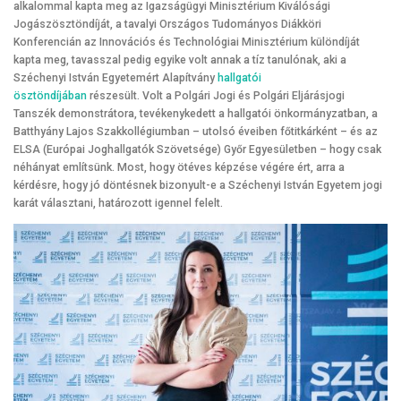
alkalommal kapta meg az Igazságügyi Minisztérium Kiválósági
Jogászösztöndíját, a tavalyi Országos Tudományos Diákköri
Konferencián az Innovációs és Technológiai Minisztérium különdíját
kapta meg, tavasszal pedig egyike volt annak a tíz tanulónak, aki a
Széchenyi István Egyetemért Alapítvány
hallgatói
ösztöndíjában
részesült. Volt a Polgári Jogi és Polgári Eljárásjogi
Tanszék demonstrátora, tevékenykedett a hallgatói önkormányzatban, a
Batthyány Lajos Szakkollégiumban – utolsó éveiben főtitkárként – és az
ELSA (Európai Joghallgatók Szövetsége) Győr Egyesületben – hogy csak
néhányat említsünk. Most, hogy ötéves képzése végére ért, arra a
kérdésre, hogy jó döntésnek bizonyult-e a Széchenyi István Egyetem jogi
karát választani, határozott igennel felelt.