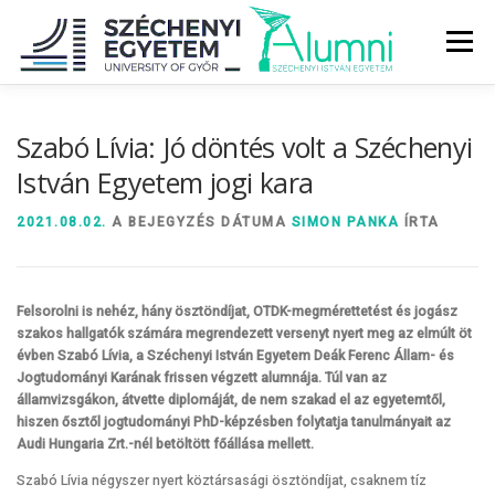
Tovább
a
Menü
tartalomhoz
RÓLUNK
ALUMNI KÖZÖSSÉG
HÍREK
MÉDIA
Szabó Lívia: Jó döntés volt a Széchenyi
István Egyetem jogi kara
DIPLOMAÁTADÓ
DIPLOMÁN TÚL
2021.08.02.
A BEJEGYZÉS DÁTUMA
SIMON PANKA
ÍRTA
SZOLGÁLTATÁSOK
ÉVFOLYAMOK
Felsorolni is nehéz, hány ösztöndíjat, OTDK-megmérettetést és jogász
szakos hallgatók számára megrendezett versenyt nyert meg az elmúlt öt
évben Szabó Lívia, a Széchenyi István Egyetem Deák Ferenc Állam- és
Jogtudományi Karának frissen végzett alumnája. Túl van az
államvizsgákon, átvette diplomáját, de nem szakad el az egyetemtől,
hiszen ősztől jogtudományi PhD-képzésben folytatja tanulmányait az
Audi Hungaria Zrt.-nél betöltött főállása mellett.
Szabó Lívia négyszer nyert köztársasági ösztöndíjat, csaknem tíz