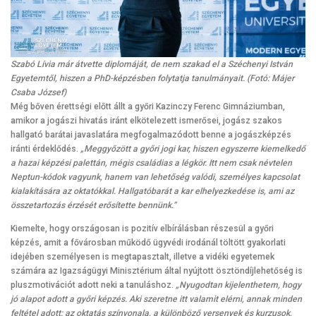
Szabó Lívia már átvette diplomáját, de nem szakad el a Széchenyi István
Egyetemtől, hiszen a PhD-képzésben folytatja tanulmányait. (Fotó: Májer
Csaba József)
Még bőven érettségi előtt állt a győri Kazinczy Ferenc Gimnáziumban,
amikor a jogászi hivatás iránt elkötelezett ismerősei, jogász szakos
hallgató barátai javaslatára megfogalmazódott benne a jogászképzés
iránti érdeklődés.
„Meggyőzött a győri jogi kar, hiszen egyszerre kiemelkedő
a hazai képzési palettán, mégis családias a légkör. Itt nem csak névtelen
Neptun-kódok vagyunk, hanem van lehetőség valódi, személyes kapcsolat
kialakítására az oktatókkal. Hallgatóbarát a kar elhelyezkedése is, ami az
összetartozás érzését erősítette bennünk.”
Kiemelte, hogy országosan is pozitív elbírálásban részesül a győri
képzés, amit a fővárosban működő ügyvédi irodánál töltött gyakorlati
idejében személyesen is megtapasztalt, illetve a vidéki egyetemek
számára az Igazságügyi Minisztérium által nyújtott ösztöndíjlehetőség is
pluszmotivációt adott neki a tanuláshoz.
„Nyugodtan kijelenthetem, hogy
jó alapot adott a győri képzés. Aki szeretne itt valamit elérni, annak minden
feltétel adott: az oktatás színvonala, a különböző versenyek és kurzusok,