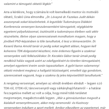
valamint a támogató oktatói légkör.”
Arra a kérdésre, hogy számára ki volt kiemelkedő mentor és motiváló
oktató, Szabó Lívia elmondta:
„Dr. Lévayné dr. Fazekas Judit dékán
asszonynak sokat köszönhetek. A legutóbbi Tudományos Diákköri
Konferencia versenyen konzulensemként támogatott, végigkísérte
egyetemi pályafutásomat, ösztönzött a tudományos életben való aktív
részvételre, illetve olyan szerencsésnek mondhatom magam, hogy a
jövőbeli PhD-képzésben is tőle tanulhatok, ő lesz a témavezetőm. Dr.
Keserű Barna Arnold tanár úr pedig sokat segített abban, hogyan kell
koherens TDK-dolgozatot készíteni, mire érdemes figyelni a szakmai
versenyekre való felkészüléskor. Dr. Kecskés Gábor tanár úrnak pedig
rendkívül hálás vagyok azért az odafigyelésért és töretlen támogatásért,
amelyet egyetemi éveim során tapasztaltam. A győri karon valamennyi
oktató mindent megtesz a hallgatói közösségért, emellett úgy gondolom,
szerencsések vagyunk, hogy a szakma ily jeles képviselőitől tanulhatunk.”
A rengeteg versennyel, amelyen az elmúlt években elindult – legyen szó
TDK-ról, OTDK-ról, táncversenyről vagy sárkányhajófutamról – a határai
feszegetése mellett az volt a célja, hogy minél több területet
megismerjen, magabiztosabb legyen.
„Már a gimnáziumban megvolt a
kialakult versenyritmusom, akkor még versmondó- és Kazinczy-
versenyeken indultam a sport mellett. Amikor elkezdtem az egyetemet, már