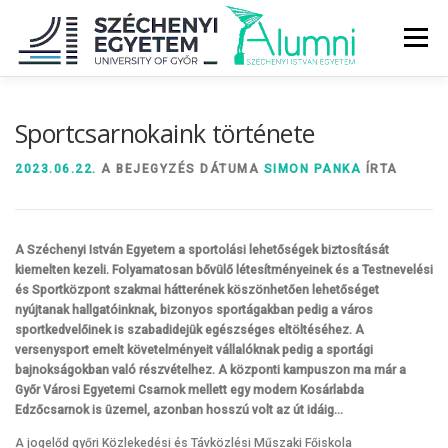
Tovább
a
Menü
tartalomhoz
RÓLUNK
ALUMNI KÖZÖSSÉG
HÍREK
MÉDIA
Sportcsarnokaink története
2023.06.22.
A BEJEGYZÉS DÁTUMA
SIMON PANKA
ÍRTA
DIPLOMAÁTADÓ
DIPLOMÁN TÚL
A Széchenyi István Egyetem a sportolási lehetőségek biztosítását
SZOLGÁLTATÁSOK
ÉVFOLYAMOK
kiemelten kezeli. Folyamatosan bővülő létesítményeinek és a Testnevelési
és Sportközpont szakmai hátterének köszönhetően lehetőséget
nyújtanak hallgatóinknak, bizonyos sportágakban pedig a város
sportkedvelőinek is szabadidejük egészséges eltöltéséhez. A
versenysport emelt követelményeit vállalóknak pedig a sportági
bajnokságokban való részvételhez. A központi kampuszon ma már a
Győr Városi Egyetemi Csarnok mellett egy modern Kosárlabda
Edzőcsarnok is üzemel, azonban hosszú volt az út idáig…
A jogelőd győri Közlekedési és Távközlési Műszaki Főiskola