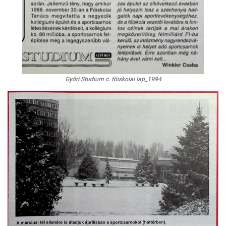
Győri Studium c. főiskolai lap_1994