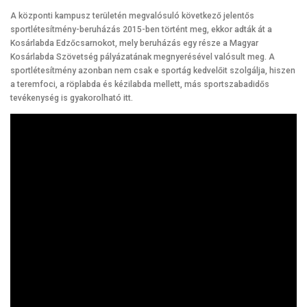
A központi kampusz területén megvalósuló következő jelentős
sportlétesítmény-beruházás 2015-ben történt meg, ekkor adták át a
Kosárlabda Edzőcsarnokot, mely beruházás egy része a Magyar
Kosárlabda Szövetség pályázatának megnyerésével valósult meg. A
sportlétesítmény azonban nem csak e sportág kedvelőit szolgálja, hiszen
a teremfoci, a röplabda és kézilabda mellett, más sportszabadidős
tevékenység is gyakorolható itt.