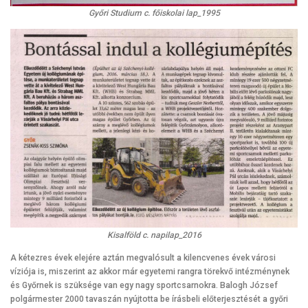
Győri Studium c. főiskolai lap_1995
Kisalföld c. napilap_2016
A kétezres évek elejére aztán megvalósult a kilencvenes évek városi
víziója is, miszerint az akkor már egyetemi rangra törekvő intézménynek
és Győrnek is szüksége van egy nagy sportcsarnokra. Balogh József
polgármester 2000 tavaszán nyújtotta be írásbeli előterjesztését a győri