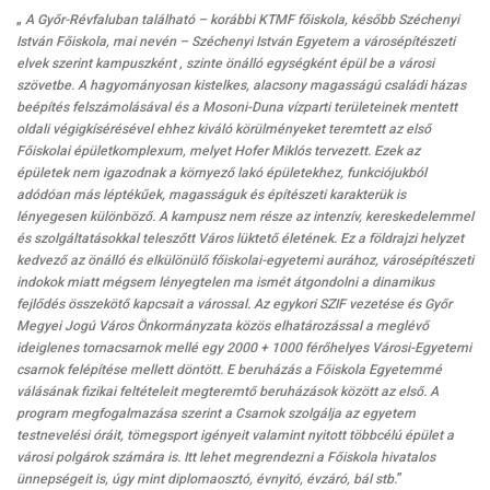
„
A Győr-Révfaluban található – korábbi KTMF főiskola, később Széchenyi
István Főiskola, mai nevén – Széchenyi István Egyetem a városépítészeti
elvek szerint kampuszként , szinte önálló egységként épül be a városi
szövetbe. A hagyományosan kistelkes, alacsony magasságú családi házas
beépítés felszámolásával és a Mosoni-Duna vízparti területeinek mentett
oldali végigkísérésével ehhez kiváló körülményeket teremtett az első
Főiskolai épületkomplexum, melyet Hofer Miklós tervezett. Ezek az
épületek nem igazodnak a környező lakó épületekhez, funkciójukból
adódóan más léptékűek, magasságuk és építészeti karakterük is
lényegesen különböző. A kampusz nem része az intenzív, kereskedelemmel
és szolgáltatásokkal teleszőtt Város lüktető életének. Ez a földrajzi helyzet
kedvező az önálló és elkülönülő főiskolai-egyetemi aurához, városépítészeti
indokok miatt mégsem lényegtelen ma ismét átgondolni a dinamikus
fejlődés összekötő kapcsait a várossal. Az egykori SZIF vezetése és Győr
Megyei Jogú Város Önkormányzata közös elhatározással a meglévő
ideiglenes tornacsarnok mellé egy 2000 + 1000 férőhelyes Városi-Egyetemi
csarnok felépítése mellett döntött. E beruházás a Főiskola Egyetemmé
válásának fizikai feltételeit megteremtő beruházások között az első. A
program megfogalmazása szerint a Csarnok szolgálja az egyetem
testnevelési óráit, tömegsport igényeit valamint nyitott többcélú épület a
városi polgárok számára is. Itt lehet megrendezni a Főiskola hivatalos
ünnepségeit is, úgy mint diplomaosztó, évnyitó, évzáró, bál stb.
”