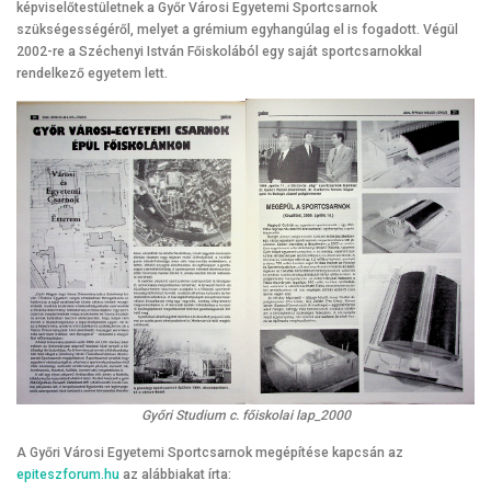
képviselőtestületnek a Győr Városi Egyetemi Sportcsarnok
szükségességéről, melyet a grémium egyhangúlag el is fogadott. Végül
2002-re a Széchenyi István Főiskolából egy saját sportcsarnokkal
rendelkező egyetem lett.
Győri Studium c. főiskolai lap_2000
A Győri Városi Egyetemi Sportcsarnok megépítése kapcsán az
epiteszforum.hu
az alábbiakat írta: