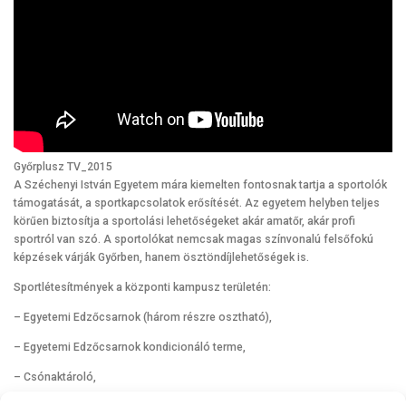
Győrplusz TV_2015
A Széchenyi István Egyetem mára kiemelten fontosnak tartja a sportolók
támogatását, a sportkapcsolatok erősítését. Az egyetem helyben teljes
körűen biztosítja a sportolási lehetőségeket akár amatőr, akár profi
sportról van szó. A sportolókat nemcsak magas színvonalú felsőfokú
képzések várják Győrben, hanem ösztöndíjlehetőségek is.
Sportlétesítmények a központi kampusz területén:
– Egyetemi Edzőcsarnok (három részre osztható),
– Egyetemi Edzőcsarnok kondicionáló terme,
– Csónaktároló,