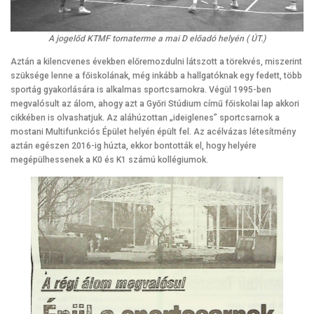
A jogelőd KTMF tornaterme a mai D előadó helyén ( ÚT.)
Aztán a kilencvenes években előremozdulni látszott a törekvés, miszerint
szüksége lenne a főiskolának, még inkább a hallgatóknak egy fedett, több
sportág gyakorlására is alkalmas sportcsarnokra. Végül 1995-ben
megvalósult az álom, ahogy azt a Győri Stúdium című főiskolai lap akkori
cikkében is olvashatjuk. Az aláhúzottan „ideiglenes” sportcsarnok a
mostani Multifunkciós Épület helyén épült fel. Az acélvázas létesítmény
aztán egészen 2016-ig húzta, ekkor bontották el, hogy helyére
megépülhessenek a K0 és K1 számú kollégiumok.