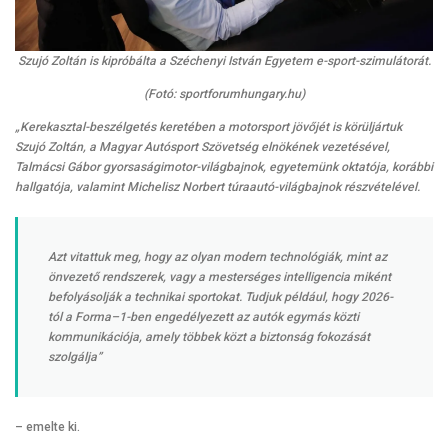
Szujó Zoltán is kipróbálta a Széchenyi István Egyetem e-sport-szimulátorát.
(Fotó: sportforumhungary.hu)
„Kerekasztal-beszélgetés keretében a motorsport jövőjét is körüljártuk
Szujó Zoltán, a Magyar Autósport Szövetség elnökének vezetésével,
Talmácsi Gábor gyorsaságimotor-világbajnok, egyetemünk oktatója, korábbi
hallgatója, valamint Michelisz Norbert túraautó-világbajnok részvételével.
Azt vitattuk meg, hogy az olyan modern technológiák, mint az
önvezető rendszerek, vagy a mesterséges intelligencia miként
befolyásolják a technikai sportokat. Tudjuk például, hogy 2026-
tól a Forma–1-ben engedélyezett az autók egymás közti
kommunikációja, amely többek közt a biztonság fokozását
szolgálja”
– emelte ki.