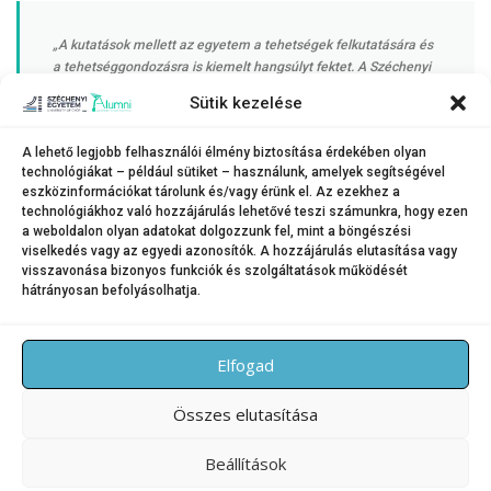
„A kutatások mellett az egyetem a tehetségek felkutatására és
a tehetséggondozásra is kiemelt hangsúlyt fektet. A Széchenyi
Motorsport gyűjtőernyője alatt több program is ezt a célt
Sütik kezelése
szolgálja. A technológia és a sport a jövőben egyre inkább
összefonódik, és ebben a fejlődésben intézményünk is fontos
A lehető legjobb felhasználói élmény biztosítása érdekében olyan
szerepet vállal”
technológiákat – például sütiket – használunk, amelyek segítségével
eszközinformációkat tárolunk és/vagy érünk el. Az ezekhez a
technológiákhoz való hozzájárulás lehetővé teszi számunkra, hogy ezen
a weboldalon olyan adatokat dolgozzunk fel, mint a böngészési
– zárta.
viselkedés vagy az egyedi azonosítók. A hozzájárulás elutasítása vagy
visszavonása bizonyos funkciók és szolgáltatások működését
hátrányosan befolyásolhatja.
KATEGÓRIA:
HÍREK
Elfogad
Összes elutasítása
Beállítások
Copyright © 2026 SZE Alumni – Széchenyi István Egyetem
–