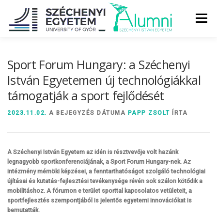
Tovább
a
Menü
tartalomhoz
RÓLUNK
ALUMNI KÖZÖSSÉG
HÍREK
MÉDIA
Sport Forum Hungary: a Széchenyi
István Egyetemen új technológiákkal
támogatják a sport fejlődését
DIPLOMAÁTADÓ
DIPLOMÁN TÚL
2023.11.02.
A BEJEGYZÉS DÁTUMA
PAPP ZSOLT
ÍRTA
SZOLGÁLTATÁSOK
ÉVFOLYAMOK
A Széchenyi István Egyetem az idén is résztvevője volt hazánk
legnagyobb sportkonferenciájának, a Sport Forum Hungary-nek. Az
intézmény mérnöki képzései, a fenntarthatóságot szolgáló technológiai
újításai és kutatás-fejlesztési tevékenysége révén sok szálon kötődik a
mobilitáshoz. A fórumon e terület sporttal kapcsolatos vetületeit, a
sportfejlesztés szempontjából is jelentős egyetemi innovációkat is
bemutatták.