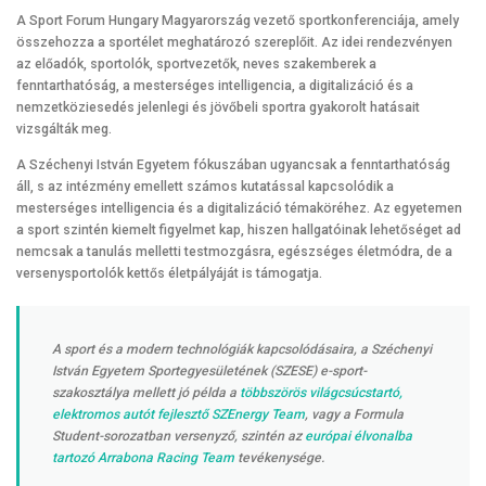
A Sport Forum Hungary Magyarország vezető sportkonferenciája, amely
összehozza a sportélet meghatározó szereplőit. Az idei rendezvényen
az előadók, sportolók, sportvezetők, neves szakemberek a
fenntarthatóság, a mesterséges intelligencia, a digitalizáció és a
nemzetköziesedés jelenlegi és jövőbeli sportra gyakorolt hatásait
vizsgálták meg.
A Széchenyi István Egyetem fókuszában ugyancsak a fenntarthatóság
áll, s az intézmény emellett számos kutatással kapcsolódik a
mesterséges intelligencia és a digitalizáció témaköréhez. Az egyetemen
a sport szintén kiemelt figyelmet kap, hiszen hallgatóinak lehetőséget ad
nemcsak a tanulás melletti testmozgásra, egészséges életmódra, de a
versenysportolók kettős életpályáját is támogatja.
A sport és a modern technológiák kapcsolódásaira, a Széchenyi
István Egyetem Sportegyesületének (SZESE) e-sport-
szakosztálya mellett jó példa a
többszörös világcsúcstartó,
elektromos autót fejlesztő SZEnergy Team
, vagy a Formula
Student-sorozatban versenyző, szintén az
európai élvonalba
tartozó Arrabona Racing Team
tevékenysége.