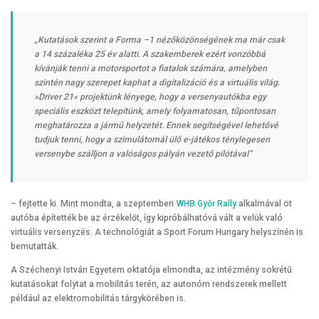
„Kutatások szerint a Forma –1 nézőközönségének ma már csak
a 14 százaléka 25 év alatti. A szakemberek ezért vonzóbbá
kívánják tenni a motorsportot a fiatalok számára, amelyben
szintén nagy szerepet kaphat a digitalizáció és a virtuális világ.
»Driver 21« projektünk lényege, hogy a versenyautókba egy
speciális eszközt telepítünk, amely folyamatosan, tűpontosan
meghatározza a jármű helyzetét. Ennek segítségével lehetővé
tudjuk tenni, hogy a szimulátornál ülő e-játékos ténylegesen
versenybe szálljon a valóságos pályán vezető pilótával”
– fejtette ki. Mint mondta, a szeptemberi
WHB Győr Rally
alkalmával öt
autóba építették be az érzékelőt, így kipróbálhatóvá vált a velük való
virtuális versenyzés. A technológiát a Sport Forum Hungary helyszínén is
bemutatták.
A Széchenyi István Egyetem oktatója elmondta, az intézmény sokrétű
kutatásokat folytat a mobilitás terén, az autonóm rendszerek mellett
például az elektromobilitás tárgykörében is.