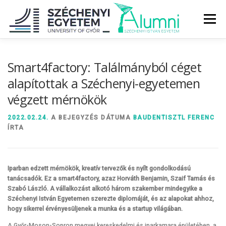
Tovább
a
Menü
tartalomhoz
RÓLUNK
ALUMNI KÖZÖSSÉG
HÍREK
MÉDIA
Smart4factory: Találmányból céget
alapítottak a Széchenyi-egyetemen
végzett mérnökök
DIPLOMAÁTADÓ
DIPLOMÁN TÚL
2022.02.24.
A BEJEGYZÉS DÁTUMA
BAUDENTISZTL FERENC
ÍRTA
SZOLGÁLTATÁSOK
ÉVFOLYAMOK
Iparban edzett mérnökök, kreatív tervezők és nyílt gondolkodású
tanácsadók. Ez a smart4factory, azaz Horváth Benjamin, Szaif Tamás és
Szabó László. A vállalkozást alkotó három szakember mindegyike a
Széchenyi István Egyetemen szerezte diplomáját, és az alapokat ahhoz,
hogy sikerrel érvényesüljenek a munka és a startup világában.
A Győr-Moson-Sopron megyei kereskedelmi és iparkamara épületében, a