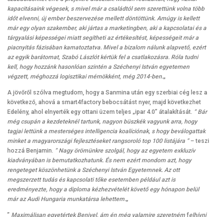
kapacitásaink végesek, s mivel már a családtól sem szerettünk volna több
időt elvenni, új ember beszervezése mellett döntöttünk. Amúgy is kellett
már egy olyan szakember, aki jártas a marketingben, aki a kapcsolatai és a
tárgyalási képességei miatt segítheti az értékesítést, képességeit már a
piacnyitás fázisában kamatoztatva. Mivel a bizalom nálunk alapvető, ezért
az egyik barátomat, Szabó Lászlót kértük fel a csatlakozásra. Róla tudni
kell, hogy hozzánk hasonlóan szintén a Széchenyi István egyetemen
végzett, méghozzá logisztikai mérnökként, még 2014-ben.
„
A jövőről szólva megtudom, hogy a Sanmina után egy szerbiai cég lesz a
következő, ahová a smart4factory bebocsátást nyer, majd következhet
Edelény, ahol elnyerték egy ottani üzem teljes „ipar 4.0” átalakítását.
” Bár
még csupán a kezdeteknél tartunk, nagyon büszkék vagyunk arra, hogy
tagjai lettünk a mesterséges intelligencia koalíciónak, s hogy beválogattak
minket a magyarországi fejlesztéseket rangsoroló top 100 listájára ”
– teszi
hozzá Benjamin.
” Nagy örömünkre szolgál, hogy az egyetem exkluzív
kiadványában is bemutatkozhatunk. És nem ezért mondom azt, hogy
rengeteget köszönhetünk a Széchenyi István Egyetemnek. Az ott
megszerzett tudás és kapcsolati tőke esetemben például azt is
eredményezte, hogy a diploma kézhezvételét követő egy hónapon belül
már az Audi Hungaria munkatársa lehettem.
„
”
Maximálisan egyetértek Benivel, ám én még valamire szeretném
f
elhívni