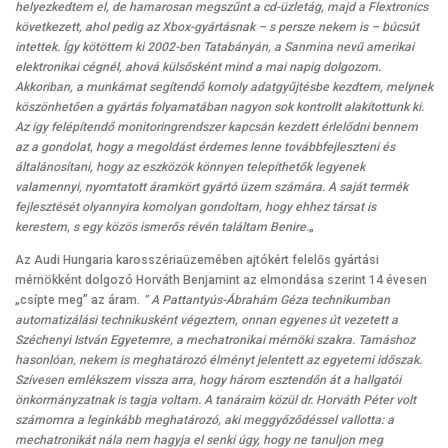
helyezkedtem el, de hamarosan megszűnt a cd-üzletág, majd a Flextronics
következett, ahol pedig az Xbox-gyártásnak – s persze nekem is – búcsút
intettek. Így kötöttem ki 2002-ben Tatabányán, a Sanmina nevű amerikai
elektronikai cégnél, ahová külsősként mind a mai napig dolgozom.
Akkoriban, a munkámat segítendő komoly adatgyűjtésbe kezdtem, melynek
köszönhetően a gyártás folyamatában nagyon sok kontrollt alakítottunk ki.
Az így felépítendő monitoringrendszer kapcsán kezdett érlelődni bennem
az a gondolat, hogy a megoldást érdemes lenne továbbfejleszteni és
általánosítani, hogy az eszközök könnyen telepíthetők legyenek
valamennyi, nyomtatott áramkört gyártó üzem számára. A saját termék
fejlesztését olyannyira komolyan gondoltam, hogy ehhez társat is
kerestem, s egy közös ismerős révén találtam Benire.
„
Az Audi Hungaria karosszériaüzemében ajtókért felelős gyártási
mérnökként dolgozó Horváth Benjamint az elmondása szerint 14 évesen
„csípte meg” az áram.
” A Pattantyús-Ábrahám Géza technikumban
automatizálási technikusként végeztem, onnan egyenes út vezetett a
Széchenyi István Egyetemre, a mechatronikai mérnöki szakra. Tamáshoz
hasonlóan, nekem is meghatározó élményt jelentett az egyetemi időszak.
Szívesen emlékszem vissza arra, hogy három esztendőn át a hallgatói
önkormányzatnak is tagja voltam. A tanáraim közül dr. Horváth Péter volt
számomra a leginkább meghatározó, aki meggyőződéssel vallotta: a
mechatronikát nála nem hagyja el senki úgy, hogy ne tanuljon meg