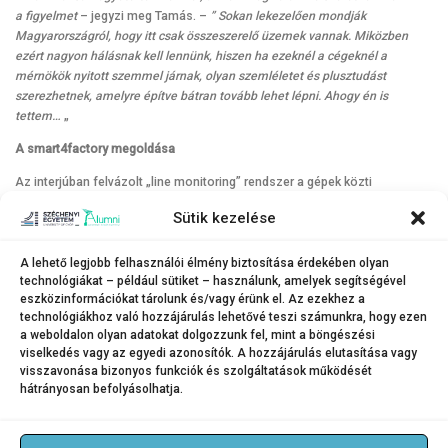
a figyelmet
– jegyzi meg Tamás. –
” Sokan lekezelően mondják
Magyarországról, hogy itt csak összeszerelő üzemek vannak. Miközben
ezért nagyon hálásnak kell lennünk, hiszen ha ezeknél a cégeknél a
mérnökök nyitott szemmel járnak, olyan szemléletet és plusztudást
szerezhetnek, amelyre építve bátran tovább lehet lépni. Ahogy én is
tettem…
„
A smart4factory megoldása
Az interjúban felvázolt „line monitoring” rendszer a gépek közti
kommunikációba beépülő rendszer, amely a gyártásközi zavarokról és
Sütik kezelése
állásidőkről ad azonnali visszacsatolást, így biztosítva lehetőséget a
monitorozásra és az információgyűjtésre. A smart4factory másik
megoldása a „flow control”, amellyel az egyedi sorszámmal ellátott
A lehető legjobb felhasználói élmény biztosítása érdekében olyan
technológiákat – például sütiket – használunk, amelyek segítségével
termékeket lehet digitálisan lekövetni és kontrollálni tetszőleges
eszközinformációkat tárolunk és/vagy érünk el. Az ezekhez a
folyamatokban.
technológiákhoz való hozzájárulás lehetővé teszi számunkra, hogy ezen
a weboldalon olyan adatokat dolgozzunk fel, mint a böngészési
Forrás: Széchenyi Alumni Magazin
viselkedés vagy az egyedi azonosítók. A hozzájárulás elutasítása vagy
visszavonása bizonyos funkciók és szolgáltatások működését
hátrányosan befolyásolhatja.
KATEGÓRIA:
HÍREK