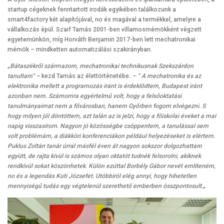
startup cégeknek fenntartott irodák egyikében találkozunk a
smart4factory két alapítójával, no és magával a termékkel, amelyre a
vállalkozás épül. Szaif Tamás 2001-ben villamosmérnökként végzett
egyetemünkön, míg Horváth Benjamin 2017-ben lett mechatronikai
mérnök – mindketten automatizálási szakirányban.
„
Bátaszékről származom, mechatronikai technikusnak Szekszárdon
tanultam” –
kezd Tamás az élettörténetébe
. – ” A mechatronika és az
elektronika mellett a programozás iránt is érdeklődtem, Budapest iránt
azonban nem. Számomra egyértelmű volt, hogy a felsőoktatási
tanulmányaimat nem a fővárosban, hanem Győrben fogom elvégezni. S
hogy milyen jól döntöttem, azt talán az is jelzi, hogy a főiskolai éveket a mai
napig visszasírom. Nagyon jó közösségbe csöppentem, a tanulással sem
volt problémám, a diákköri konferenciákon például helyezéseket is elértem.
Puklus Zoltán tanár úrral másfél éven át nagyon sokszor dolgozhattam
együtt, de rajta kívül is számos olyan oktatót tudnék felsorolni, akiknek
rendkívül sokat köszönhetek. Külön ezúttal Borbély Gábor nevét említeném,
no és a legendás Kuti Józsefet. Utóbbiról elég annyi, hogy hihetetlen
mennyiségű tudás egy végtelenül szerethető emberben összpontosult.
„