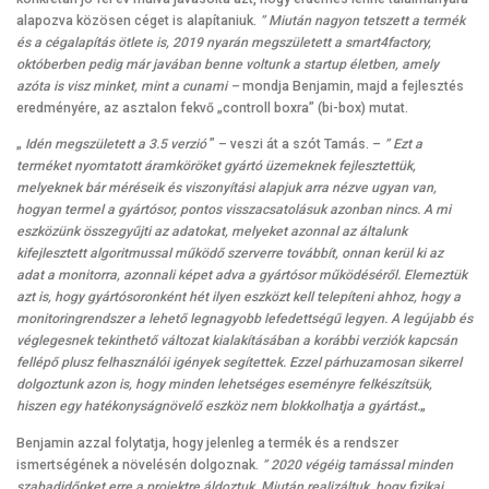
alapozva közösen céget is alapítaniuk.
” Miután nagyon tetszett a termék
és a cégalapítás ötlete is, 2019 nyarán megszületett a smart4factory,
októberben pedig már javában benne voltunk a startup életben, amely
azóta is visz minket, mint a cunami –
mondja Benjamin, majd a fejlesztés
eredményére, az asztalon fekvő „controll boxra” (bi-box) mutat.
„
Idén megszületett a 3.5 verzió
” – veszi át a szót Tamás. –
” Ezt a
terméket nyomtatott áramköröket gyártó üzemeknek fejlesztettük,
melyeknek bár méréseik és viszonyítási alapjuk arra nézve ugyan van,
hogyan termel a gyártósor, pontos visszacsatolásuk azonban nincs. A mi
eszközünk összegyűjti az adatokat, melyeket azonnal az általunk
kifejlesztett algoritmussal működő szerverre továbbít, onnan kerül ki az
adat a monitorra, azonnali képet adva a gyártósor működéséről. Elemeztük
azt is, hogy gyártósoronként hét ilyen eszközt kell telepíteni ahhoz, hogy a
monitoringrendszer a lehető legnagyobb lefedettségű legyen. A legújabb és
véglegesnek tekinthető változat kialakításában a korábbi verziók kapcsán
fellépő plusz felhasználói igények segítettek. Ezzel párhuzamosan sikerrel
dolgoztunk azon is, hogy minden lehetséges eseményre felkészítsük,
hiszen egy hatékonyságnövelő eszköz nem blokkolhatja a gyártást.
„
Benjamin azzal folytatja, hogy jelenleg a termék és a rendszer
ismertségének a növelésén dolgoznak.
” 2020 végéig tamással minden
szabadidőnket erre a projektre áldoztuk. Miután realizáltuk, hogy fizikai