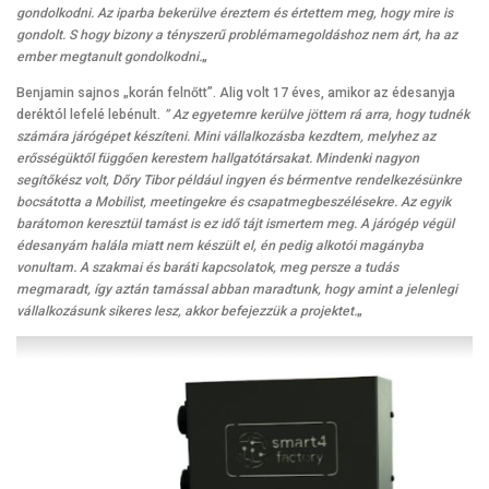
gondolkodni. Az iparba bekerülve éreztem és értettem meg, hogy mire is
gondolt. S hogy bizony a tényszerű problémamegoldáshoz nem árt, ha az
ember megtanult gondolkodni.
„
Benjamin sajnos „korán felnőtt”. Alig volt 17 éves, amikor az édesanyja
deréktól lefelé lebénult.
” Az egyetemre kerülve jöttem rá arra, hogy tudnék
számára járógépet készíteni. Mini vállalkozásba kezdtem, melyhez az
erősségüktől függően kerestem hallgatótársakat. Mindenki nagyon
segítőkész volt, Dőry Tibor például ingyen és bérmentve rendelkezésünkre
bocsátotta a Mobilist, meetingekre és csapatmegbeszélésekre. Az egyik
barátomon keresztül tamást is ez idő tájt ismertem meg. A járógép végül
édesanyám halála miatt nem készült el, én pedig alkotói magányba
vonultam. A szakmai és baráti kapcsolatok, meg persze a tudás
megmaradt, így aztán tamással abban maradtunk, hogy amint a jelenlegi
vállalkozásunk sikeres lesz, akkor befejezzük a projektet.
„