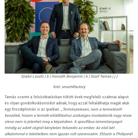
Szabó László ( b ) Horváth Benjamin ( k ) Szaif Tamás ( j )
fotó: smart4factory
Tamás szerint a felsőoktatásban töltött évek megfelelő szakmai alapot
és olyan gondolkodásmódot adnak, hogy azzal feltalálhatja magát akár
egy frissdiplomás is az iparban.
„Természetesen, nem a termelésről
beszélek, hiszen a termék-előállításhoz szükséges munkakörök nagy része
eleve nem is jelenhet meg a képzésben. A specifikus ismeretanyagot
mindig az adott cégnél kénytelen felszedni az ember. Az első két
alkalommal e tekintetben nem igazán volt szerencsém. Először a Philipsnél