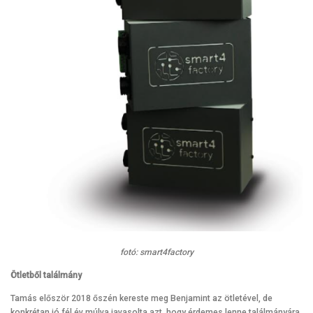
fotó: smart4factory
Ötletből találmány
Tamás először 2018 őszén kereste meg Benjamint az ötletével, de
konkrétan jó fél év múlva javasolta azt, hogy érdemes lenne találmányára