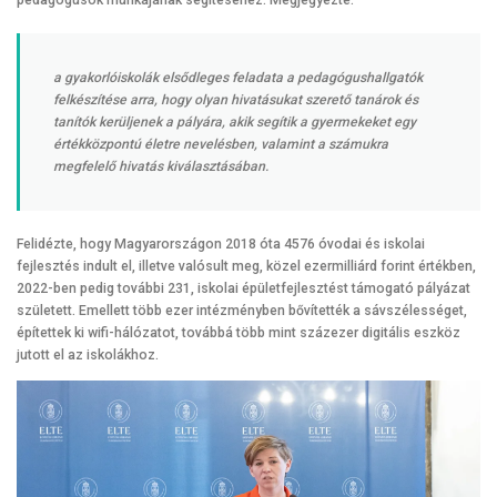
a gyakorlóiskolák elsődleges feladata a pedagógushallgatók
felkészítése arra, hogy olyan hivatásukat szerető tanárok és
tanítók kerüljenek a pályára, akik segítik a gyermekeket egy
értékközpontú életre nevelésben, valamint a számukra
megfelelő hivatás kiválasztásában.
Felidézte, hogy Magyarországon 2018 óta 4576 óvodai és iskolai
fejlesztés indult el, illetve valósult meg, közel ezermilliárd forint értékben,
2022-ben pedig további 231, iskolai épületfejlesztést támogató pályázat
született. Emellett több ezer intézményben bővítették a sávszélességet,
építettek ki wifi-hálózatot, továbbá több mint százezer digitális eszköz
jutott el az iskolákhoz.