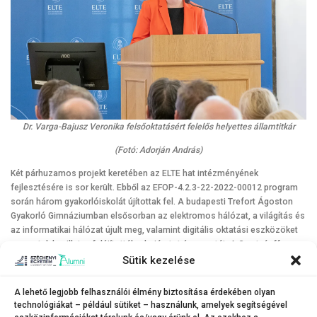
Dr. Varga-Bajusz Veronika felsőoktatásért felelős helyettes államtitkár
(Fotó: Adorján András)
Két párhuzamos projekt keretében az ELTE hat intézményének
fejlesztésére is sor került. Ebből az EFOP-4.2.3-22-2022-00012 program
során három gyakorlóiskolát újítottak fel. A budapesti Trefort Ágoston
Gyakorló Gimnáziumban elsősorban az elektromos hálózat, a világítás és
az informatikai hálózat újult meg, valamint digitális oktatási eszközöket
szereztek be, illetve felújították a bejáratot és a portát. A Gyertyánffy
István Gyakorló Általános Iskolában az aula és a hozzá kapcsolódó
Sütik kezelése
vizesblokkok, a rendezvényterem, az informatikai tantermek
rekonstrukciója, valamint egy biztonsági kamerarendszer kialakítása
A lehető legjobb felhasználói élmény biztosítása érdekében olyan
valósult meg. A speciális nevelési igényű gyerekekkel foglalkozó Bárczi
technológiákat – például sütiket – használunk, amelyek segítségével
Gusztáv Gyakorló Általános Iskolában a széles körű eszközfejlesztés