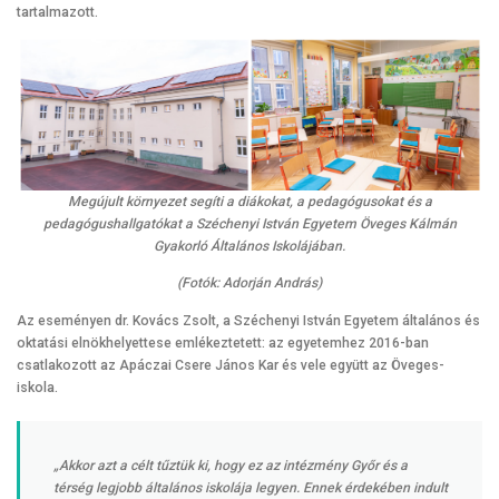
tartalmazott.
Megújult környezet segíti a diákokat, a pedagógusokat és a
pedagógushallgatókat a Széchenyi István Egyetem Öveges Kálmán
Gyakorló Általános Iskolájában.
(Fotók: Adorján András)
Az eseményen dr. Kovács Zsolt, a Széchenyi István Egyetem általános és
oktatási elnökhelyettese emlékeztetett: az egyetemhez 2016-ban
csatlakozott az Apáczai Csere János Kar és vele együtt az Öveges-
iskola.
„Akkor azt a célt tűztük ki, hogy ez az intézmény Győr és a
térség legjobb általános iskolája legyen. Ennek érdekében indult