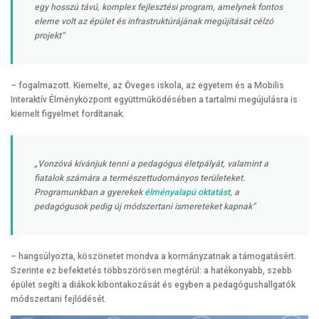
egy hosszú távú, komplex fejlesztési program, amelynek fontos
eleme volt az épület és infrastruktúrájának megújítását célzó
projekt”
– fogalmazott. Kiemelte, az Öveges iskola, az egyetem és a Mobilis
Interaktív Élményközpont együttműködésében a tartalmi megújulásra is
kiemelt figyelmet fordítanak.
„Vonzóvá kívánjuk tenni a pedagógus életpályát, valamint a
fiatalok számára a természettudományos területeket.
Programunkban a gyerekek
élményalapú oktatást
, a
pedagógusok pedig új módszertani ismereteket kapnak”
– hangsúlyozta, köszönetet mondva a kormányzatnak a támogatásért.
Szerinte ez befektetés többszörösen megtérül: a hatékonyabb, szebb
épület segíti a diákok kibontakozását és egyben a pedagógushallgatók
módszertani fejlődését.