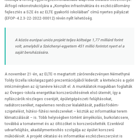
Átfogó rekonstrukciójára a „Komplex infrastruktúra és eszközállomány
fejlesztés a SZE és az ELTE gyakorló iskoláiban” című nyertes pályázat
(EFOP-4.2.3-22-2022-00012) révén nyílt lehetőség.
A közös európai uniós projekt teljes költsége 1,77 milliárd forint
volt, amelyből a Széchenyi-egyetem 451 millió forintot nyert el a
saját beruházására.
A november 21-én, az ELTE-n megtartott zárórendezvényen Némethyné
Toldy Gizella iskolaigazgató prezentációjából kiderült: a kivitelezés a győri
intézményben az új tanévre készült el. A munkálatok magukban foglalták
az Öveges-iskola energetikai korszerűsítésének első ütemét, így a
nyílászárók részleges cseréjét, épületgépészeti felújításokat,
radiátorcseréket, napelemes rendszer kialakítását, padlásfödém-
szigetelést, hűtési-fűtési rendszereket – köztük az informatikai terem
klimatizálását – is. Több helyiségben történt árnyékolás, burkolatcsere,
továbbá a tornatermet és az öltözőket is korszerűsítették. Ezenkívül
udvarfelújítás, akadálymentesítés szolgálja az épület korszerű
működését. A projekt oktatási és informatikai eszközbeszerzést is