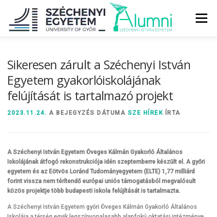
Tovább
a
Menü
tartalomhoz
RÓLUNK
ALUMNI KÖZÖSSÉG
HÍREK
MÉDIA
Sikeresen zárult a Széchenyi István
Egyetem gyakorlóiskolájának
felújítását is tartalmazó projekt
DIPLOMAÁTADÓ
DIPLOMÁN TÚL
2023.11.24.
A BEJEGYZÉS DÁTUMA
SZE HÍREK
ÍRTA
SZOLGÁLTATÁSOK
ÉVFOLYAMOK
A Széchenyi István Egyetem Öveges Kálmán Gyakorló Általános
Iskolájának átfogó rekonstrukciója idén szeptemberre készült el. A győri
egyetem és az Eötvös Loránd Tudományegyetem (ELTE) 1,77 milliárd
forint vissza nem térítendő európai uniós támogatásból megvalósult
közös projektje több budapesti iskola felújítását is tartalmazta.
A Széchenyi István Egyetem győri Öveges Kálmán Gyakorló Általános
Iskolája a térség egyik legszínvonalasabb alapfokú oktatási intézménye.