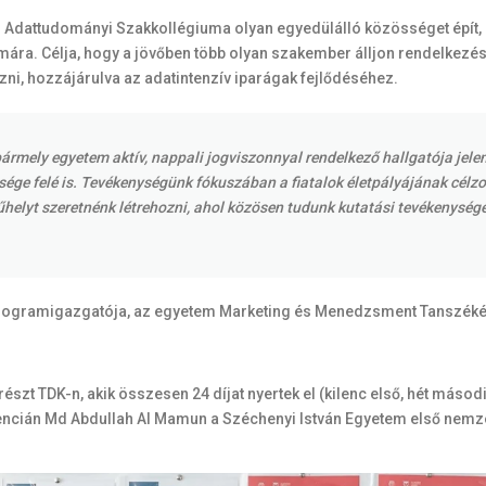
dattudományi Szakkollégiuma olyan egyedülálló közösséget épít, am
mára. Célja, hogy a jövőben több olyan szakember álljon rendelkezés
ni, hozzájárulva az adatintenzív iparágak fejlődéséhez.
ármely egyetem aktív, nappali jogviszonnyal rendelkező hallgatója jelen
ge felé is. Tevékenységünk fókuszában a fiatalok életpályájának célzo
elyt szeretnénk létrehozni, ahol közösen tudunk kutatási tevékenységet
 programigazgatója, az egyetem Marketing és Menedzsment Tanszéké
 részt TDK-n, akik összesen 24 díjat nyertek el (kilenc első, hét máso
ián Md Abdullah Al Mamun a Széchenyi István Egyetem első nemzetköz