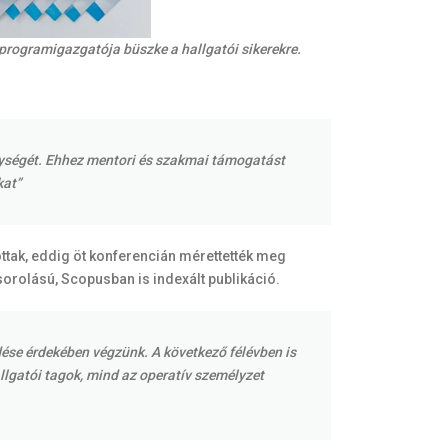
rogramigazgatója büszke a hallgatói sikerekre.
nységét. Ehhez mentori és szakmai támogatást
kat”
ttak, eddig öt konferencián mérettették meg
sorolású, Scopusban is indexált publikáció.
dése érdekében végzünk. A következő félévben is
lgatói tagok, mind az operatív személyzet