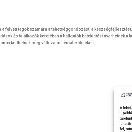
 a felvett tagok számára a tehetséggondozást, a készségfejlesztést, 
sok és találkozók keretében a hallgatók betekintést nyerhetnek a k
ismerkedhetnek meg változatos tématerületeken.
A lehet
– példá
tárolun
lehetőv
fel, mi