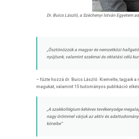
Dr. Buics László, a Széchenyi István Egyetem 
„Ösztönözzük a magyar és nemzetközi hallgatók
nyújtunk, valamint szakmai és oktatási célú ku
– fűzte hozzá dr. Buics László. Kiemelte, tagjaik
magukat, valamint 15 tudományos publikáció elkész
„A szakkollégium kétéves tevékenysége megalapo
nagy örömmel várjuk az aktív és adattudományi 
köreibe”