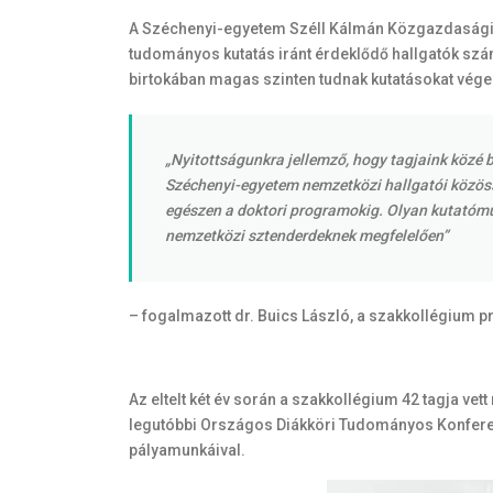
A Széchenyi-egyetem Széll Kálmán Közgazdasági A
tudományos kutatás iránt érdeklődő hallgatók szá
birtokában magas szinten tudnak kutatásokat végez
„Nyitottságunkra jellemző, hogy tagjaink közé b
Széchenyi-egyetem nemzetközi hallgatói közössé
egészen a doktori programokig. Olyan kutatóműh
nemzetközi sztenderdeknek megfelelően”
– fogalmazott dr. Buics László, a szakkollégium
Az eltelt két év során a szakkollégium 42 tagja vett
legutóbbi Országos Diákköri Tudományos Konferenc
pályamunkáival.