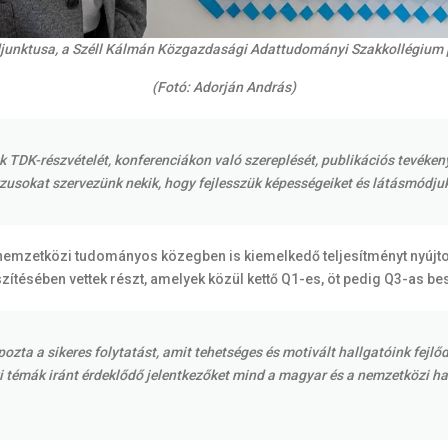
adjunktusa, a Széll Kálmán Közgazdasági Adattudományi Szakkollégium p
(Fotó: Adorján András)
 TDK-részvételét, konferenciákon való szereplését, publikációs tevéke
rzusokat szervezünk nekik, hogy fejlesszük képességeiket és látásmódju
 a nemzetközi tudományos közegben is kiemelkedő teljesítményt nyújto
ítésében vettek részt, amelyek közül kettő Q1-es, öt pedig Q3-as be
zta a sikeres folytatást, amit tehetséges és motivált hallgatóink fejlő
témák iránt érdeklődő jelentkezőket mind a magyar és a nemzetközi hal