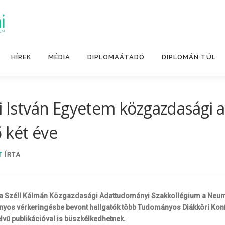
HÍREK
MÉDIA
DIPLOMAÁTADÓ
DIPLOMÁN TÚL
yi István Egyetem közgazdasági
 két éve
T
ÍRTA
n a Széll Kálmán Közgazdasági Adattudományi Szakkollégium a Neum
udományos vérkeringésbe bevont hallgatók több Tudományos Diákköri Ko
lvű publikációval is büszkélkedhetnek.