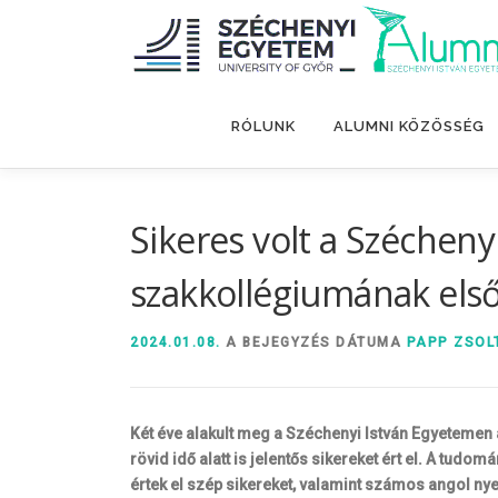
Tovább
a
tartalomhoz
RÓLUNK
ALUMNI KÖZÖSSÉG
Sikeres volt a Széchen
szakkollégiumának első
2024.01.08.
A BEJEGYZÉS DÁTUMA
PAPP ZSOL
Két éve alakult meg a Széchenyi István Egyeteme
rövid idő alatt is jelentős sikereket ért el. A t
értek el szép sikereket, valamint számos angol nye