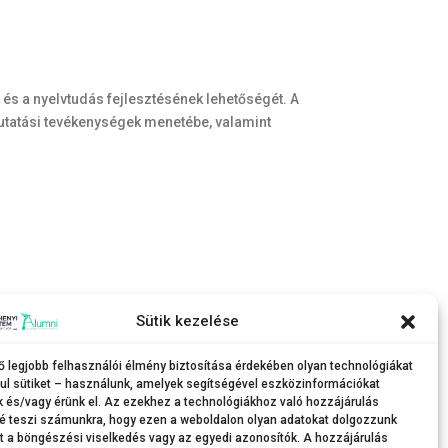
és a nyelvtudás fejlesztésének lehetőségét. A
utatási tevékenységek menetébe, valamint
Sütik kezelése
ő legjobb felhasználói élmény biztosítása érdekében olyan technológiákat
ul sütiket – használunk, amelyek segítségével eszközinformációkat
k és/vagy érünk el. Az ezekhez a technológiákhoz való hozzájárulás
é teszi számunkra, hogy ezen a weboldalon olyan adatokat dolgozzunk
nt a böngészési viselkedés vagy az egyedi azonosítók. A hozzájárulás