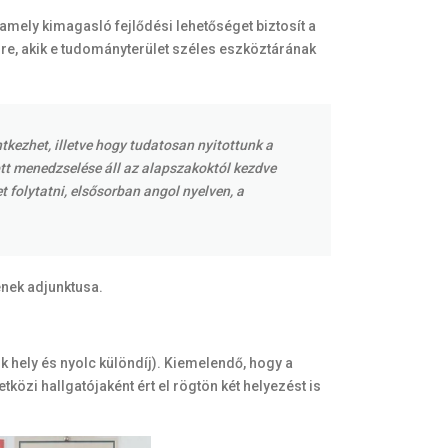
ely kimagasló fejlődési lehetőséget biztosít a
re, akik e tudományterület széles eszköztárának
tkezhet, illetve hogy tudatosan nyitottunk a
tt menedzselése áll az alapszakoktól kezdve
 folytatni, elsősorban angol nyelven, a
nek adjunktusa.
dik hely és nyolc különdíj). Kiemelendő, hogy a
i hallgatójaként ért el rögtön két helyezést is