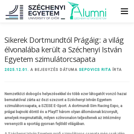
Tovább
a
Menü
tartalomhoz
RÓLUNK
ALUMNI KÖZÖSSÉG
HÍREK
MÉDIA
Sikerek Dortmundtól Prágáig: a világ
élvonalába került a Széchenyi István
Egyetem szimulátorcsapata
DIPLOMAÁTADÓ
DIPLOMÁN TÚL
2025.12.01.
A BEJEGYZÉS DÁTUMA
SEPOVICS RITA
ÍRTA
SZOLGÁLTATÁSOK
ÉVFOLYAMOK
Nemzetközi dobogós helyezésekkel és több ezer látogatót vonzó hazai
bemutatóval zárta az őszi szezont a Széchenyi István Egyetem
szimulátorcsapata, a
SZESE E-Sport
. A dortmundi Sim Racing Expo, a
prágai bajnoki döntő és a PlayIT három olyan állomásnak bizonyult,
amelyek megmutatták, milyen színvonalon teljesítenek az intézmény
versenyzői a sportág gyorsan fejlődő világában.
A Széchenyi István Egyetem profi szimulátoros csapata még csak idén