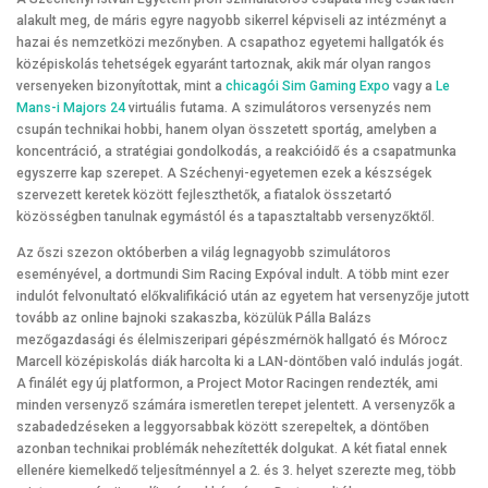
alakult meg, de máris egyre nagyobb sikerrel képviseli az intézményt a
hazai és nemzetközi mezőnyben. A csapathoz egyetemi hallgatók és
középiskolás tehetségek egyaránt tartoznak, akik már olyan rangos
versenyeken bizonyítottak, mint a
chicagói Sim Gaming Expo
vagy a
Le
Mans-i Majors 24
virtuális futama. A szimulátoros versenyzés nem
csupán technikai hobbi, hanem olyan összetett sportág, amelyben a
koncentráció, a stratégiai gondolkodás, a reakcióidő és a csapatmunka
egyszerre kap szerepet. A Széchenyi-egyetemen ezek a készségek
szervezett keretek között fejleszthetők, a fiatalok összetartó
közösségben tanulnak egymástól és a tapasztaltabb versenyzőktől.
Az őszi szezon októberben a világ legnagyobb szimulátoros
eseményével, a dortmundi Sim Racing Expóval indult. A több mint ezer
indulót felvonultató előkvalifikáció után az egyetem hat versenyzője jutott
tovább az online bajnoki szakaszba, közülük Pálla Balázs
mezőgazdasági és élelmiszeripari gépészmérnök hallgató és Mórocz
Marcell középiskolás diák harcolta ki a LAN-döntőben való indulás jogát.
A finálét egy új platformon, a Project Motor Racingen rendezték, ami
minden versenyző számára ismeretlen terepet jelentett. A versenyzők a
szabadedzéseken a leggyorsabbak között szerepeltek, a döntőben
azonban technikai problémák nehezítették dolgukat. A két fiatal ennek
ellenére kiemelkedő teljesítménnyel a 2. és 3. helyet szerezte meg, több