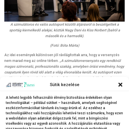
A szimulátoros és valós autósport közötti átjárásról is beszélgettek a
sportág kiemelkedő alakjai, köztük Nagy Dani és Kiss Norbert (balról a
második és a harmadik).
(Fotó: Bóta Márta)
Az idei események különösen jól rávilágítottak arra, hogy a versenyzés
nem marad meg az online térben.
„A szimulátorversenyzés egy rendkívül
magas színvonalú, professzionális szakág, amelyben óriási eredmény, hogy
csapatunk ilyen rövid idő alatt
a világ élvonalába került
. Az autósport ezen
területe olyan komplex készségeket fejleszt – koncentrációt, fegyelmet,
stratégiai gondolkodást, mérnöki szemléletet és csapatmunkát –, amelyek
Sütik kezelése
a fiatalok számára sikeres karrierutakat nyithatnak meg. Ezek az értékes
kompetenciák a valós, offline versenypályákon, a mérnöki területeken vagy
A lehető legjobb felhasználói élmény biztosítása érdekében olyan
akár a motorsportmédiában is kamatoztathatók. Az idei eredményeink
technológiákat – például sütiket – használunk, amelyek segítségével
egyértelműen mutatják: a szimulátorsportból valóban el lehet jutni a valódi
eszközinformációkat tárolunk és/vagy érünk el. Az ezekhez a
versenyzésig”
– mondta Nagy Zsolt, a Széchenyi István Egyetem e-sport-
technológiákhoz való hozzájárulás lehetővé teszi számunkra, hogy ezen
a weboldalon olyan adatokat dolgozzunk fel, mint a böngészési
divíziójának munkatársa, a szimulátorcsapat vezetője.
viselkedés vagy az egyedi azonosítók. A hozzájárulás elutasítása vagy
visszavonása bizonyos funkciók és szolgáltatások működését