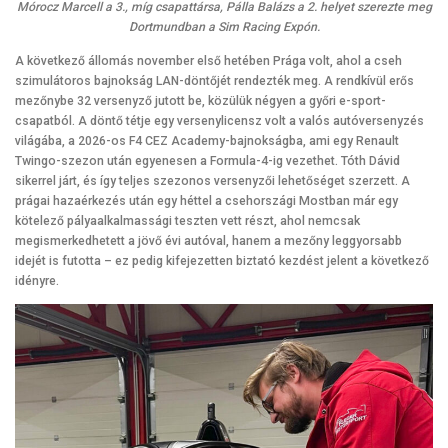
Mórocz Marcell a 3., míg csapattársa, Pálla Balázs a 2. helyet szerezte meg
Dortmundban a Sim Racing Expón.
A következő állomás november első hetében Prága volt, ahol a cseh
szimulátoros bajnokság LAN-döntőjét rendezték meg. A rendkívül erős
mezőnybe 32 versenyző jutott be, közülük négyen a győri e-sport-
csapatból. A döntő tétje egy versenylicensz volt a valós autóversenyzés
világába, a 2026-os F4 CEZ Academy-bajnokságba, ami egy Renault
Twingo-szezon után egyenesen a Formula-4-ig vezethet. Tóth Dávid
sikerrel járt, és így teljes szezonos versenyzői lehetőséget szerzett. A
prágai hazaérkezés után egy héttel a csehországi Mostban már egy
kötelező pályaalkalmassági teszten vett részt, ahol nemcsak
megismerkedhetett a jövő évi autóval, hanem a mezőny leggyorsabb
idejét is futotta – ez pedig kifejezetten biztató kezdést jelent a következő
idényre.