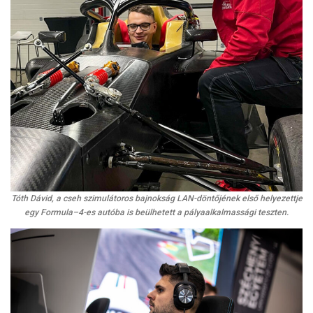
Tóth Dávid, a cseh szimulátoros bajnokság LAN-döntőjének első helyezettje
egy Formula–4-es autóba is beülhetett a pályaalkalmassági teszten.