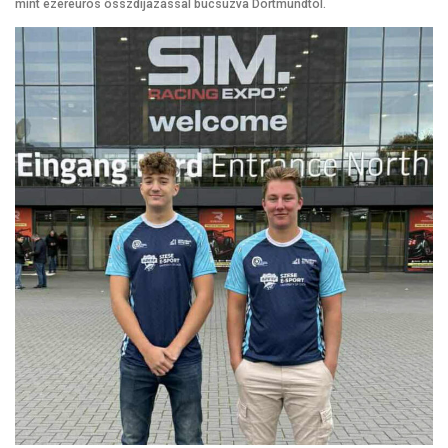
mint ezereurós összdíjazással búcsúzva Dortmundtól.