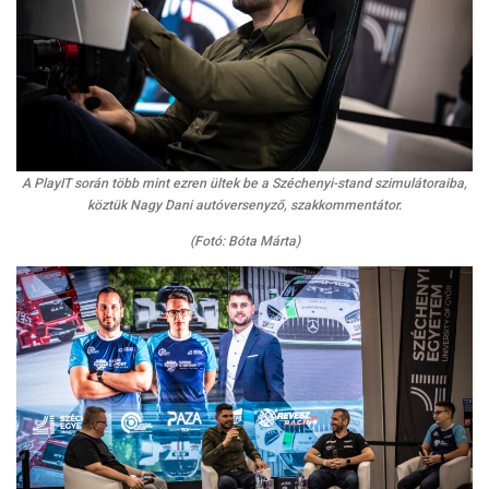
A PlayIT során több mint ezren ültek be a Széchenyi-stand szimulátoraiba,
köztük Nagy Dani autóversenyző, szakkommentátor.
(Fotó: Bóta Márta)