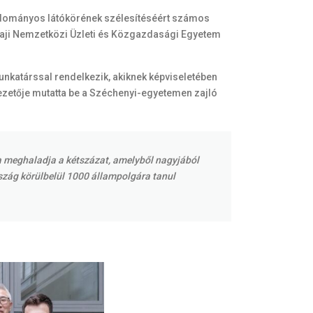
 tudományos látókörének szélesítéséért számos
haji Nemzetközi Üzleti és Közgazdasági Egyetem
munkatárssal rendelkezik, akiknek képviseletében
ezetője mutatta be a Széchenyi-egyetemen zajló
ra meghaladja a kétszázat, amelyből nagyjából
rszág körülbelül 1000 állampolgára tanul