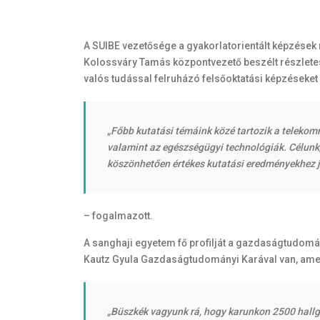
A SUIBE vezetősége a gyakorlatorientált képzések
Kolossváry Tamás központvezető beszélt részletese
valós tudással felruházó felsőoktatási képzéseket 
„Főbb kutatási témáink közé tartozik a telekom
valamint az egészségügyi technológiák. Célunk,
köszönhetően értékes kutatási eredményekhez j
– fogalmazott.
A sanghaji egyetem fő profilját a gazdaságtudomá
Kautz Gyula Gazdaságtudományi Karával van, amely
„Büszkék vagyunk rá, hogy karunkon 2500 hallga