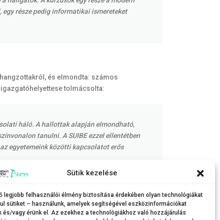
 a hallgatók. A kurzusok egy része a modern
l, egy része pedig informatikai ismereteket
elhangzottakról, és elmondta: számos
 igazgatóhelyettese tolmácsolta:
solati háló. A hallottak alapján elmondható,
ínvonalon tanulni. A SUIBE ezzel ellentétben
 az egyetemeink közötti kapcsolatot erős
Sütik kezelése
ő legjobb felhasználói élmény biztosítása érdekében olyan technológiákat
ul sütiket – használunk, amelyek segítségével eszközinformációkat
k és/vagy érünk el. Az ezekhez a technológiákhoz való hozzájárulás