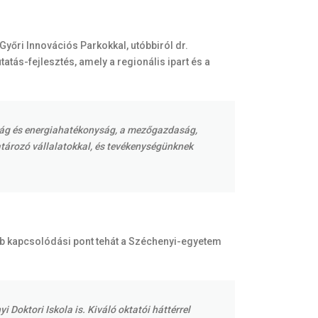
yőri Innovációs Parkokkal, utóbbiról dr.
tás-fejlesztés, amely a regionális ipart és a
tóság és energiahatékonyság, a mezőgazdaság,
atározó vállalatokkal, és tevékenységünknek
bb kapcsolódási pont tehát a Széchenyi-egyetem
Doktori Iskola is. Kiváló oktatói háttérrel