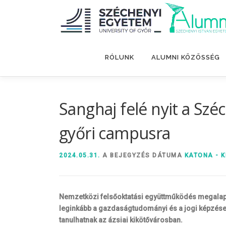
Tovább
a
tartalomhoz
RÓLUNK
ALUMNI KÖZÖSSÉG
Sanghaj felé nyit a Szé
győri campusra
2024.05.31.
A BEJEGYZÉS DÁTUMA
KATONA - K
Nemzetközi felsőoktatási együttműködés megalapo
leginkább a gazdaságtudományi és a jogi képzések
tanulhatnak az ázsiai kikötővárosban.