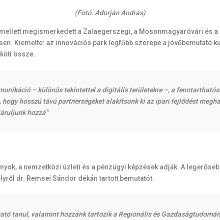
(Fotó: Adorján András)
 mellett megismerkedett a Zalaegerszegi, a Mosonmagyaróvári és a G
n. Kiemelte: az innovációs park legfőbb szerepe a jövőbemutató kuta
köti össze.
munikáció – különös tekintettel a digitális területekre –, a fenntartha
 hogy hosszú távú partnerségeket alakítsunk ki az ipari fejlődést megh
áruljunk hozzá”
nyok, a nemzetközi üzleti és a pénzügyi képzések adják. A legerőse
ről dr. Remsei Sándor dékán tartott bemutatót.
tó tanul, valamint hozzánk tartozik a Regionális és Gazdaságtudományi 