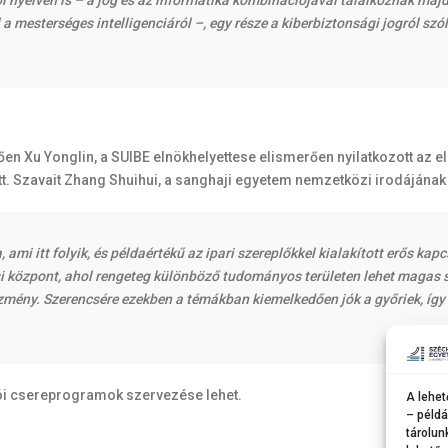
l nyelven is – a jog és az informatika kombinációjával találkoznak majd
a mesterséges intelligenciáról –, egy része a kiberbiztonsági jogról szó
en Xu Yonglin, a SUIBE elnökhelyettese elismerően nyilatkozott az 
tt. Szavait Zhang Shuihui, a sanghaji egyetem nemzetközi irodájának
i itt folyik, és példaértékű az ipari szereplőkkel kialakított erős kapc
i központ, ahol rengeteg különböző tudományos területen lehet magas sz
ézmény. Szerencsére ezekben a témákban kiemelkedően jók a győriek, így
tói csereprogramok szervezése lehet.
A lehet
– példá
tárolun