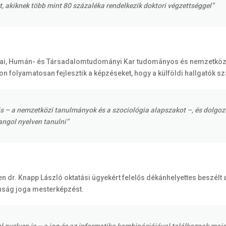
t, akiknek több mint 80 százaléka rendelkezik doktori végzettséggel”
iai, Humán- és Társadalomtudományi Kar tudományos és nemzetközi 
 folyamatosan fejlesztik a képzéseket, hogy a külföldi hallgatók s
 is – a nemzetközi tanulmányok és a szociológia alapszakot –, és dolg
ngol nyelven tanulni”
dr. Knapp László oktatási ügyekért felelős dékánhelyettes beszélt 
onság joga mesterképzést.