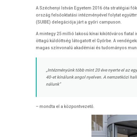
A Széchenyi István Egyetem 2016 óta stratégiai fó
ország felsőoktatási intézményével folytat együ
(SUIBE) delegációja járt a győri campuson.
A mintegy 25 millió lakosú kínai kikötőváros fiata
öttagú küldöttség látogatott el Győrbe. A vendé
magas színvonalú akadémiai és tudományos munk
„Intézményünk több mint 20 éve nyerte el az eg
40-et kínálunk angol nyelven. A nemzetközi hal
nálunk”
– mondta el a központvezető.