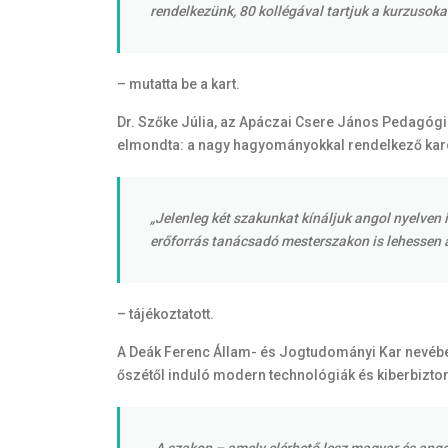
rendelkezünk, 80 kollégával tartjuk a kurzusoka
– mutatta be a kart.
Dr. Szőke Júlia, az Apáczai Csere János Pedagóg
elmondta: a nagy hagyományokkal rendelkező karon
„Jelenleg két szakunkat kínáljuk angol nyelven
erőforrás tanácsadó mesterszakon is lehessen a
– tájékoztatott.
A Deák Ferenc Állam- és Jogtudományi Kar nevében 
őszétől induló modern technológiák és kiberbizt