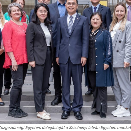
 Közgazdasági Egyetem delegációját a Széchenyi István Egyetem munkat