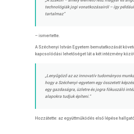
„A szakon – amely elérhető lesz magyar és ango
technológiák jogi vonatkozásairól – így például 
tartalmaz”
– ismertette.
A Széchenyi István Egyetem bemutatkozását követő
kapcsolódási lehetőséget lát a két intézmény közö
„Lenyűgöző az az innovatív tudományos munka, am
hogy a Széchenyi-egyetem egy összetett képzés
egy gazdaságra, üzletre és jogra fókuszáló int
alapokra tudjuk építeni.”
Hozzátette: az együttműködés első lépése hallga