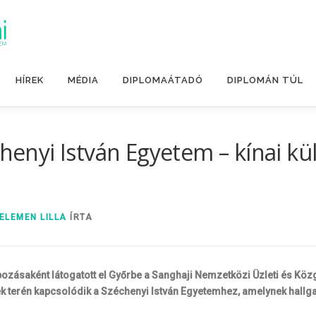
HÍREK
MÉDIA
DIPLOMAÁTADÓ
DIPLOMÁN TÚL
chenyi István Egyetem – kínai kü
ELEMEN LILLA
ÍRTA
zásaként látogatott el Győrbe a Sanghaji Nemzetközi Üzleti és Köz
 terén kapcsolódik a Széchenyi István Egyetemhez, amelynek hallga