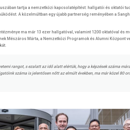
kuszában tartja a nemzetközi kapcsolatépítést: hallgatói és oktatói
ttműködést. A közelmúltban egy újabb partnerség reményében a Sang
l intézménye ma már 13 ezer hallgatóval, valamint 1200 oktatóval és 
geknek Mészáros Márta, a Nemzetközi Programok és Alumni Központ v
át.
yetemi rangot, s ezalatt az idő alatt elértük, hogy a képzések száma má
lgatóink száma is jelentősen nőtt az elmúlt években, ma már közel 80 o