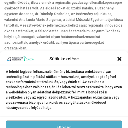
együttműködés, illetve ennek a regionális gazdasági ellenállóképességre
gyakorolt hatása volt. Az előadásokat dr. Czakó Katalin, a Széchenyi-
egyetem docense, dr. Rámháp Szabolcs, az intézmény adjunktusa,
valamint Ana Lúcia Marto Sargento, a Leiriai Műszaki Egyetem adjunktusa
tartották. A résztvevőknek jellemezniük kellett saját regionális innovációs
ökoszisztémáikat, a felsőoktatási-ipari és társadalmi együttműködések
helyi sajátosságait, valamint olyan hatásmechanizmusokat
azonosítottak, amelyek erősítik az ilyen típusú partnerségeket
országaikban.
A félév utolsó, májusi programjának témája a
Sütik kezelése
társadalomtudományokhoz, azon belül is a szociológiához
kapcsolódott. Dr. Tóth Péter, a Széchenyi-egyetem docense
„Fiatal
A lehető legjobb felhasználói élmény biztosítása érdekében olyan
felnőttek, kockázatok és biztosítás”
címmel tartott előadást, Bridget Kirwan,
technológiákat – például sütiket – használunk, amelyek segítségével
a Shannoni Műszaki Egyetem docense moderálása mellett. A
eszközinformációkat tárolunk és/vagy érünk el. Az ezekhez a
workshopon kiderült, hogyan kezelhetők a jelenlegi fiatal korosztály főbb
technológiákhoz való hozzájárulás lehetővé teszi számunkra, hogy ezen
félelmei személyes kockázatkezelési technikákkal.
a weboldalon olyan adatokat dolgozzunk fel, mint a böngészési
viselkedés vagy az egyedi azonosítók. A hozzájárulás elutasítása vagy
visszavonása bizonyos funkciók és szolgáltatások működését
hátrányosan befolyásolhatja.
KATEGÓRIA:
HÍREK
Elfogad