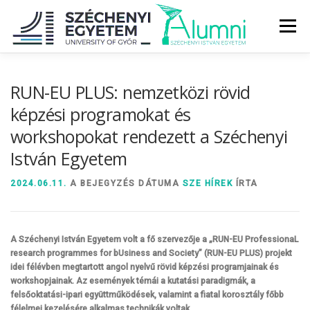
Tovább
a
Menü
tartalomhoz
RÓLUNK
ALUMNI KÖZÖSSÉG
HÍREK
MÉDIA
RUN-EU PLUS: nemzetközi rövid
képzési programokat és
workshopokat rendezett a Széchenyi
DIPLOMAÁTADÓ
DIPLOMÁN TÚL
István Egyetem
SZOLGÁLTATÁSOK
ÉVFOLYAMOK
2024.06.11.
A BEJEGYZÉS DÁTUMA
SZE HÍREK
ÍRTA
A Széchenyi István Egyetem volt a fő szervezője a „RUN-EU ProfessionaL
research programmes for bUsiness and Society” (RUN-EU PLUS) projekt
idei félévben megtartott angol nyelvű rövid képzési programjainak és
workshopjainak. Az események témái a kutatási paradigmák, a
felsőoktatási-ipari együttműködések, valamint a fiatal korosztály főbb
félelmei kezelésére alkalmas technikák voltak.