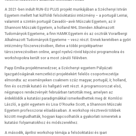
A 2021-ben indult RUN-EU PLUS projekt munkájában a Széchenyi István
Egyetem mellett hat külföldi felsőoktatási intézmény – a portugál Leiriai,
valamint a szintén portugál Cavadói–avéi Műszaki Egyetem, az ír
Shannoni Műszaki Egyetem, a holland NHL Stenden Alkalmazott
Tudományok Egyeteme, a finn HAMK Egyetem és az osztrák Vorarlbergi
Alkalmazott Tudományok Egyeteme – vesz részt. Ennek keretében a győri
intézmény főszervezésében, illetve a többi projektpartner
társszervezésében online, angol nyelvű rövid képzési programokra és
workshopokra került sor a most záruló félévben.
Papp Emília projektmenedzser, a Széchenyi-egyetem Pályázati
Igazgatóságának nemzetközi projektekért felelős csoportvezetője
elmondta: az eseményeken csaknem száz magyar, portugál, ír, holland,
finn és osztrák kutató és hallgató vett részt. A programsorozat első,
négynapos rendezvényét februárban tartották meg, amelyen az
érdeklődők a kutatási paradigmákkal ismerkedhettek meg dr. Komlósi
László, a győri egyetem és Lisa O’Rourke Scott, a Shannoni Műszaki
Egyetem professzorai előadásaiban. A workshop résztvevői többek
között megtudhatták, hogyan kapcsolhatók a gyakorlati ismeretek a
kutatási folyamatokhoz és módszerekhez.
A második, áprilisi workshop témája a felsőoktatási és ipari