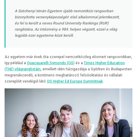
A Széchenyi István Egyetem újabb nemzetközi rangsorban
bizonyította versenyképességét: első alkalommal jelentkezett,
és fel is került a neves Round University Rankings (RUR)
ranglistára. Az intézmény a 984. helyen végzett, ezzel a világ
legjobb ezer egyeteme közé került.
Az egyetem már évek óta szerepel nemzetközileg elismert rangsorokban,
így például a
Quacquarelli Symonds (QS)
és a
Times Higher Education
(THE) világranglistáin
, emellett idén házigazdája a Győrben és Budapesten
megrendezendő, a kontinens meghatározó felsőoktatási és vállalati
szereplőit vendégül látó
QS Higher Ed Europe Summitnak
.