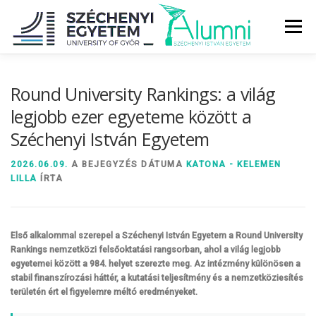
Tovább
a
Menü
tartalomhoz
RÓLUNK
ALUMNI KÖZÖSSÉG
HÍREK
MÉDIA
Round University Rankings: a világ
legjobb ezer egyeteme között a
Széchenyi István Egyetem
DIPLOMAÁTADÓ
DIPLOMÁN TÚL
2026.06.09.
A BEJEGYZÉS DÁTUMA
KATONA - KELEMEN
LILLA
ÍRTA
SZOLGÁLTATÁSOK
ÉVFOLYAMOK
Első alkalommal szerepel a Széchenyi István Egyetem a Round University
Rankings nemzetközi felsőoktatási rangsorban, ahol a világ legjobb
egyetemei között a 984. helyet szerezte meg. Az intézmény különösen a
stabil finanszírozási háttér, a kutatási teljesítmény és a nemzetköziesítés
területén ért el figyelemre méltó eredményeket.