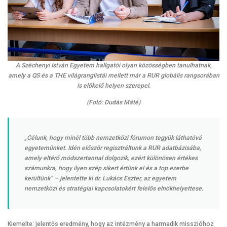
A Széchenyi István Egyetem hallgatói olyan közösségben tanulhatnak,
amely a QS és a THE világranglistái mellett már a RUR globális rangsorában
is előkelő helyen szerepel.
(Fotó: Dudás Máté)
„Célunk, hogy minél több nemzetközi fórumon tegyük láthatóvá
egyetemünket. Idén először regisztráltunk a RUR adatbázisába,
amely eltérő módszertannal dolgozik, ezért különösen értékes
számunkra, hogy ilyen szép sikert értünk el és a top ezerbe
kerültünk” – jelentette ki dr. Lukács Eszter, az egyetem
nemzetközi és stratégiai kapcsolatokért felelős elnökhelyettese.
Kiemelte: jelentős eredmény, hogy az intézmény a harmadik misszióhoz