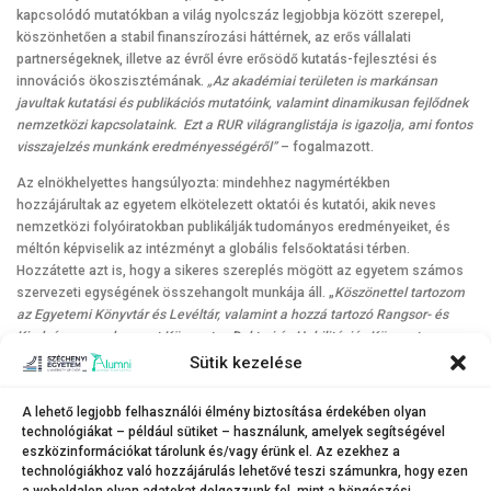
kapcsolódó mutatókban a világ nyolcszáz legjobbja között szerepel,
köszönhetően a stabil finanszírozási háttérnek, az erős vállalati
partnerségeknek, illetve az évről évre erősödő kutatás-fejlesztési és
innovációs ökoszisztémának.
„Az akadémiai területen is markánsan
javultak kutatási és publikációs mutatóink, valamint dinamikusan fejlődnek
nemzetközi kapcsolataink. Ezt a RUR világranglistája is igazolja, ami fontos
visszajelzés munkánk eredményességéről”
– fogalmazott.
Az elnökhelyettes hangsúlyozta: mindehhez nagymértékben
hozzájárultak az egyetem elkötelezett oktatói és kutatói, akik neves
nemzetközi folyóiratokban publikálják tudományos eredményeiket, és
méltón képviselik az intézményt a globális felsőoktatási térben.
Hozzátette azt is, hogy a sikeres szereplés mögött az egyetem számos
szervezeti egységének összehangolt munkája áll. „
Köszönettel tartozom
az Egyetemi Könyvtár és Levéltár, valamint a hozzá tartozó Rangsor- és
Kiadványmenedzsment Központ, a Doktori és Habilitációs Központ,
továbbá a Nyelvi és Kulturális Központ kollégáinak odaadó munkájáért is
–
Sütik kezelése
mondta el. –
A mostani eredményben és intézményünk tudományos
teljesítményének fejlesztésében nagy szerepet játszik az a
A lehető legjobb felhasználói élmény biztosítása érdekében olyan
háttértámogatás, amelyet oktatóink és kutatóink igénybe vehetnek nálunk,
technológiákat – például sütiket – használunk, amelyek segítségével
így például a jelentős összeggel járó
tudományos ösztöndíj
, az ugyancsak
eszközinformációkat tárolunk és/vagy érünk el. Az ezekhez a
anyagi hozzájárulást biztosító
publikálástámogató program
vagy a könyvtár
technológiákhoz való hozzájárulás lehetővé teszi számunkra, hogy ezen
által nyújtott széles körű
kutatói szolgáltatások
.”
a weboldalon olyan adatokat dolgozzunk fel, mint a böngészési