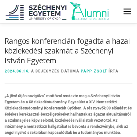
Tovább
a
Menü
tartalomhoz
RÓLUNK
ALUMNI KÖZÖSSÉG
HÍREK
MÉDIA
Rangos konferencián fogadta a hazai
közlekedési szakmát a Széchenyi
István Egyetem
DIPLOMAÁTADÓ
DIPLOMÁN TÚL
2024.06.14.
A BEJEGYZÉS DÁTUMA
PAPP ZSOLT
ÍRTA
SZOLGÁLTATÁSOK
ÉVFOLYAMOK
„A jövő útján navigálva” mottóval rendezte meg a Széchenyi István
Egyetem és a Közlekedéstudományi Egyesület a XIV. Nemzetközi
Közlekedéstudományi Konferenciát Győrben. A résztvevők 88 előadást és
érdekes kerekasztal-beszélgetéseket hallhattak az ágazat aktualitásairól
a szakma jeles képviselőitől, közlekedési vállalatok vezetőitől. Az
intézmény a nemzetközi hallgatókat is bevonta a rendezvénybe, akik az
angol nyelvű szekciókon kapcsolódtak be a tudományos munkába.