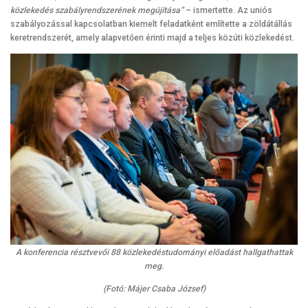
közlekedés szabályrendszerének megújítása”
– ismertette. Az uniós
szabályozással kapcsolatban kiemelt feladatként említette a zöldátállás
keretrendszerét, amely alapvetően érinti majd a teljes közúti közlekedést.
A konferencia résztvevői 88 közlekedéstudományi előadást hallgathattak
meg.
(Fotó: Májer Csaba József)