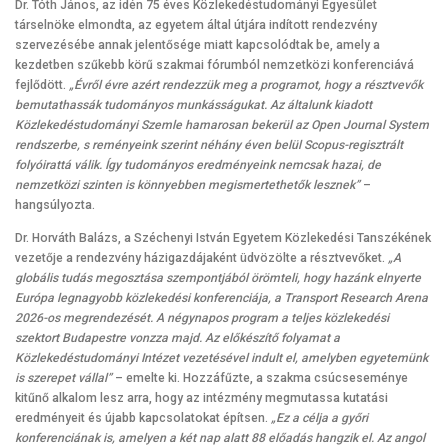
Dr. Tóth János, az idén 75 éves Közlekedéstudományi Egyesület
társelnöke elmondta, az egyetem által útjára indított rendezvény
szervezésébe annak jelentősége miatt kapcsolódtak be, amely a
kezdetben szűkebb körű szakmai fórumból nemzetközi konferenciává
fejlődött.
„Évről évre azért rendezzük meg a programot, hogy a résztvevők
bemutathassák tudományos munkásságukat. Az általunk kiadott
Közlekedéstudományi Szemle hamarosan bekerül az Open Journal System
rendszerbe, s reményeink szerint néhány éven belül Scopus-regisztrált
folyóirattá válik. Így tudományos eredményeink nemcsak hazai, de
nemzetközi szinten is könnyebben megismertethetők lesznek”
–
hangsúlyozta.
Dr. Horváth Balázs, a Széchenyi István Egyetem Közlekedési Tanszékének
vezetője a rendezvény házigazdájaként üdvözölte a résztvevőket.
„A
globális tudás megosztása szempontjából örömteli, hogy hazánk elnyerte
Európa legnagyobb közlekedési konferenciája, a Transport Research Arena
2026-os megrendezését. A négynapos program a teljes közlekedési
szektort Budapestre vonzza majd. Az előkészítő folyamat a
Közlekedéstudományi Intézet vezetésével indult el, amelyben egyetemünk
is szerepet vállal”
– emelte ki. Hozzáfűzte, a szakma csúcseseménye
kitűnő alkalom lesz arra, hogy az intézmény megmutassa kutatási
eredményeit és újabb kapcsolatokat építsen.
„Ez a célja a győri
konferenciának is, amelyen a két nap alatt 88 előadás hangzik el. Az angol