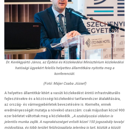
Dr. Kerékgyártó János, az Építési és Közlekedési Minisztérium közlekedési
hatósági ügyekért felelős helyettes államtitkára nyitotta meg a
konferenciát.
(Fotó: Májer Csaba József)
A helyettes államtitkár kitért a vasúti közlekedést érintő infrastrukturális
fejlesztésekre és a közösségi közlekedési tarifarendszer átalakítására,
az ország- és vármegyebérletek bevezetésére is. Kiemelte, ennek
eredményességét mutatja a növekvő utasszám: csak májusban közel 900
ezer bérletet váltottak meg a közlekedők.
„A szabályozási oldalon is
jelentős munka zajlik. A naprakészséget erősíti közel 150 jogszabály tavalyi
módosítása, és több terület felülvizsgálata jelenleg is tart, köztük a közúti