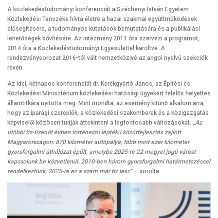
A közlekedéstudományi konferenciát a Széchenyi István Egyetem
Közlekedési Tanszéke hívta életre a hazai szakmai együttműködések
elősegítésére, a tudományos kutatások bemutatására és a publikálási
lehetőségek bővítésére. Az intézmény 2011 óta szervezi a programot,
2014 óta a Közlekedéstudományi Egyesülettel karöltve. A
rendezvénysorozat 2016-tól vált nemzetközivé az angol nyelvű szekciók
révén.
Az idei, kétnapos konferenciát dr. Kerékgyártó János, az Építési és
Közlekedési Minisztérium közlekedési hatósági ügyekért felelős helyettes
államtitkára nyitotta meg. Mint mondta, az esemény kitűnő alkalom arra,
hogy az iparági szereplők, a közlekedési szakemberek és a közigazgatás
képviselői közösen tudják áttekinteni a legfontosabb változásokat.
„Az
utóbbi tíz-tizenöt évben történelmi léptékű közútfejlesztés zajlott
Magyarországon: 870 kilométer autópálya, több mint ezer kilométer
gyorsforgalmi úthálózat épült, amelybe 2025-re 22 megyei jogú várost
kapcsolunk be közvetlenül. 2010-ben három gyorsforgalmi határmetszéssel
rendelkeztünk, 2025-re ez a szám már tíz lesz”
– sorolta.