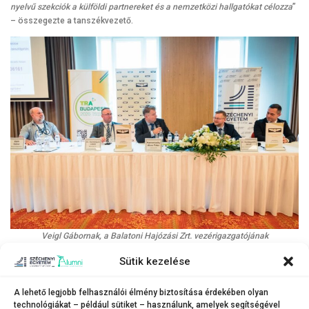
nyelvű szekciók a külföldi partnereket és a nemzetközi hallgatókat célozza
”
– összegezte a tanszékvezető.
Veigl Gábornak, a Balatoni Hajózási Zrt. vezérigazgatójának
nyitóelőadásával indult a szakmai program, amelyet az ágazat aktualitásait
Sütik kezelése
megvitató kerekasztal-beszélgetés követett (a felvételen balról jobbra) Kürti
Gábor, a Magyar Kerékpárosklub elnöke, dr. Kormányos László, a MÁV-Start
Zrt. vezérigazgató-helyettese, Kameniczky Ákos Péter, a Volánbusz Zrt.
A lehető legjobb felhasználói élmény biztosítása érdekében olyan
technológiákat – például sütiket – használunk, amelyek segítségével
üzemeltetési főigazgatója, dr. Kerékgyártó János közlekedési hatósági