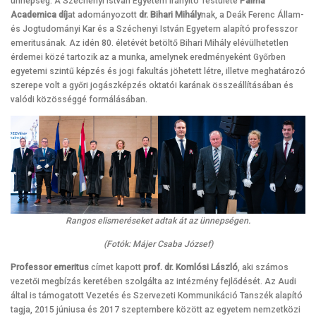
ünnepség. A Széchenyi István Egyetem Irányító Testülete
Palma
Academica díj
at adományozott
dr. Bihari Mihály
nak, a Deák Ferenc Állam-
és Jogtudományi Kar és a Széchenyi István Egyetem alapító professzor
emeritusának. Az idén 80. életévét betöltő Bihari Mihály elévülhetetlen
érdemei közé tartozik az a munka, amelynek eredményeként Győrben
egyetemi szintű képzés és jogi fakultás jöhetett létre, illetve meghatározó
szerepe volt a győri jogászképzés oktatói karának összeállításában és
valódi közösséggé formálásában.
Rangos elismeréseket adtak át az ünnepségen.
(Fotók: Májer Csaba József)
Professor emeritus
címet kapott
prof. dr. Komlósi László
, aki számos
vezetői megbízás keretében szolgálta az intézmény fejlődését. Az Audi
által is támogatott Vezetés és Szervezeti Kommunikáció Tanszék alapító
tagja, 2015 júniusa és 2017 szeptembere között az egyetem nemzetközi