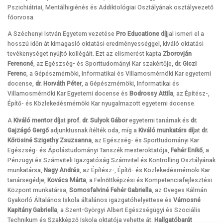
Pszichiátriai, Mentálhigiénés és Addiktológiai Osztályának osztályvezető
főorvosa.
A Széchenyi István Egyetem vezetése
Pro Educatione díj
jal ismeri el a
hosszú időn át kimagasló oktatási eredményességgel, kiváló oktatási
tevékenységet nyújtó kollégáit. Ezt az elismerést kapta
Zborovján
Ferencné
, az Egészség- és Sporttudományi Kar szakértője,
dr. Giczi
Ferenc
, a Gépészmérnöki, Informatikai és Villamosmérnöki Kar egyetemi
docense,
dr. Horváth Péter
, a Gépészmérnöki, Informatikai és
Villamosmérnöki Kar Egyetemi docense és
Bodrossy Attila
, az Építész-,
Építő- és Közlekedésmérnöki Kar nyugalmazott egyetemi docense.
A
Kiváló mentor díj
at
prof. dr. Sulyok Gábor
egyetemi tanárnak és
dr.
Gajzágó Gergő
adjunktusnak ítélték oda, míg a
Kiváló munkatárs díj
at
dr.
Kőrösiné Szigethy Zsuzsanna
, az Egészség- és Sporttudományi Kar
Egészség- és Ápolástudományi Tanszék mesteroktatója,
Fehér Enikő
, a
Pénzügyi és Számviteli Igazgatóság Számvitel és Kontrolling Osztályának
munkatársa,
Nagy András
, az Építész-, Építő- és Közlekedésmérnöki Kar
tanársegédje,
Kovács Márta
, a Felnőttképzési és Kompetenciafejlesztési
Központ munkatársa,
Somosfalviné Fehér Gabriella
, az Öveges Kálmán
Gyakorló Általános Iskola általános igazgatóhelyettese és
Vámosné
Kapitány Gabriella
, a Szent-Györgyi Albert Egészségügyi és Szociális
Technikum és Szakképző Iskola oktatója vehette át.
Hallgatóbarát