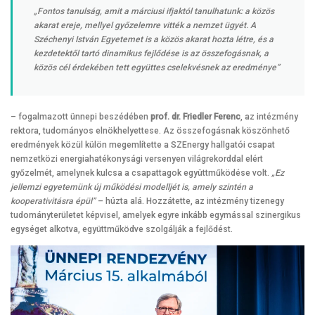
„Fontos tanulság, amit a márciusi ifjaktól tanulhatunk: a közös
akarat ereje, mellyel győzelemre vitték a nemzet ügyét. A
Széchenyi István Egyetemet is a közös akarat hozta létre, és a
kezdetektől tartó dinamikus fejlődése is az összefogásnak, a
közös cél érdekében tett együttes cselekvésnek az eredménye”
– fogalmazott ünnepi beszédében
prof. dr. Friedler Ferenc
, az intézmény
rektora, tudományos elnökhelyettese. Az összefogásnak köszönhető
eredmények közül külön megemlítette a SZEnergy hallgatói csapat
nemzetközi energiahatékonysági versenyen világrekorddal elért
győzelmét, amelynek kulcsa a csapattagok együttműködése volt.
„Ez
jellemzi egyetemünk új működési modelljét is, amely szintén a
kooperativitásra épül”
– húzta alá. Hozzátette, az intézmény tizenegy
tudományterületet képvisel, amelyek egyre inkább egymással szinergikus
egységet alkotva, együttműködve szolgálják a fejlődést.