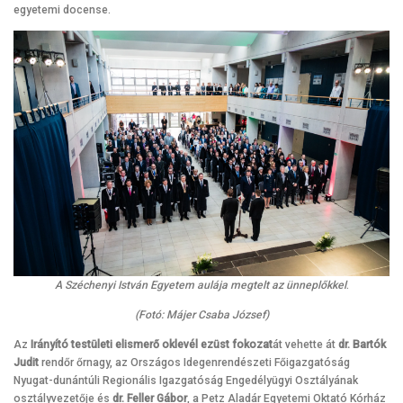
egyetemi docense.
A Széchenyi István Egyetem aulája megtelt az ünneplőkkel
.
(Fotó: Májer Csaba József)
Az
Irányító testületi elismerő oklevél ezüst fokozat
át vehette át
dr. Bartók
Judit
rendőr őrnagy, az Országos Idegenrendészeti Főigazgatóság
Nyugat-dunántúli Regionális Igazgatóság Engedélyügyi Osztályának
osztályvezetője és
dr. Feller Gábor
, a Petz Aladár Egyetemi Oktató Kórház