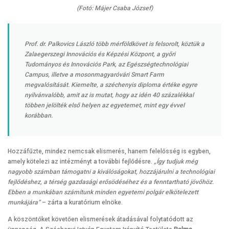
(Fotó: Májer Csaba József)
Prof. dr. Palkovics László több mérföldkövet is felsorolt, köztük a
Zalaegerszegi Innovációs és Képzési Központ, a győri
Tudományos és Innovációs Park, az Egészségtechnológiai
Campus, illetve a mosonmagyaróvári Smart Farm
megvalósítását. Kiemelte, a széchenyis diploma értéke egyre
nyilvánvalóbb, amit az is mutat, hogy az idén 40 százalékkal
többen jelölték első helyen az egyetemet, mint egy évvel
korábban.
Hozzáfűzte, mindez nemcsak elismerés, hanem felelősség is egyben,
amely kötelezi az intézményt a további fejlődésre.
„Így tudjuk még
nagyobb számban támogatni a kiválóságokat, hozzájárulni a technológiai
fejlődéshez, a térség gazdasági erősödéséhez és a fenntartható jövőhöz.
Ebben a munkában számítunk minden egyetemi polgár elkötelezett
munkájára”
– zárta a kuratórium elnöke.
A köszöntőket követően elismerések átadásával folytatódott az