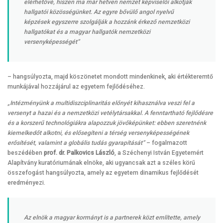
elérhetővé, hiszen ma már hetven nemzet képviselői alkotják
hallgatói közösségünket. Az egyre bővülő angol nyelvű
képzések egyszerre szolgálják a hozzánk érkező nemzetközi
hallgatókat és a magyar hallgatók nemzetközi
versenyképességét
”
– hangsúlyozta, majd köszönetet mondott mindenkinek, aki értékteremtő
munkájával hozzájárul az egyetem fejlődéséhez.
„Intézményünk a multidiszciplinaritás előnyét kihasználva veszi fel a
versenyt a hazai és a nemzetközi vetélytársakkal. A fenntartható fejlődésre
és a korszerű technológiákra alapozzuk jövőképünket: ebben szeretnénk
kiemelkedőt alkotni, és elősegíteni a térség versenyképességének
erősítését, valamint a globális tudás gyarapítását”
– fogalmazott
beszédében
prof. dr. Palkovics László
, a Széchenyi István Egyetemért
Alapítvány kuratóriumának elnöke, aki ugyancsak azt a széles körű
összefogást hangsúlyozta, amely az egyetem dinamikus fejlődését
eredményezi.
Az elnök a magyar kormányt is a partnerek közt említette, amely