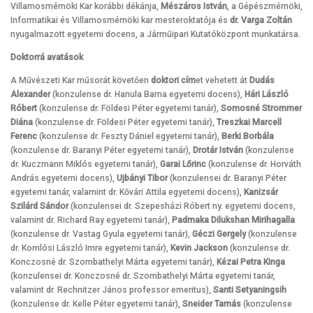
Villamosmérnöki Kar korábbi dékánja,
Mészáros István
, a Gépészmérnöki,
Informatikai és Villamosmérnöki kar mesteroktatója és
dr. Varga Zoltán
nyugalmazott egyetemi docens, a Járműipari Kutatóközpont munkatársa.
Doktorrá avatások
A Művészeti Kar műsorát követően
doktori cím
et vehetett át
Dudás
Alexander
(konzulense dr. Hanula Barna egyetemi docens),
Hári László
Róbert
(konzulense dr. Földesi Péter egyetemi tanár),
Somosné Strommer
Diána
(konzulense dr. Földesi Péter egyetemi tanár),
Treszkai Marcell
Ferenc
(konzulense dr. Feszty Dániel egyetemi tanár),
Berki Borbála
(konzulense dr. Baranyi Péter egyetemi tanár),
Drotár István
(konzulense
dr. Kuczmann Miklós egyetemi tanár),
Garai Lőrinc
(konzulense dr. Horváth
András egyetemi docens),
Ujbányi Tibor
(konzulensei dr. Baranyi Péter
egyetemi tanár, valamint dr. Kővári Attila egyetemi docens),
Kanizsár
Szilárd Sándor
(konzulensei dr. Szepesházi Róbert ny. egyetemi docens,
valamint dr. Richard Ray egyetemi tanár),
Padmaka Dilukshan Mirihagalla
(konzulense dr. Vastag Gyula egyetemi tanár),
Géczi Gergely
(konzulense
dr. Komlósi László Imre egyetemi tanár),
Kevin Jackson
(konzulense dr.
Konczosné dr. Szombathelyi Márta egyetemi tanár),
Kézai Petra Kinga
(konzulensei dr. Konczosné dr. Szombathelyi Márta egyetemi tanár,
valamint dr. Rechnitzer János professor emeritus),
Santi Setyaningsih
(konzulense dr. Kelle Péter egyetemi tanár),
Sneider Tamás
(konzulense