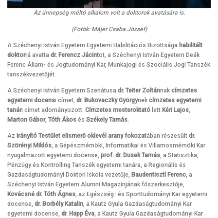
Az ünnepség méltó alkalom volt a doktorok avatására is.
(Fotók: Májer Csaba József)
A Széchenyi István Egyetem Egyetemi Habilitációs Bizottsága
habilitált
doktor
rá avatta
dr. Ferencz Jácint
ot, a Széchenyi István Egyetem Deák
Ferenc Állam- és Jogtudományi Kar, Munkajogi és Szociális Jogi Tanszék
tanszékvezetőjét.
A Széchenyi István Egyetem Szenátusa
dr. Teiter Zoltán
nak
címzetes
egyetemi docens
i címet,
dr. Bukoveczky György
nek
címzetes egyetemi
tanár
i címet adományozott.
Címzetes mesteroktató
lett
Kéri Lajos
,
Marton Gábor
,
Tóth Ákos
és
Székely Tamás
.
Az
Irányító Testület elismerő oklevél arany fokozat
ában részesült
dr.
Szörényi Miklós
, a Gépészmérnöki, Informatikai és Villamosmérnöki Kar
nyugalmazott egyetemi docense,
prof. dr. Dusek Tamás
, a Statisztika,
Pénzügy és Kontrolling Tanszék egyetemi tanára, a Regionális és
Gazdaságtudományi Doktori iskola vezetője,
Baudentisztl Ferenc
, a
Széchenyi István Egyetem Alumni Magazinjának főszerkesztője,
Kovácsné dr. Tóth Ágnes
, az Egészség- és Sporttudományi Kar egyetemi
docense,
dr. Borbély Katalin
, a Kautz Gyula Gazdaságtudományi Kar
egyetemi docense,
dr. Happ Éva
, a Kautz Gyula Gazdaságtudományi Kar