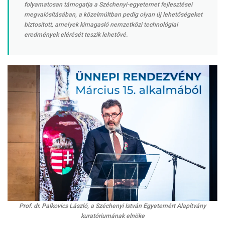
folyamatosan támogatja a Széchenyi-egyetemet fejlesztései
megvalósításában, a közelmúltban pedig olyan új lehetőségeket
biztosított, amelyek kimagasló nemzetközi technológiai
eredmények elérését teszik lehetővé.
Prof. dr. Palkovics László, a Széchenyi István Egyetemért Alapítvány
kuratóriumának elnöke