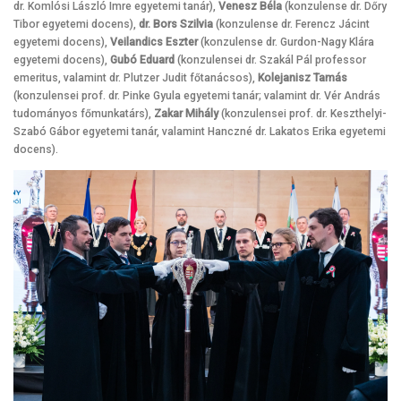
dr. Komlósi László Imre egyetemi tanár),
Venesz Béla
(konzulense dr. Dőry
Tibor egyetemi docens),
dr. Bors Szilvia
(konzulense dr. Ferencz Jácint
egyetemi docens),
Veilandics Eszter
(konzulense dr. Gurdon-Nagy Klára
egyetemi docens),
Gubó Eduard
(konzulensei dr. Szakál Pál professor
emeritus, valamint dr. Plutzer Judit főtanácsos),
Kolejanisz Tamás
(konzulensei prof. dr. Pinke Gyula egyetemi tanár; valamint dr. Vér András
tudományos főmunkatárs),
Zakar Mihály
(konzulensei prof. dr. Keszthelyi-
Szabó Gábor egyetemi tanár, valamint Hanczné dr. Lakatos Erika egyetemi
docens).