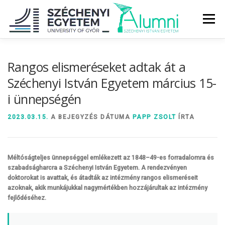
Tovább
a
Menü
tartalomhoz
RÓLUNK
ALUMNI KÖZÖSSÉG
HÍREK
MÉDIA
Rangos elismeréseket adtak át a
Széchenyi István Egyetem március 15-
i ünnepségén
DIPLOMAÁTADÓ
DIPLOMÁN TÚL
2023.03.15.
A BEJEGYZÉS DÁTUMA
PAPP ZSOLT
ÍRTA
SZOLGÁLTATÁSOK
ÉVFOLYAMOK
Méltóságteljes ünnepséggel emlékezett az 1848–49-es forradalomra és
szabadságharcra a Széchenyi István Egyetem. A rendezvényen
doktorokat is avattak, és átadták az intézmény rangos elismeréseit
azoknak, akik munkájukkal nagymértékben hozzájárultak az intézmény
fejlődéséhez.