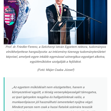
Prof. dr. Friedler Ferenc, a Széchenyi István Egyetem rektora, tudományos
elnökhelyettese hangsúlyozta: az intézmény tizenegy tudományterületet
képvisel, amelyek egyre inkább egymással szinergikus egységet alkotva,
együttműködve szolgálják a fejlődést.
(Fotó: Májer Csaba József)
„Az egyetem működését nem elszigetelten, hanem a
környezetével együtt, a térség versenyképességét támogatva,
az ipari igényekre reagálva és hallgatóinknak valós, a
munkaerőpiacon jól használható ismereteket nyújtva végzi.
Mindezt persze nem csak a hazai fiatalok számára tesszük