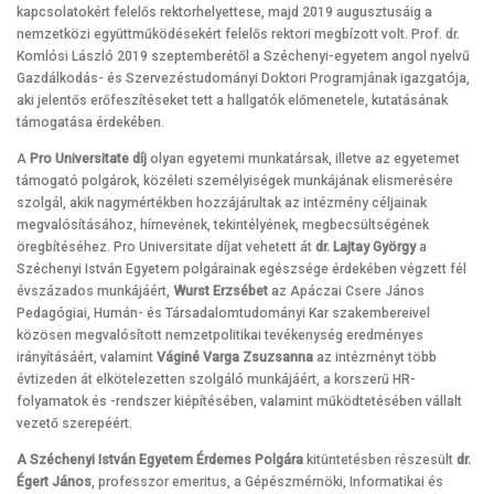
kapcsolatokért felelős rektorhelyettese, majd 2019 augusztusáig a
nemzetközi együttműködésekért felelős rektori megbízott volt. Prof. dr.
Komlósi László 2019 szeptemberétől a Széchenyi-egyetem angol nyelvű
Gazdálkodás- és Szervezéstudományi Doktori Programjának igazgatója,
aki jelentős erőfeszítéseket tett a hallgatók előmenetele, kutatásának
támogatása érdekében.
A
Pro Universitate díj
olyan egyetemi munkatársak, illetve az egyetemet
támogató polgárok, közéleti személyiségek munkájának elismerésére
szolgál, akik nagymértékben hozzájárultak az intézmény céljainak
megvalósításához, hírnevének, tekintélyének, megbecsültségének
öregbítéséhez. Pro Universitate díjat vehetett át
dr. Lajtay György
a
Széchenyi István Egyetem polgárainak egészsége érdekében végzett fél
évszázados munkájáért,
Wurst Erzsébet
az Apáczai Csere János
Pedagógiai, Humán- és Társadalomtudományi Kar szakembereivel
közösen megvalósított nemzetpolitikai tevékenység eredményes
irányításáért, valamint
Váginé Varga Zsuzsanna
az intézményt több
évtizeden át elkötelezetten szolgáló munkájáért, a korszerű HR-
folyamatok és -rendszer kiépítésében, valamint működtetésében vállalt
vezető szerepéért.
A Széchenyi István Egyetem Érdemes Polgára
kitüntetésben részesült
dr.
Égert János
, professzor emeritus, a Gépészmérnöki, Informatikai és