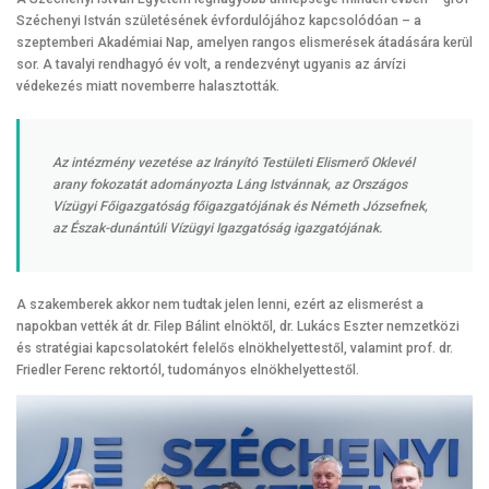
Széchenyi István születésének évfordulójához kapcsolódóan – a
szeptemberi Akadémiai Nap, amelyen rangos elismerések átadására kerül
sor. A tavalyi rendhagyó év volt, a rendezvényt ugyanis az árvízi
védekezés miatt novemberre halasztották.
Az intézmény vezetése az Irányító Testületi Elismerő Oklevél
arany fokozatát adományozta Láng Istvánnak, az Országos
Vízügyi Főigazgatóság főigazgatójának és Németh Józsefnek,
az Észak-dunántúli Vízügyi Igazgatóság igazgatójának.
A szakemberek akkor nem tudtak jelen lenni, ezért az elismerést a
napokban vették át dr. Filep Bálint elnöktől, dr. Lukács Eszter nemzetközi
és stratégiai kapcsolatokért felelős elnökhelyettestől, valamint prof. dr.
Friedler Ferenc rektortól, tudományos elnökhelyettestől.