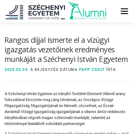
Tovább
a
Menü
tartalomhoz
RÓLUNK
ALUMNI KÖZÖSSÉG
HÍREK
MÉDIA
Rangos díjjal ismerte el a vízügyi
igazgatás vezetőinek eredményes
munkáját a Széchenyi István Egyetem
DIPLOMAÁTADÓ
DIPLOMÁN TÚL
2025.02.03.
A BEJEGYZÉS DÁTUMA
PAPP ZSOLT
ÍRTA
SZOLGÁLTATÁSOK
ÉVFOLYAMOK
A Széchenyi István Egyetem az Irányító Testületi Elismerő Oklevél arany
fokozatával köszönte meg Láng Istvánnak, az Országos Vízügyi
Főigazgatóság főigazgatójának és Németh Józsefnek, az Észak-
dunántúli Vízügyi Igazgatóság igazgatójának a sikeres árvízi védekezés
irányításában végzett magas színvonalú munkáját, valamint az
intézménnyel kialakított sokoldalú partnerséget.
A Széchenyi István Egyetem legnagyobb ünnepsége minden évben – gróf