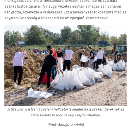
munkájával, valamint a messzebbről érkezett szakemberek számára
szállás biztosításával. A vízügyi vezetés ezúttal is magas színvonalon
irányította, szervezte a védekezést. Ezt a tevékenységet köszönte meg az
egyetemi közösség a főigazgató és az igazgató elismerésével.
A Széchenyi István Egyetem hallgatói is segítettek a szakembereknek az
árvízi védekezésben tavaly szeptemberben.
(Fotó: Adorján András)