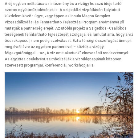
A díj egyben méltatása az intézmény és a vízügy hosszú ideje tartó
szoros együttműködésének is. A szigetközi vízpótlásért folytatott
küzdelem közös ügye, vagy éppen az Insula Magna Komplex
Vízgazdálkodási és Fenntartható Fejlesztési Program eredményei jól
mutatják a partnerség erejét. Az utóbbi projekt a Szigetköz–Csallóköz
térségének fenntartható fejlesztését szolgálja, és rámutat arra, hogy a víz
összekapcsol, nem pedig szétválaszt. Ezt a térségi összefogást ünnepli
meg évről évre az egyetem partnereivel – köztük a vízügyi
főigazgatósággal – az „A víz amit akartunk” elnevezésű rendezvénnyel.
Az együttes cselekvést szimbolizálják a víz világnapjának közösen
szervezett programjai, konferenciái, workshopjai is.