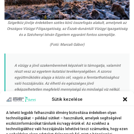
Szigetköz jövője érdekében széles körű összefogás alakult, amelynek az
Országos Vízügyi Főigazgatóság, az Észak-dunántúli Vízügyi Igazgatóság
és a Széchenyi István Egyetem egyaránt fontos szereplője.
(Fotó: Marcali Gábor)
A vízügy a jövő szakembereinek képzését is támogatja, valamint
részt vesz az egyetem kutatási tevékenységében. A szoros
együttműködés alapja a közös cél, vagyis a fenntarthatósághoz
való hozzájárulás. Az élhető és egészséges jövő
elképzelhetetlen megfelelő mennyiségű és minőségű víz nélkül.
Sütik kezelése
A vízgazdálkodási és környezetvédelmi szakterületek ezért napjainkban
A lehető legjobb felhasználói élmény biztosítása érdekében olyan
még hangsúlyosabbá válnak, a klímaváltozás és a szélsőséges időjárási
technológiákat – például sütiket – használunk, amelyek segítségével
körülmények jelentette kihívások pedig egyre nagyobb szakértelmet és
eszközinformációkat tárolunk és/vagy érünk el. Az ezekhez a
egyre szélesebb összefogást követelnek meg. Ebben vállal partnerséget
technológiákhoz való hozzájárulás lehetővé teszi számunkra, hogy ezen