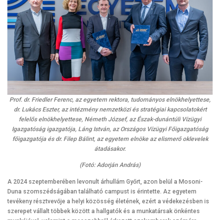
Prof. dr. Friedler Ferenc, az egyetem rektora, tudományos elnökhelyettese,
dr. Lukács Eszter, az intézmény nemzetközi és stratégiai kapcsolatokért
felelős elnökhelyettese, Németh József, az Észak-dunántúli Vízügyi
Igazgatóság igazgatója, Láng István, az Országos Vízügyi Főigazgatóság
főigazgatója és dr. Filep Bálint, az egyetem elnöke az elismerő oklevelek
átadásakor.
(Fotó: Adorján András)
A 2024 szeptemberében levonult árhullám Győrt, azon belül a Mosoni-
Duna szomszédságában található campust is érintette. Az egyetem
tevékeny résztvevője a helyi közösség életének, ezért a védekezésben is
szerepet vállalt többek között a hallgatók és a munkatársak önkéntes