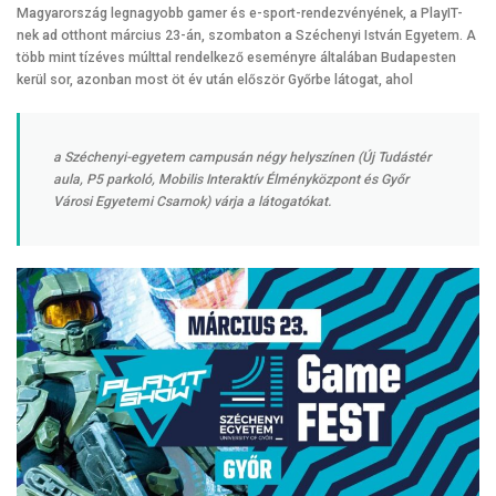
Magyarország legnagyobb gamer és e-sport-rendezvényének, a PlayIT-
nek ad otthont március 23-án, szombaton a Széchenyi István Egyetem. A
több mint tízéves múlttal rendelkező eseményre általában Budapesten
kerül sor, azonban most öt év után először Győrbe látogat, ahol
a Széchenyi-egyetem campusán négy helyszínen (Új Tudástér
aula, P5 parkoló, Mobilis Interaktív Élményközpont és Győr
Városi Egyetemi Csarnok) várja a látogatókat.