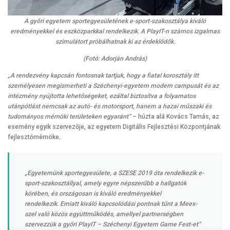
A győri egyetem sportegyesületének e-sport-szakosztálya kiváló
eredményekkel és eszközparkkal rendelkezik. A PlayIT-n számos izgalmas
szimulátort próbálhatnak ki az érdeklődők.
(Fotó: Adorján András)
„A rendezvény kapcsán fontosnak tartjuk, hogy a fiatal korosztály itt
személyesen megismerheti a Széchenyi-egyetem modern campusát és az
intézmény nyújtotta lehetőségeket, ezáltal biztosítva a folyamatos
utánpótlást nemcsak az autó- és motorsport, hanem a hazai műszaki és
tudományos mérnöki területeken egyaránt”
– húzta alá Kovács Tamás, az
esemény egyik szervezője, az egyetem Digitális Fejlesztési Központjának
fejlesztőmérnöke.
„Egyetemünk sportegyesülete, a SZESE 2019 óta rendelkezik e-
sport-szakosztállyal, amely egyre népszerűbb a hallgatók
körében, és országosan is kiváló eredményekkel
rendelkezik. Emiatt kiváló kapcsolódási pontnak tűnt a Meex-
szel való közös együttműködés, amellyel partnerségben
szervezzük a győri PlayIT – Széchenyi Egyetem Game Fest-et”