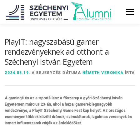
Tovább
a
Menü
tartalomhoz
RÓLUNK
ALUMNI KÖZÖSSÉG
HÍREK
MÉDIA
PlayIT: nagyszabású gamer
rendezvényeknek ad otthont a
Széchenyi István Egyetem
DIPLOMAÁTADÓ
DIPLOMÁN TÚL
2024.03.19.
A BEJEGYZÉS DÁTUMA
NÉMETH VERONIKA
ÍRTA
SZOLGÁLTATÁSOK
ÉVFOLYAMOK
A gamingé és az e-sporté lesz a főszerep a győri Széchenyi István
Egyetemen március 23-án, ahol a hazai gamerek legnagyobb
rendezvénye, a PlayIT Széchenyi Game Fest kap helyet. Az országos
eseményen többek között drónok, szimulátorok, izgalmas versenyek és
ismert influenszerek várják az érdeklődőket.