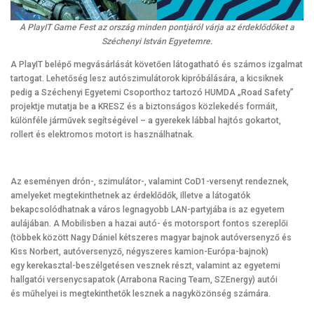
A PlayIT Game Fest az ország minden pontjáról várja az érdeklődőket a
Széchenyi István Egyetemre.
A PlayIT belépő megvásárlását követően látogatható és számos izgalmat
tartogat. Lehetőség lesz autószimulátorok kipróbálására, a kicsiknek
pedig a Széchenyi Egyetemi Csoporthoz tartozó HUMDA „Road Safety”
projektje mutatja be a KRESZ és a biztonságos közlekedés formáit,
különféle járművek segítségével – a gyerekek lábbal hajtós gokartot,
rollert és elektromos motort is használhatnak.
Az eseményen drón-, szimulátor-, valamint CoD1-versenyt rendeznek,
amelyeket megtekinthetnek az érdeklődők, illetve a látogatók
bekapcsolódhatnak a város legnagyobb LAN-partyjába is az egyetem
aulájában. A Mobilisben a hazai autó- és motorsport fontos szereplői
(többek között Nagy Dániel kétszeres magyar bajnok autóversenyző és
Kiss Norbert, autóversenyző, négyszeres kamion-Európa-bajnok)
egy kerekasztal-beszélgetésen vesznek részt, valamint az egyetemi
hallgatói versenycsapatok (Arrabona Racing Team, SZEnergy) autói
és műhelyei is megtekinthetők lesznek a nagyközönség számára.