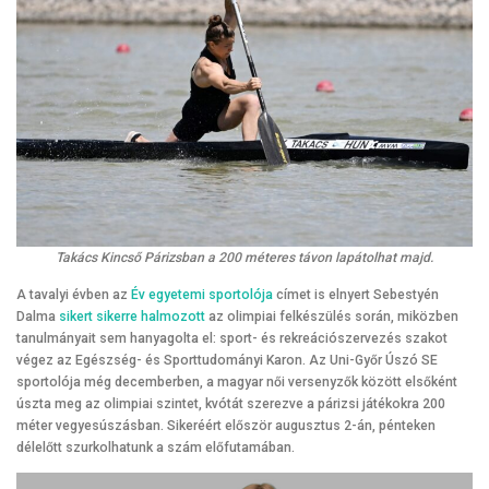
Takács Kincső Párizsban a 200 méteres távon lapátolhat majd.
A tavalyi évben az
Év egyetemi sportolója
címet is elnyert Sebestyén
Dalma
sikert sikerre halmozott
az olimpiai felkészülés során, miközben
tanulmányait sem hanyagolta el: sport- és rekreációszervezés szakot
végez az Egészség- és Sporttudományi Karon. Az Uni-Győr Úszó SE
sportolója még decemberben, a magyar női versenyzők között elsőként
úszta meg az olimpiai szintet, kvótát szerezve a párizsi játékokra 200
méter vegyesúszásban. Sikeréért először augusztus 2-án, pénteken
délelőtt szurkolhatunk a szám előfutamában.