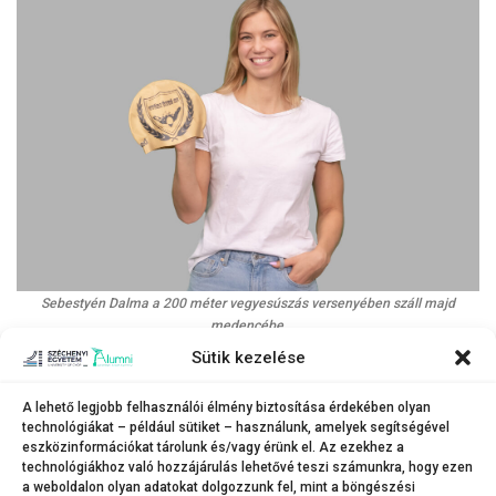
Sebestyén Dalma a 200 méter vegyesúszás versenyében száll majd
medencébe.
Sütik kezelése
(Fotó: Adorján András)
A Széchenyi István Egyetem szoros kapcsolatot ápol az Uni-Győr Úszó
A lehető legjobb felhasználói élmény biztosítása érdekében olyan
Sport Egyesülettel, amelynek egy másik sportolója, Szabó Szebasztián is
technológiákat – például sütiket – használunk, amelyek segítségével
indul az ötkarikás játékokon. Az újvidéki származású úszó az 50 méter
eszközinformációkat tárolunk és/vagy érünk el. Az ezekhez a
gyors számban versenyez majd Párizsban, ennek előfutamát augusztus
technológiákhoz való hozzájárulás lehetővé teszi számunkra, hogy ezen
1-jén, csütörtökön rendezik.
a weboldalon olyan adatokat dolgozzunk fel, mint a böngészési