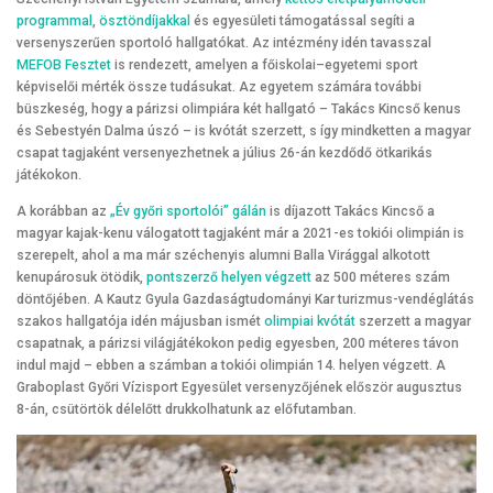
programmal
,
ösztöndíjakkal
és egyesületi támogatással segíti a
versenyszerűen sportoló hallgatókat. Az intézmény idén tavasszal
MEFOB Fesztet
is rendezett, amelyen a főiskolai–egyetemi sport
képviselői mérték össze tudásukat. Az egyetem számára további
büszkeség, hogy a párizsi olimpiára két hallgató – Takács Kincső kenus
és Sebestyén Dalma úszó – is kvótát szerzett, s így mindketten a magyar
csapat tagjaként versenyezhetnek a július 26-án kezdődő ötkarikás
játékokon.
A korábban az
„Év győri sportolói” gálán
is díjazott Takács Kincső a
magyar kajak-kenu válogatott tagjaként már a 2021-es tokiói olimpián is
szerepelt, ahol a ma már széchenyis alumni Balla Virággal alkotott
kenupárosuk ötödik,
pontszerző helyen végzett
az 500 méteres szám
döntőjében. A Kautz Gyula Gazdaságtudományi Kar turizmus-vendéglátás
szakos hallgatója idén májusban ismét
olimpiai kvótát
szerzett a magyar
csapatnak, a párizsi világjátékokon pedig egyesben, 200 méteres távon
indul majd – ebben a számban a tokiói olimpián 14. helyen végzett. A
Graboplast Győri Vízisport Egyesület versenyzőjének először augusztus
8-án, csütörtök délelőtt drukkolhatunk az előfutamban.