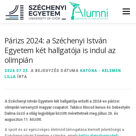
Tovább
a
Menü
tartalomhoz
RÓLUNK
ALUMNI KÖZÖSSÉG
HÍREK
MÉDIA
Párizs 2024: a Széchenyi István
Egyetem két hallgatója is indul az
olimpián
DIPLOMAÁTADÓ
DIPLOMÁN TÚL
2024.07.25.
A BEJEGYZÉS DÁTUMA
KATONA - KELEMEN
LILLA
ÍRTA
SZOLGÁLTATÁSOK
ÉVFOLYAMOK
A Széchenyi István Egyetem két hallgatója erősíti a 2024-es párizsi
olimpián versenyző magyar csapatot. Takács Kincső kenus és Sebestyén
Dalma úszó a világ legjobbjai között mérettetnek meg július 26. és
augusztus 11. között.
A sport és az egészséges életmód támogatása kiemelt jelentőségű a
Széchenyi István Egyetem számára, amely
kettős életpályamodell-