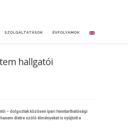
SZOLGÁLTATÁSOK
ÉVFOLYAMOK
etem hallgatói
ói – dolgoztak közösen ipari fenntarthatósági
anem életre szóló élményeket is nyújtott a