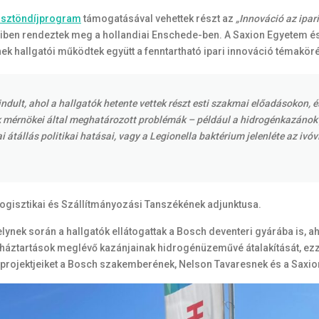
Ösztöndíjprogram
támogatásával vehettek részt az
„Innováció az ipa
ben rendeztek meg a hollandiai Enschede-ben. A Saxion Egyetem é
k hallgatói működtek együtt a fenntartható ipari innováció témakör
dult, ahol a hallgatók hetente vettek részt esti szakmai előadásokon, 
mérnökei által meghatározott problémák – például a hidrogénkazánok j
i átállás politikai hatásai, vagy a Legionella baktérium jelenléte az ivó
Logisztikai és Szállítmányozási Tanszékének adjunktusa.
ynek során a hallgatók ellátogattak a Bosch deventeri gyárába is, aho
i háztartások meglévő kazánjainak hidrogénüzeművé átalakítását, ezz
 projektjeiket a Bosch szakemberének, Nelson Tavaresnek és a Saxio