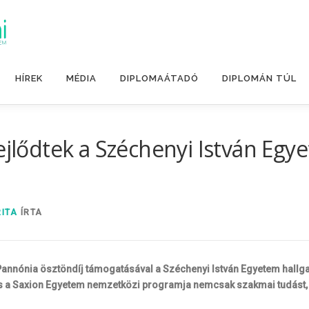
HÍREK
MÉDIA
DIPLOMAÁTADÓ
DIPLOMÁN TÚL
ejlődtek a Széchenyi István Egy
RITA
ÍRTA
annónia ösztöndíj támogatásával a Széchenyi István Egyetem hallgat
s a Saxion Egyetem nemzetközi programja nemcsak szakmai tudást, h