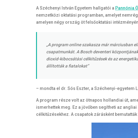
A Széchenyi István Egyetem hallgatói a
Pannónia 
nemzetközi oktatási programban, amelyet nemrégi
amelyen négy ország öt felsőoktatási intézményéne
„A program online szakasza már márciusban elin
csapatmunkát. A Bosch deventeri központjának 
dioxid-kibocsátási célkitűzések és az energetika
állították a fiatalokat”
– mondta el dr. Sós Eszter, a Széchenyi-egyetem 
A program része volt az ötnapos hollandiai út, amel
ismerhettek meg. Ez a jövőben segítheti az anglia
célkitűzésekhez. A csapatok zárásként bemutatták