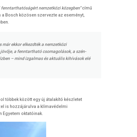
ri fenntarthatóságért nemzetközi közegben”
című
s a Bosch közösen szervezte az eseményt,
ében.
és már ekkor elkezdték a nemzetközi
övője, a fenntartható csomagolások, a szén-
vízben – mind izgalmas és aktuális kihívások elé
l többek között egy új átalakító készletet
el is hozzájárulva a klímavédelmi
n Egyetem oktatóinak.