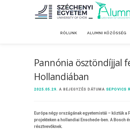
Tovább
a
tartalomhoz
RÓLUNK
ALUMNI KÖZÖSSÉG
Pannónia ösztöndíjjal f
Hollandiában
2025.05.29.
A BEJEGYZÉS DÁTUMA
SEPOVICS 
Európa négy országának egyetemistái – köztük a P
projekteken a hollandiai Enschede-ben. A Bosch é
résztvevőknek.