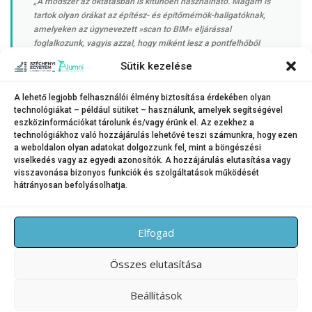
„A módszer az oktatásban is kitűnően használható. Magam is
tartok olyan órákat az építész- és építőmérnök-hallgatóknak,
amelyeken az úgynevezett »scan to BIM« eljárással
foglalkozunk, vagyis azzal, hogy miként lesz a pontfelhőből
épületinformációs modell”
Sütik kezelése
A lehető legjobb felhasználói élmény biztosítása érdekében olyan
– hangsúlyozta a docens. Hozzáfűzte, kutatótársaival éppen egy
technológiákat – például sütiket – használunk, amelyek segítségével
tudományos publikáción dolgoznak, amely részletesen bemutatja a
eszközinformációkat tárolunk és/vagy érünk el. Az ezekhez a
kifejlesztett módszertan működését, és gyakorlati példákkal támasztja
technológiákhoz való hozzájárulás lehetővé teszi számunkra, hogy ezen
alá alkalmazásának hasznosságát.
a weboldalon olyan adatokat dolgozzunk fel, mint a böngészési
viselkedés vagy az egyedi azonosítók. A hozzájárulás elutasítása vagy
visszavonása bizonyos funkciók és szolgáltatások működését
hátrányosan befolyásolhatja.
KATEGÓRIA:
HÍREK
Elfogad
Összes elutasítása
Beállítások
Copyright © 2026 SZE Alumni – Széchenyi István Egyetem
–