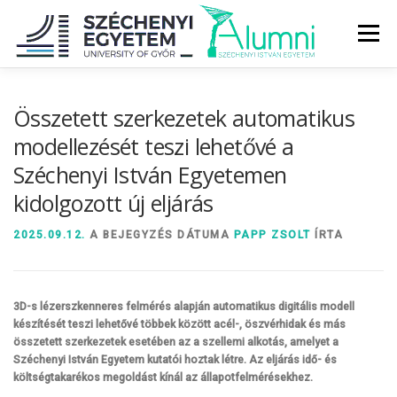
Tovább
a
Menü
tartalomhoz
RÓLUNK
ALUMNI KÖZÖSSÉG
HÍREK
MÉDIA
Összetett szerkezetek automatikus
modellezését teszi lehetővé a
Széchenyi István Egyetemen
DIPLOMAÁTADÓ
DIPLOMÁN TÚL
kidolgozott új eljárás
SZOLGÁLTATÁSOK
ÉVFOLYAMOK
2025.09.12.
A BEJEGYZÉS DÁTUMA
PAPP ZSOLT
ÍRTA
3D-s lézerszkenneres felmérés alapján automatikus digitális modell
készítését teszi lehetővé többek között acél-, öszvérhidak és más
összetett szerkezetek esetében az a szellemi alkotás, amelyet a
Széchenyi István Egyetem kutatói hoztak létre. Az eljárás idő- és
költségtakarékos megoldást kínál az állapotfelmérésekhez.