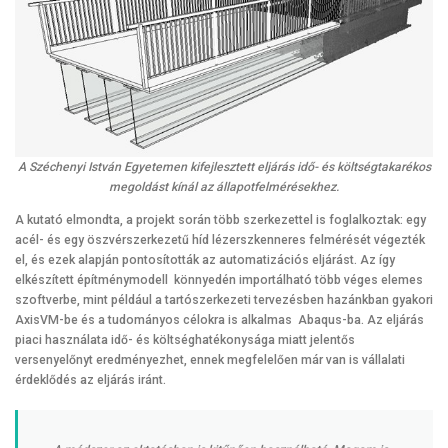
A Széchenyi István Egyetemen kifejlesztett eljárás idő- és költségtakarékos
megoldást kínál az állapotfelmérésekhez.
A kutató elmondta, a projekt során több szerkezettel is foglalkoztak: egy
acél- és egy öszvérszerkezetű híd lézerszkenneres felmérését végezték
el, és ezek alapján pontosították az automatizációs eljárást. Az így
elkészített építménymodell könnyedén importálható több véges elemes
szoftverbe, mint például a tartószerkezeti tervezésben hazánkban gyakori
AxisVM-be és a tudományos célokra is alkalmas Abaqus-ba. Az eljárás
piaci használata idő- és költséghatékonysága miatt jelentős
versenyelőnyt eredményezhet, ennek megfelelően már van is vállalati
érdeklődés az eljárás iránt.