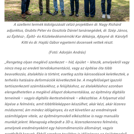
A szellemi termék kidolgozását célzó projektben dr. Nagy Richárd
adjunktus, Grubits Péter és Gosztola Dániel tanársegédek, dr. Szép János,
az Építész-, Építő- és Közlekedésmérnöki Kar dékánja, Ajtayné dr. Károlyfi
Kitti és dr. Hajdú Gábor egyetemi docensek vettek részt.
(Fotó: Adorján András)
„Rengeteg olyan meglévő szerkezet – híd, épület – létezik, amelyekről vagy
nincs meg az eredeti tervdokumentáció, vagy az építése óta több
beavatkozás, átalakítás is történt, esetleg azóta károsodások keletkeztek, a
terhelés hatására deformációk következtek be. A megfelőséget igazoló
tartószerkezeti számításokhoz, a felújításhoz, az átalakításhoz azonban
elengedhetetlen a meglévő állapot dokumentálása, az építmény digitális
terveinek – vagyis digitális ikertestvérének – elkészítése. A folyamat első
lépése a felmérés, amit többféleképpen készülhet, akár kézi, akár lézeres
módszerrel, ám mindez időigényes, és ezt követően az eredmények
számítógépre vitele, az építménymodell elkészítése is nagy manuális
munkát jelent. Manapság elterjedt a 3D-s, lézerszkenneres felmérés,
amelynek eredményeként egy háromdimenziós állományt, vagyis