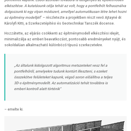
pontfelhőt kapunk. Ebből azonban továbbra is időigényes az épületmodell
elkészítése. A kutatásunk célja tehát az volt, hogy a pontfelhőt felhasználva
dolgozzunk ki egy olyan módszert, amellyel automatikusan létre lehet hozni
az építmény modelljét
” – részletezte a projektben részt vevő Ajtayné dr.
Károlyfi Kitti, a Szerkezetépítési és Geotechnikai Tanszék docense.
Hozzátette, az eljárás csökkenti az építménymodell elkészítési idejét,
minimalizálja az emberi beavatkozást, pontosabb eredményeket nyújt, és
sokoldalúan alkalmazható különböző típusú szerkezetekre.
„Az általunk kidolgozott algoritmus metszeteket vesz fel a
pontfelhőről, amelyekre tudunk kontúrt illeszteni, s ezeket
összekötve felületeket kapunk, végső soron előállítva a teljes
3D-s építménymodellt. Az automatizáció tehát továbbra is
emberi kontroll alatt történik”
– emelte ki.