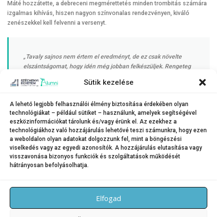
Máté hozzátette, a debreceni megmérettetés minden trombitás számára
izgalmas kihívás, hiszen nagyon színvonalas rendezvényen, kiváló
zenészekkel kell felvenni a versenyt.
„Tavaly sajnos nem értem el eredményt, de ez csak növelte
elszántságomat, hogy idén még jobban felkészüljek. Rengeteg
alázatos munka, kitartás és a tanáraink támogatása kellett a
Sütik kezelése
sikerhez. Nagyon jó érzés volt újra a színpadon állni, és dobogós
helyezést szerezni. Ez újabb motivációt ad, hogy a jövő évi
A lehető legjobb felhasználói élmény biztosítása érdekében olyan
versenyre még intenzívebben készüljek”
technológiákat – például sütiket – használunk, amelyek segítségével
eszközinformációkat tárolunk és/vagy érünk el. Az ezekhez a
technológiákhoz való hozzájárulás lehetővé teszi számunkra, hogy ezen
– zárta.
a weboldalon olyan adatokat dolgozzunk fel, mint a böngészési
viselkedés vagy az egyedi azonosítók. A hozzájárulás elutasítása vagy
visszavonása bizonyos funkciók és szolgáltatások működését
hátrányosan befolyásolhatja.
KATEGÓRIA:
HÍREK
Elfogad