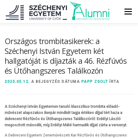
Tovább
a
Menü
tartalomhoz
RÓLUNK
ALUMNI KÖZÖSSÉG
HÍREK
MÉDIA
Országos trombitasikerek: a
Széchenyi István Egyetem két
hallgatóját is díjazták a 46. Rézfúvós
DIPLOMAÁTADÓ
DIPLOMÁN TÚL
és Ütőhangszeres Találkozón
SZOLGÁLTATÁSOK
ÉVFOLYAMOK
2025.05.12.
A BEJEGYZÉS DÁTUMA
PAPP ZSOLT
ÍRTA
A Széchenyi István Egyetemen tanuló klasszikus trombita előadó-
művészet alapszakos ikerpár mindkét tagja értékes díjjal tért haza a
debreceni Rézfúvós és Ütőhangszeres Találkozóról: Erdélyi László
megosztott második, míg Erdélyi Máté harmadik díjjal zárta a versenyt.
A Debreceni Egyetem Zeneművészeti Kar Rézfúvós és Ütőhangszeres