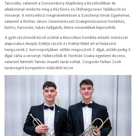
Tanszéke, valamint a Conservatory Alapítvány a közelmúltban 46.
alkalommal rendezte meg a Rézfúvós és Ütőhangszeres Találkozót és
Versenyt. A nemzetközi megmérettetésen a Széchenyi István Egyetemet,
valamint a Richter János Zeneművészeti Szakgimnáziumot trombitás,
kürtös, harsonás, tubás hallgatók, illetve növendékek képviselték.
A győri résztvevők közül ezúttal a klasszikus trombita előadó-művészet
alapszakos ikerpár, Erdélyi László és Erdélyi Máté ért el helyezést
hangszerük 2. korcsoportjában: előbbi megosztott 2. díjjal, utóbbi pedig 3.
díjjal zárta a versenyt. Felkészítőik dr. Hontvári Csaba egyetemi docens,
valamint Németh Tamás óraadó tanár voltak. Zongorán Farkas Zsolt
tanársegéd korrepetitor működött közre.