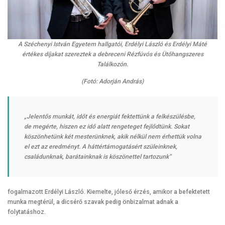
A Széchenyi István Egyetem hallgatói, Erdélyi László és Erdélyi Máté
értékes díjakat szereztek a debreceni Rézfúvós és Ütőhangszeres
Találkozón.
(Fotó: Adorján András)
„Jelentős munkát, időt és energiát fektettünk a felkészülésbe,
de megérte, hiszen ez idő alatt rengeteget fejlődtünk. Sokat
köszönhetünk két mesterünknek, akik nélkül nem érhettük volna
el ezt az eredményt. A háttértámogatásért szüleinknek,
családunknak, barátainknak is köszönettel tartozunk”
fogalmazott Erdélyi László. Kiemelte, jóleső érzés, amikor a befektetett
munka megtérül, a dicsérő szavak pedig önbizalmat adnak a
folytatáshoz.