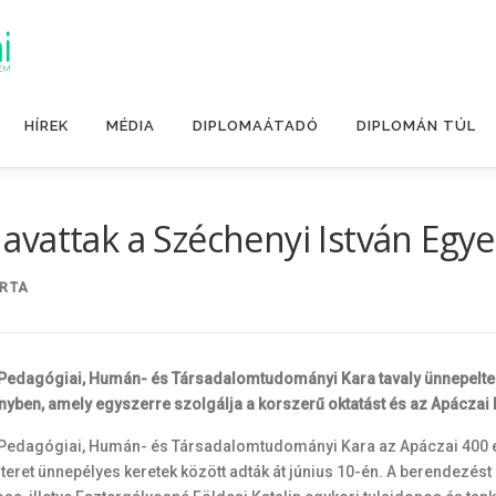
HÍREK
MÉDIA
DIPLOMAÁTADÓ
DIPLOMÁN TÚL
et avattak a Széchenyi István Eg
RTA
Pedagógiai, Humán- és Társadalomtudományi Kara tavaly ünnepelte 
ményben, amely egyszerre szolgálja a korszerű oktatást és az Apácz
Pedagógiai, Humán- és Társadalomtudományi Kara az Apáczai 400 e
tóteret ünnepélyes keretek között adták át június 10-én. A berendezés