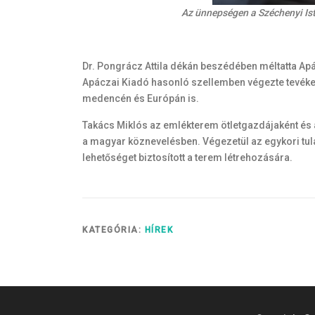
Az ünnepségen a Széchenyi Is
Dr. Pongrácz Attila dékán beszédében méltatta Apác
Apáczai Kiadó hasonló szellemben végezte tevékeny
medencén és Európán is.
Takács Miklós az emlékterem ötletgazdájaként és a
a magyar köznevelésben. Végezetül az egykori tu
lehetőséget biztosított a terem létrehozására.
KATEGÓRIA:
HÍREK