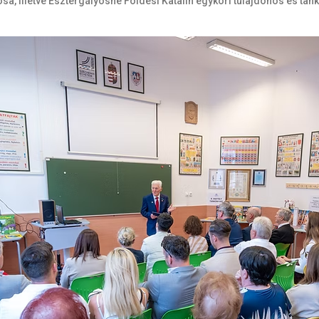
osa, illetve Esztergályosné Földesi Katalin egykori tulajdonos és t