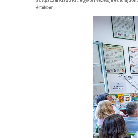
az Apáczai Kiadó Kft. egykori vezetője és tulajdon
értékben.