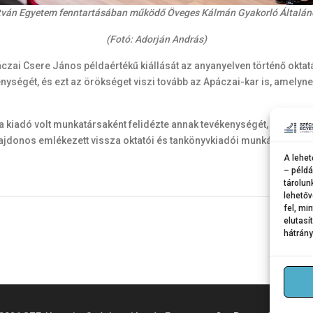
tván Egyetem fenntartásában működő Öveges Kálmán Gyakorló Általános
(Fotó: Adorján András)
zai Csere János példaértékű kiállását az anyanyelven történő oktatás
ségét, és ezt az örökséget viszi tovább az Apáczai-kar is, amelyne
 kiadó volt munkatársaként felidézte annak tevékenységét, elismert
lajdonos emlékezett vissza oktatói és tankönyvkiadói munkásságára
A lehet
– példá
tárolun
lehetőv
fel, mi
elutasí
hátrány