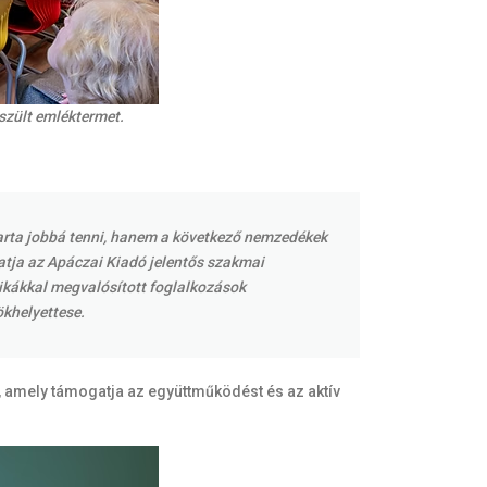
szült emléktermet.
karta jobbá tenni, hanem a következő nemzedékek
utatja az Apáczai Kiadó jelentős szakmai
nikákkal megvalósított foglalkozások
ökhelyettese.
s, amely támogatja az együttműködést és az aktív