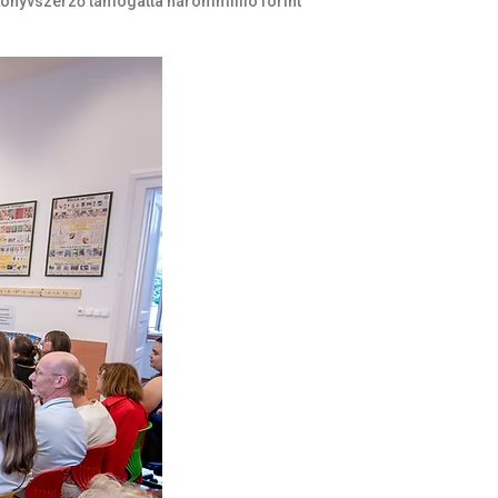
ankönyvszerző támogatta hárommillió forint