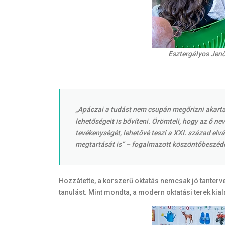
Esztergályos Jenő
„Apáczai a tudást nem csupán megőrizni akarta
lehetőségeit is bővíteni. Örömteli, hogy az ő n
tevékenységét, lehetővé teszi a XXI. század el
megtartását is” – fogalmazott köszöntőbeszédéb
Hozzátette, a korszerű oktatás nemcsak jó tanterve
tanulást. Mint mondta, a modern oktatási terek ki