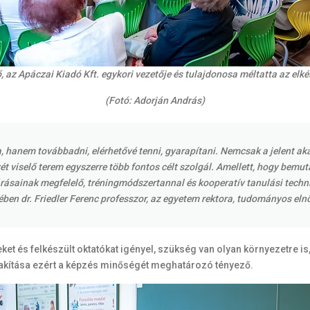
, az Apáczai Kiadó Kft. egykori vezetője és tulajdonosa méltatta az elké
(Fotó: Adorján András)
, hanem továbbadni, elérhetővé tenni, gyarapítani. Nemcsak a jelent a
evét viselő terem egyszerre több fontos célt szolgál. Amellett, hogy bem
várásainak megfelelő, tréningmódszertannal és kooperatív tanulási tech
en dr. Friedler Ferenc professzor, az egyetem rektora, tudományos eln
ket és felkészült oktatókat igényel, szükség van olyan környezetre i
alakítása ezért a képzés minőségét meghatározó tényező.