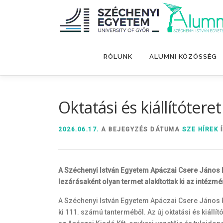
Tovább
a
tartalomhoz
RÓLUNK
ALUMNI KÖZÖSSÉG
Oktatási és kiállítóter
2026.06.17.
A BEJEGYZÉS DÁTUMA
SZE HÍREK
Í
A Széchenyi István Egyetem Apáczai Csere János 
lezárásaként olyan termet alakítottak ki az intéz
A Széchenyi István Egyetem Apáczai Csere János 
ki 111. számú tanterméből. Az új oktatási és kiállí