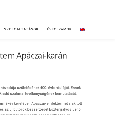
SZOLGÁLTATÁSOK
ÉVFOLYAMOK
yetem Apáczai-karán
névadója születésének 400. évfordulóját. Ennek
ai Kiadó szakmai tevékenységének bemutatását.
mlékév keretében Apáczai-emléktermet alakított
t és az új bútorok beszerzését Esztergályos Jenő,