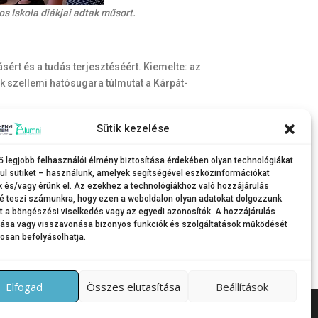
 Iskola diákjai adtak műsort.
ért és a tudás terjesztéséért. Kiemelte: az
k szellemi hatósugara túlmutat a Kárpát-
ségét, valamint Esztergályos Jenő szerepvállalását
Sütik kezelése
, és köszönetet mondott az intézménynek, amely
ő legjobb felhasználói élmény biztosítása érdekében olyan technológiákat
ul sütiket – használunk, amelyek segítségével eszközinformációkat
k és/vagy érünk el. Az ezekhez a technológiákhoz való hozzájárulás
é teszi számunkra, hogy ezen a weboldalon olyan adatokat dolgozzunk
nt a böngészési viselkedés vagy az egyedi azonosítók. A hozzájárulás
tása vagy visszavonása bizonyos funkciók és szolgáltatások működését
osan befolyásolhatja.
Elfogad
Összes elutasítása
Beállítások