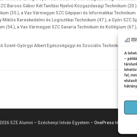
 SZC Baross Gábor Két Tanítási Nyelvű Közgazdasági Technikum (20.),
kum (35.), a Vas Vármegyei SZC Gépipari és Informatikai Technikum (4
y Miklós Kereskedelmi és Logisztikai Technikum (47.), a Győri SZC Sp
m (54.), a Vas Vármegyei SZC Savaria Technikum és Kollégium (67.),
 Szent-Györgyi Albert Egészségügyi és Szociális Technikum és Szak
A lehet
– példá
tárolun
lehetőv
fel, mi
elutasí
hátrány
2026 SZE Alumni – Széchenyi István Egyetem
–
OnePress
téma Fame