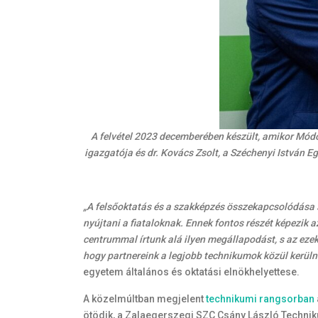
A felvétel 2023 decemberében készült, amikor Módo
igazgatója és dr. Kovács Zsolt, a Széchenyi István 
„A felsőoktatás és a szakképzés összekapcsolódása st
nyújtani a fiataloknak. Ennek fontos részét képezik
centrummal írtunk alá ilyen megállapodást, s az ezek
hogy partnereink a legjobb technikumok közül kerüln
egyetem általános és oktatási elnökhelyettese.
A közelmúltban megjelent
technikumi rangsorban
ötödik, a Zalaegerszegi SZC Csány László Techniku