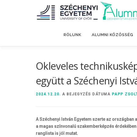
Tovább
a
tartalomhoz
RÓLUNK
ALUMNI KÖZÖSSÉG
Okleveles technikuské
együtt a Széchenyi Ist
2024.12.20.
A BEJEGYZÉS DÁTUMA
PAPP ZSOL
A Széchenyi István Egyetem szerte az országban a
a magas színvonalú szakemberképzés érdekében ki
ranglista is jól mutat.