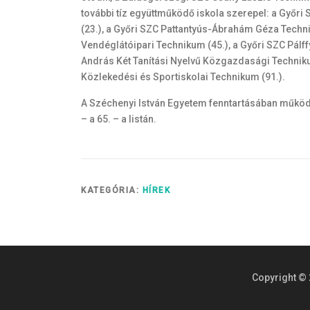
további tíz együttműködő iskola szerepel: a Győri
(23.), a Győri SZC Pattantyús-Ábrahám Géza Techni
Vendéglátóipari Technikum (45.), a Győri SZC Pálff
András Két Tanítási Nyelvű Közgazdasági Techniku
Közlekedési és Sportiskolai Technikum (91.).
A Széchenyi István Egyetem fenntartásában működő
– a 65. – a listán.
KATEGÓRIA:
HÍREK
Copyright © 