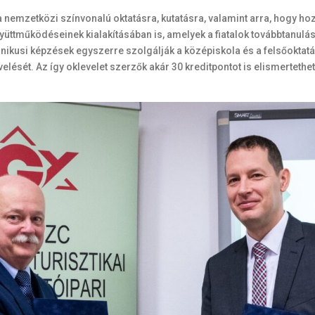
a nemzetközi színvonalú oktatásra, kutatásra, valamint arra, hogy 
ttműködéseinek kialakításában is, amelyek a fiatalok továbbtanulását
chnikusi képzések egyszerre szolgálják a középiskola és a felsőoktat
ését. Az így oklevelet szerzők akár 30 kreditpontot is elismerteth