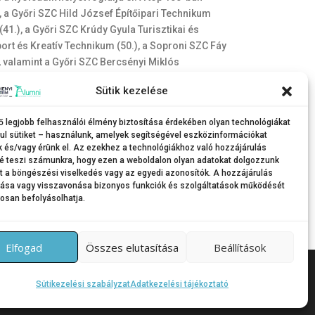
 a Győri SZC Hild József Építőipari Technikum
1.), a Győri SZC Krúdy Gyula Turisztikai és
ort és Kreatív Technikum (50.), a Soproni SZC Fáy
 valamint a Győri SZC Bercsényi Miklós
Sütik kezelése
képző Iskola ugyancsak előkelő helyen található
ő legjobb felhasználói élmény biztosítása érdekében olyan technológiákat
ul sütiket – használunk, amelyek segítségével eszközinformációkat
k és/vagy érünk el. Az ezekhez a technológiákhoz való hozzájárulás
é teszi számunkra, hogy ezen a weboldalon olyan adatokat dolgozzunk
nt a böngészési viselkedés vagy az egyedi azonosítók. A hozzájárulás
tása vagy visszavonása bizonyos funkciók és szolgáltatások működését
osan befolyásolhatja.
Elfogad
Összes elutasítása
Beállítások
Themes által
Sütikezelési szabályzat
Adatkezelési tájékoztató