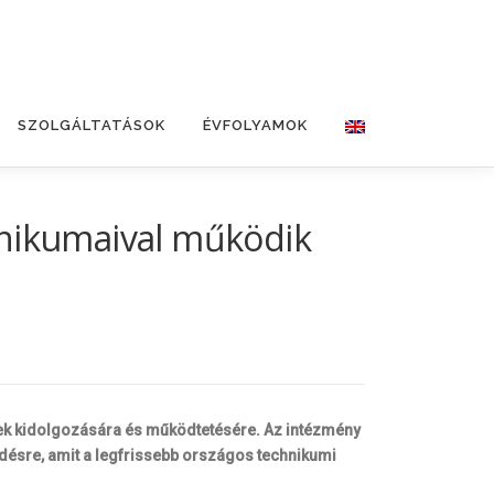
SZOLGÁLTATÁSOK
ÉVFOLYAMOK
hnikumaival működik
sek kidolgozására és működtetésére. Az intézmény
ésre, amit a legfrissebb országos technikumi