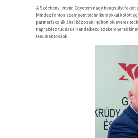
A Széchenyi István Egyetem nagy hangsúlyt fektet 
Mindez fontos szempont technikumokkal kötött együ
partneriskolák által közösen indított okleveles te
naprakész tudással rendelkező szakemberek kinevel
tanulnak tovább.