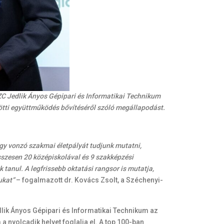
ZC Jedlik Ányos Gépipari és Informatikai Technikum
zötti együttműködés bővítéséről szóló megállapodást.
ogy vonzó szakmai életpályát tudjunk mutatni,
sszesen 20 középiskolával és 9 szakképzési
tanul. A legfrissebb oktatási rangsor is mutatja,
ukat”
– fogalmazott dr. Kovács Zsolt, a Széchenyi-
dlik Ányos Gépipari és Informatikai Technikum az
nyolcadik helyet foglalja el. A top 100-ban