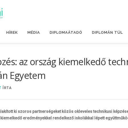
HÍREK
MÉDIA
DIPLOMAÁTADÓ
DIPLOMÁN TÚL
pzés: az ország kiemelkedő tec
ván Egyetem
T
ÍRTA
lakított ki szoros partnerségeket közös okleveles technikusi képzé
emelkedő eredményekkel rendelkező iskolákkal lépett együttműköd