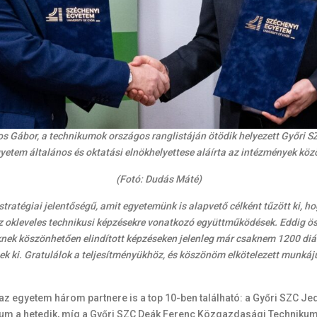
s Gábor, a technikumok országos ranglistáján ötödik helyezett Győri S
Egyetem általános és oktatási elnökhelyettese aláírta az intézmények kö
(Fotó: Dudás Máté)
ratégiai jelentőségű, amit egyetemünk is alapvető célként tűzött ki, h
 az okleveles technikusi képzésekre vonatkozó együttműködések. Eddig ö
nek köszönhetően elindított képzéseken jelenleg már csaknem 1200 diák 
ek ki. Gratulálok a teljesítményükhöz, és köszönöm elkötelezett munkáj
az egyetem három partnere is a top 10-ben található: a Győri SZC Je
m a hetedik, míg a Győri SZC Deák Ferenc Közgazdasági Technikum a 