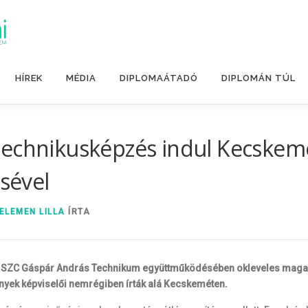
HÍREK
MÉDIA
DIPLOMAÁTADÓ
DIPLOMÁN TÚL
technikusképzés indul Kecskemé
sével
ELEMEN LILLA
ÍRTA
ti SZC Gáspár András Technikum együttműködésében okleveles magas
nyek képviselői nemrégiben írták alá Kecskeméten.