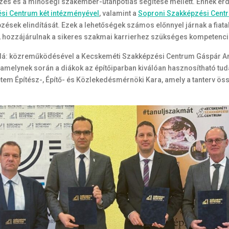
pzés és a minőségi szakember-utánpótlás segítése mellett. Ennek ér
si Centrum két intézményével
, valamint a
Soproni Szakképzési Centr
sek elindítását. Ezek a lehetőségek számos előnnyel járnak a fiatal
ot, hozzájárulnak a sikeres szakmai karrierhez szükséges kompetenci
alá: közreműködésével a Kecskeméti Szakképzési Centrum Gáspár An
 amelynek során a diákok az építőiparban kiválóan hasznosítható tud
tem Építész-, Építő- és Közlekedésmérnöki Kara, amely a tanterv össz