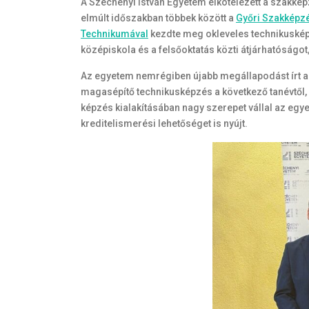
A Széchenyi István Egyetem elkötelezett a szakké
elmúlt időszakban többek között a
Győri Szakképzé
Technikumával
kezdte meg okleveles technikusképzé
középiskola és a felsőoktatás közti átjárhatóság
Az egyetem nemrégiben újabb megállapodást írt 
magasépítő technikusképzés a következő tanévtől,
képzés kialakításában nagy szerepet vállal az egye
kreditelismerési lehetőséget is nyújt.