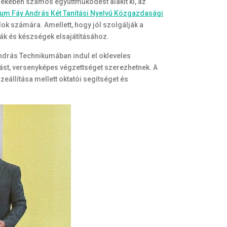
dekében számos együttműködést alakít ki, az
um Fáy András Két Tanítási Nyelvű Közgazdasági
ok számára. Amellett, hogy jól szolgálják a
ák és készségek elsajátításához.
drás Technikumában indul el okleveles
ást, versenyképes végzettséget szerezhetnek. A
eállítása mellett oktatói segítséget és