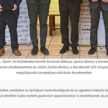
z-, Építő- és Közlekedésmérnöki Karának dékánja, Ignácz Bence, a Kecsk
ktatási elnökhelyettese és Jóljárt Zoltán Balázs, a Kecskeméti SZC Gás
megállapodás ünnepélyes aláírásán Kecskeméten.
te, amelyben az építőipari technikusképzés és az egyetemi képzés össz
sz elméleti tudás mellett gyakorlati tapasztalattal is rendelkeznek, ez