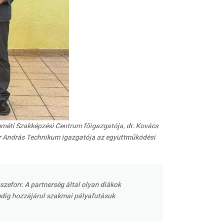
eméti Szakképzési Centrum főigazgatója, dr. Kovács
pár András Technikum igazgatója az együttműködési
eforr. A partnerség által olyan diákok
 pedig hozzájárul szakmai pályafutásuk