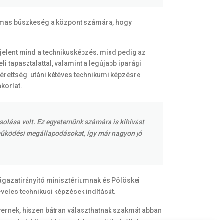
almas büszkeség a központ számára, hogy
 jelent mind a technikusképzés, mind pedig az
 tapasztalattal, valamint a legújabb iparági
 érettségi utáni kétéves technikumi képzésre
korlat.
csolása volt. Ez egyetemünk számára is kihívást
tműködési megállapodásokat, így már nagyon jó
 ágazatirányító minisztériumnak és Pölöskei
veles technikusi képzések indítását.
ernek, hiszen bátran választhatnak szakmát abban