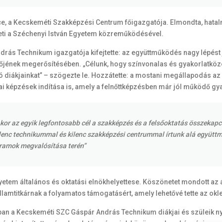
ce, a Kecskeméti Szakképzési Centrum főigazgatója. Elmondta, hat
eti a Széchenyi István Egyetem közreműködésével.
drás Technikum igazgatója kifejtette: az együttműködés nagy lépést
jének megerősítésében. „Célunk, hogy színvonalas és gyakorlatközeli
lló diákjainkat” – szögezte le. Hozzátette: a mostani megállapodás az
ai képzések indítása is, amely a felnőttképzésben már jól működő gya
akor az egyik legfontosabb cél a szakképzés és a felsőoktatás összekap
kilenc technikummal és kilenc szakképzési centrummal írtunk alá együt
gramok megvalósítása terén”
Egyetem általános és oktatási elnökhelyettese. Köszönetet mondott az
lamtitkárnak a folyamatos támogatásért, amely lehetővé tette az okle
an a Kecskeméti SZC Gáspár András Technikum diákjai és szüleik ny