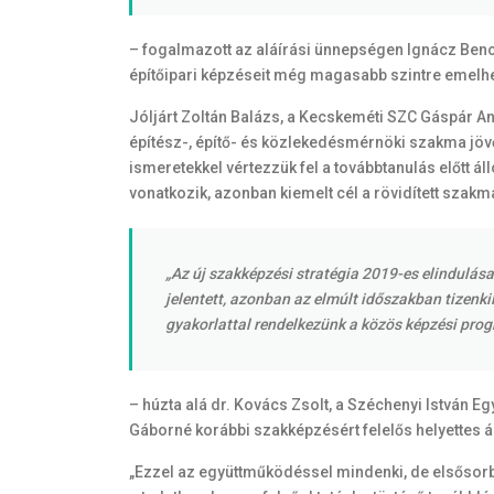
– fogalmazott az aláírási ünnepségen Ignácz Ben
építőipari képzéseit még magasabb szintre emelh
Jóljárt Zoltán Balázs, a Kecskeméti SZC Gáspár An
építész-, építő- és közlekedésmérnöki szakma jövő
ismeretekkel vértezzük fel a továbbtanulás előtt á
vonatkozik, azonban kiemelt cél a rövidített szakm
„Az új szakképzési stratégia 2019-es elindulás
jelentett, azonban az elmúlt időszakban tizen
gyakorlattal rendelkezünk a közös képzési pro
– húzta alá dr. Kovács Zsolt, a Széchenyi István 
Gáborné korábbi szakképzésért felelős helyettes ál
„Ezzel az együttműködéssel mindenki, de elsősorb