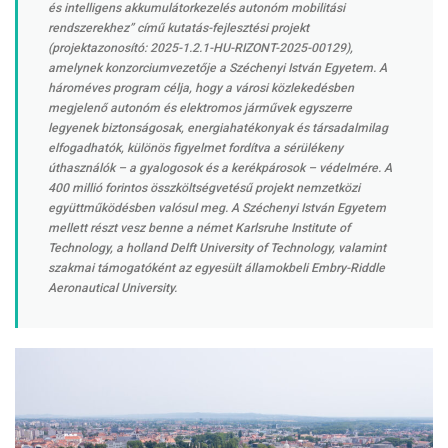
és intelligens akkumulátorkezelés autonóm mobilitási
rendszerekhez” című kutatás-fejlesztési projekt
(projektazonosító: 2025-1.2.1-HU-RIZONT-2025-00129),
amelynek konzorciumvezetője a Széchenyi István Egyetem. A
hároméves program célja, hogy a városi közlekedésben
megjelenő autonóm és elektromos járművek egyszerre
legyenek biztonságosak, energiahatékonyak és társadalmilag
elfogadhatók, különös figyelmet fordítva a sérülékeny
úthasználók – a gyalogosok és a kerékpárosok – védelmére. A
400 millió forintos összköltségvetésű projekt nemzetközi
együttműködésben valósul meg. A Széchenyi István Egyetem
mellett részt vesz benne a német Karlsruhe Institute of
Technology, a holland Delft University of Technology, valamint
szakmai támogatóként az egyesült államokbeli Embry-Riddle
Aeronautical University.