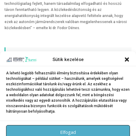
technológiailag fejlett, hanem társadalmilag elfogadható és hosszú
távon fenntartható legyen. A közlekedésbiztonság és az
energiahatékonyság integrált kezelése alapvető feltétele annak, hogy
ezek az autonóm járműrendszerek valóban megjelenhessenek a városi
közlekedésben” – emelte ki dr. Fodor Dénes.
Sütik kezelése
A projekt megvalósításával a Széchenyi István Egyetem tovább
erősíti nemzetközi kutatási pozícióját az autonóm rendszerek,
az elektromobilitás és a mesterséges intelligencia alkalmazása
A lehető legjobb felhasználói élmény biztosítása érdekében olyan
területén, miközben hozzájárul a biztonságosabb, tisztább és
technológiákat – például sütiket – használunk, amelyek segítségével
fenntarthatóbb közlekedési megoldások kialakításához.
eszközinformációkat tárolunk és/vagy érünk el. Az ezekhez a
technológiákhoz való hozzájárulás lehetővé teszi számunkra, hogy ezen
a weboldalon olyan adatokat dolgozzunk fel, mint a böngészési
viselkedés vagy az egyedi azonosítók. A hozzájárulás elutasítása vagy
visszavonása bizonyos funkciók és szolgáltatások működését
hátrányosan befolyásolhatja.
KATEGÓRIA:
HÍREK
Elfogad