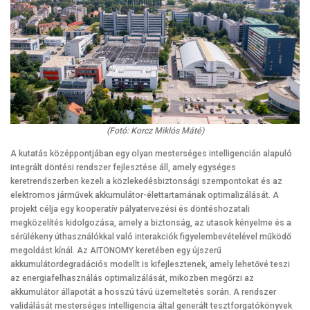
(Fotó: Korcz Miklós Máté)
A kutatás középpontjában egy olyan mesterséges intelligencián alapuló
integrált döntési rendszer fejlesztése áll, amely egységes
keretrendszerben kezeli a közlekedésbiztonsági szempontokat és az
elektromos járművek akkumulátor-élettartamának optimalizálását. A
projekt célja egy kooperatív pályatervezési és döntéshozatali
megközelítés kidolgozása, amely a biztonság, az utasok kényelme és a
sérülékeny úthasználókkal való interakciók figyelembevételével működő
megoldást kínál. Az AITONOMY keretében egy újszerű
akkumulátordegradációs modellt is kifejlesztenek, amely lehetővé teszi
az energiafelhasználás optimalizálását, miközben megőrzi az
akkumulátor állapotát a hosszú távú üzemeltetés során. A rendszer
validálását mesterséges intelligencia által generált tesztforgatókönyvek