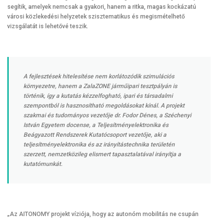
segítik, amelyek nemcsak a gyakori, hanem a ritka, magas kockázatú
városi közlekedési helyzetek szisztematikus és megismételhető
vizsgálatát is lehetővé teszik.
A fejlesztések hitelesítése nem korlátozódik szimulációs
környezetre, hanem a ZalaZONE járműipari tesztpályán is
történik, így a kutatás kézzelfogható, ipari és társadalmi
szempontból is hasznosítható megoldásokat kínál. A projekt
szakmai és tudományos vezetője dr. Fodor Dénes, a Széchenyi
István Egyetem docense, a Teljesítményelektronika és
Beágyazott Rendszerek Kutatócsoport vezetője, aki a
teljesítményelektronika és az irányítástechnika területén
szerzett, nemzetközileg elismert tapasztalatával irányítja a
kutatómunkát.
„Az AITONOMY projekt víziója, hogy az autonóm mobilitás ne csupán