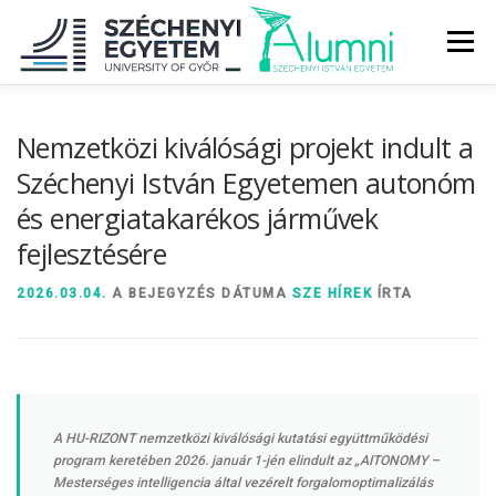
Tovább
a
Menü
tartalomhoz
RÓLUNK
ALUMNI KÖZÖSSÉG
HÍREK
MÉDIA
Nemzetközi kiválósági projekt indult a
Széchenyi István Egyetemen autonóm
és energiatakarékos járművek
DIPLOMAÁTADÓ
DIPLOMÁN TÚL
fejlesztésére
SZOLGÁLTATÁSOK
ÉVFOLYAMOK
2026.03.04.
A BEJEGYZÉS DÁTUMA
SZE HÍREK
ÍRTA
A HU-RIZONT nemzetközi kiválósági kutatási együttműködési
program keretében 2026. január 1-jén elindult az „AITONOMY –
Mesterséges intelligencia által vezérelt forgalomoptimalizálás