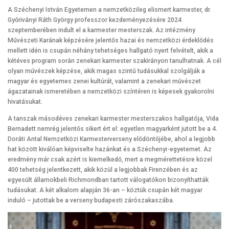
A Széchenyi István Egyetemen a nemzetközileg elismert karmester, dr.
Győriványi Ráth György professzor kezdeményezésére 2024
szeptemberében indult el a karmester mesterszak. Az intézmény
Művészeti Karának képzésére jelentős hazai és nemzetközi érdeklődés
mellett idén is csupán néhány tehetséges hallgató nyert felvételt, akik a
kétéves program során zenekari karmester szakirányon tanulhatnak. A cél
olyan művészek képzése, akik magas szintű tudásukkal szolgálják a
magyar és egyetemes zenei kultúrát, valamint a zenekari művészet
ágazatainak ismeretében a nemzetközi színtéren is képesek gyakorolni
hivatásukat.
A tanszak másodéves zenekari karmester mesterszakos hallgatója, Vida
Bernadett nemrég jelentős sikert ért el: egyetlen magyarként jutott be a 4.
Doráti Antal Nemzetközi Karmesterverseny elődöntőjébe, ahol a legjobb
hat között kiválóan képviselte hazánkat és a Széchenyi-egyetemet. Az
eredmény már csak azért is kiemelkedő, mert a megmérettetésre közel
400 tehetség jelentkezett, akik közül a legjobbak Firenzében és az
egyesült államokbeli Richmondban tartott válogatókon bizonyíthatták
tudásukat. A két alkalom alapján 36-an – köztük csupán két magyar
induló – jutottak be a verseny budapesti zárószakaszába.