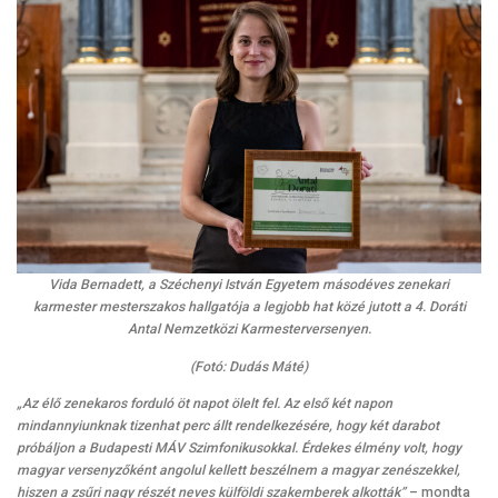
Vida Bernadett, a Széchenyi István Egyetem másodéves zenekari
karmester mesterszakos hallgatója a legjobb hat közé jutott a 4. Doráti
Antal Nemzetközi Karmesterversenyen.
(Fotó: Dudás Máté)
„Az élő zenekaros forduló öt napot ölelt fel. Az első két napon
mindannyiunknak tizenhat perc állt rendelkezésére, hogy két darabot
próbáljon a Budapesti MÁV Szimfonikusokkal. Érdekes élmény volt, hogy
magyar versenyzőként angolul kellett beszélnem a magyar zenészekkel,
hiszen a zsűri nagy részét neves külföldi szakemberek alkották”
– mondta