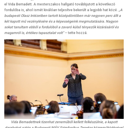
el Vida Bernadett. A mesterszakos hallgató továbbjutott a következő
fordulóba is, ahol ismét kiválóan teljesítve bekerült a legjobb hat közé.
„A
budapesti Olasz Intézetben tartott középdöntőben már negyven perc állt a
két kapott mű vezénylésére és a képességeink megmutatására. Nagyon
sokat tanultam ebből a fordulóból a zavaró külső tényezők kizárásáról és
magamról is, értékes tapasztalat volt”
– tette hozzá.
Vida Bernadettnek tizenhat zeneműből kellett felkészülnie, a kapott
darabokat aztán a Budapesti MÁV Szimfonikus Zenekar közreműködésével