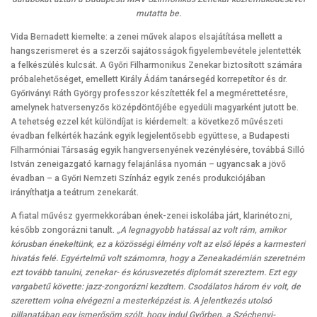
mutatta be.
Vida Bernadett kiemelte: a zenei művek alapos elsajátítása mellett a
hangszerismeret és a szerzői sajátosságok figyelembevétele jelentették
a felkészülés kulcsát. A Győri Filharmonikus Zenekar biztosított számára
próbalehetőséget, emellett Király Ádám tanársegéd korrepetítor és dr.
Győriványi Ráth György professzor készítették fel a megmérettetésre,
amelynek hatversenyzős középdöntőjébe egyedüli magyarként jutott be.
A tehetség ezzel két különdíjat is kiérdemelt: a következő művészeti
évadban felkérték hazánk egyik legjelentősebb együttese, a Budapesti
Filharmóniai Társaság egyik hangversenyének vezénylésére, továbbá Silló
István zeneigazgató karnagy felajánlása nyomán – ugyancsak a jövő
évadban – a Győri Nemzeti Színház egyik zenés produkciójában
irányíthatja a teátrum zenekarát.
A fiatal művész gyermekkorában ének-zenei iskolába járt, klarinétozni,
később zongorázni tanult.
„A legnagyobb hatással az volt rám, amikor
kórusban énekeltünk, ez a közösségi élmény volt az első lépés a karmesteri
hivatás felé. Egyértelmű volt számomra, hogy a Zeneakadémián szeretném
ezt tovább tanulni, zenekar- és kórusvezetés diplomát szereztem. Ezt egy
vargabetű követte: jazz-zongorázni kezdtem. Csodálatos három év volt, de
szerettem volna elvégezni a mesterképzést is. A jelentkezés utolsó
pillanatában egy ismerősöm szólt, hogy indul Győrben, a Széchenyi-