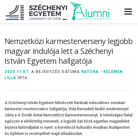
Tovább
a
Menü
tartalomhoz
RÓLUNK
ALUMNI KÖZÖSSÉG
HÍREK
MÉDIA
Nemzetközi karmesterverseny legjobb
magyar indulója lett a Széchenyi
István Egyetem hallgatója
DIPLOMAÁTADÓ
DIPLOMÁN TÚL
2025.11.07.
A BEJEGYZÉS DÁTUMA
KATONA - KELEMEN
LILLA
ÍRTA
SZOLGÁLTATÁSOK
ÉVFOLYAMOK
A Széchenyi István Egyetem Művészeti Karának másodéves zenekari
karmester mesterszakos hallgatója, Vida Bernadett kiváló eredménnyel
zárta a 4. Doráti Antal Nemzetközi Karmesterversenyt. A tehetséges fiatal
egészen a elődöntőig menetelt, a legjobb hat közé egyetlen magyarként
bejutva különdíjakat is nyert: a következő kulturális évadban Budapesten
és Győrben is vezényelhet majd előadásokat.