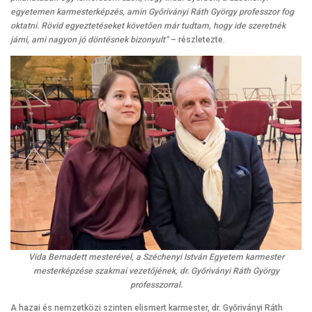
egyetemen karmesterképzés, amin Győriványi Ráth György professzor fog
oktatni. Rövid egyeztetéseket követően már tudtam, hogy ide szeretnék
járni, ami nagyon jó döntésnek bizonyult”
– részletezte.
Vida Bernadett mesterével, a Széchenyi István Egyetem karmester
mesterképzése szakmai vezetőjének, dr. Győriványi Ráth György
professzorral.
A hazai és nemzetközi szinten elismert karmester, dr. Győriványi Ráth