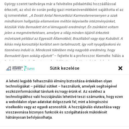
György szerint tanítványa már a felvételire példaértékű hozzáállással
érkezett, az első év során pedig igazi mintanövendékként sajátította el az
új ismereteket.
„A Doráti Antal Nemzetközi Karmesterversenyen a szak
mindhárom hallgatója elismerésre méltón képviselte intézményünket,
közülük Vida Bernadett ért el kimagasló eredményt. Én zsűriként voltam
jelen a megmérettetésen, amelyre a világ minden tájáról érkeztek
művészek például az Egyesült Államokból, Brazíliából vagy épp Kubából. A
kiírás még korosztályi korlátot sem tartalmazott, így volt nyugdíjaskorú és
tizenéves induló is. Mindezek tükrében még nagyobb eredmény, hogy
Bernadett ilyen sokáig eljutott”
– fejtette ki a professzor. Kiemelte: hálás a
Széchenyi István Egyetemnek – különösen dr. Hontvári Csabának, a
Művészeti Kar dékánjának, a szak kezdeményezőjének –, amiért hitt a
Sütik kezelése
képzés erejében, hiszen a mostani siker a tanszak nemzetközi
elismertségéhez is nagymértékben hozzájárul. Elárulta: a
A lehető legjobb felhasználói élmény biztosítása érdekében olyan
karmesterképzés értékét tovább növeli, hogy egyik hallgatójának,
technológiákat – például sütiket – használunk, amelyek segítségével
Boldoghy-Kummert Péternek a Magyar Állami Operaház játssza majd el
eszközinformációkat tárolunk és/vagy érünk el. Az ezekhez a
diplomaversenyét, Pánczél Tamás hallgató diplomájában pedig a neves
technológiákhoz való hozzájárulás lehetővé teszi számunkra, hogy ezen
a weboldalon olyan adatokat dolgozzunk fel, mint a böngészési
Budafoki Dohnányi Zenekar működik közre.
viselkedés vagy az egyedi azonosítók. A hozzájárulás elutasítása vagy
visszavonása bizonyos funkciók és szolgáltatások működését
hátrányosan befolyásolhatja.