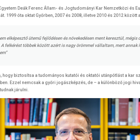
ván Egyetem Deák Ferenc Állam- és Jogtudományi Kar Nemzetközi és E
. 1999 óta oktat Győrben, 2007 és 2008, illetve 2010 és 2012 között
etem elképesztő ütemű fejlődésen és növekedésen ment keresztül, mégis o
A felkérést többek között azért is nagy örömmel vállaltam, mert annak i
tem”
a, hogy biztosítsa a tudományos kutatói és oktatói utánpótlást a kar
. Ezzel nemcsak a győri jogászképzés, de – a különböző jogi hivat
udnak járulni.