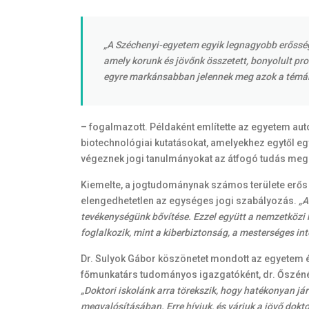
„A Széchenyi-egyetem egyik legnagyobb erőssége
amely korunk és jövőnk összetett, bonyolult pr
egyre markánsabban jelennek meg azok a témák,
– fogalmazott. Példaként említette az egyetem aut
biotechnológiai kutatásokat, amelyekhez egytől e
végeznek jogi tanulmányokat az átfogó tudás me
Kiemelte, a jogtudománynak számos területe erős 
elengedhetetlen az egységes jogi szabályozás.
„A
tevékenységünk bővítése. Ezzel együtt a nemzetközi h
foglalkozik, mint a kiberbiztonság, a mesterséges in
Dr. Sulyok Gábor köszönetet mondott az egyetem é
főmunkatárs tudományos igazgatóként, dr. Őszéné 
„Doktori iskolánk arra törekszik, hogy hatékonyan j
megvalósításában. Erre hívjuk, és várjuk a jövő dokt