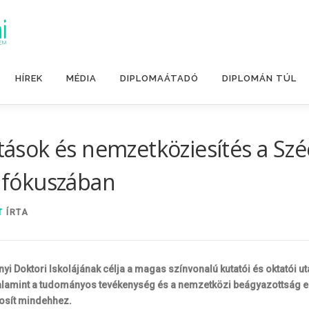
HÍREK
MÉDIA
DIPLOMAÁTADÓ
DIPLOMÁN TÚL
atások és nemzetköziesítés a Sz
k fókuszában
T
ÍRTA
 Doktori Iskolájának célja a magas színvonalú kutatói és oktatói ut
lamint a tudományos tevékenység és a nemzetközi beágyazottság erő
tosít mindehhez.