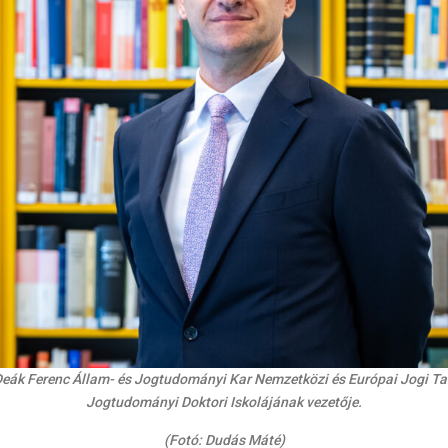
 Deák Ferenc Állam- és Jogtudományi Kar Nemzetközi és Európai Jogi Ta
Jogtudományi Doktori Iskolájának vezetője.
(Fotó: Dudás Máté)