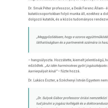
Dr. Smuk Péter professzor, a Deák Ferenc Állam- 
kutatócsoportokban folyó munka áll, ezekhez a dok
dolgozó kutatók, és a közös tudományos rendezvé
„Meggyőződésem, hogy e szoros együttműködés és 
láthatóságban és a partnereink számára is ha
– hangsúlyozta. Hozzátette, kiemelt jelentőségű,
edződtek.
„Az idén harmincéves győri jogászképzés 
karrierpályát kínál”
– fűzte hozzá.
Dr. Lukács Eszter, a Széchenyi István Egyetem nemz
„Dr. Sulyok Gábor professzor óriási nemzetközi
tud járulni a jogász kollégák és a doktorandusz