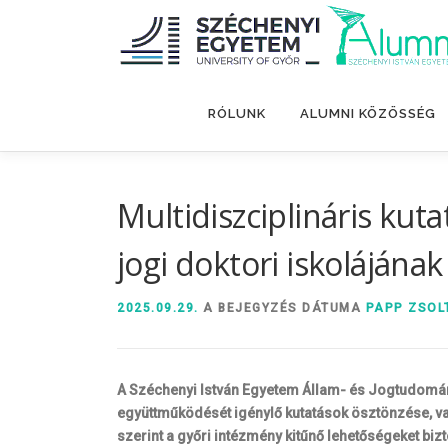
Tovább
a
tartalomhoz
RÓLUNK
ALUMNI KÖZÖSSÉG
Multidiszciplináris kut
jogi doktori iskolájána
2025.09.29.
A BEJEGYZÉS DÁTUMA
PAPP ZSOL
A Széchenyi István Egyetem Állam- és Jogtudományi
együttműködését igénylő kutatások ösztönzése, va
szerint a győri intézmény kitűnő lehetőségeket biz