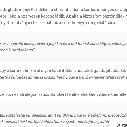
és Jogtudományi Kar dékánja elmondta: bár a kar tudományos straté
tori iskola szervesen kapcsolódik. Az általa biztosított ösztöndíjak
nyek, kiadványok teret kínálnak az eredmények megvitatására.
inspiráló közeg révén a jogi kar és a doktori iskola eddigi eredményeir
sznos kutatásokban”
 hogy a kar oktatói körét olyan fiatal doktoranduszok gazdagítsák, 
tartós fejlődése annak is köszönhető, hogy a helyben nevelt tehetség
etközi és stratégiai kapcsolatokért felelős elnökhelyettese kiemelte
 tapasztalattal rendelkezik, amit rendkívül nagyra értékelünk. Meggyőző
ok nemzetközi kutatási hálózatban végzett munkájához, különösen az inte