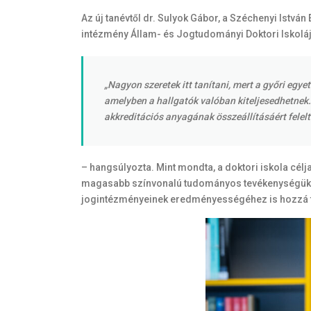
Az új tanévtől dr. Sulyok Gábor, a Széchenyi Ist
intézmény Állam- és Jogtudományi Doktori Iskoláját
„Nagyon szeretek itt tanítani, mert a győri egy
amelyben a hallgatók valóban kiteljesedhetnek. 
akkreditációs anyagának összeállításáért felel
– hangsúlyozta. Mint mondta, a doktori iskola célj
magasabb színvonalú tudományos tevékenységükben
jogintézményeinek eredményességéhez is hozzá t