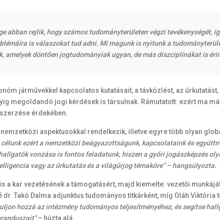
 abban rejlik, hogy számos tudományterületen végzi tevékenységét, így 
oblémáira is válaszokat tud adni. Mi magunk is nyitunk a tudományterül
 amelyek döntően jogtudományiak ugyan, de más diszciplínákat is éri
onóm járművekkel kapcsolatos kutatásait, a távközlést, az űrkutatást
gyig megoldandó jogi kérdések is társulnak. Rámutatott: ezért ma má
gszerzése érdekében.
nemzetközi aspektusokkal rendelkezik, illetve egyre több olyan glo
 célunk ezért a nemzetközi beágyazottságunk, kapcsolataink és együttm
allgatók vonzása is fontos feladatunk, hiszen a győri jogászképzés olya
telligencia vagy az űrkutatás és a világűrjog témaköre” – hangsúlyozta.
s a kar vezetésének a támogatásért, majd kiemelte: vezetői munkáját
dr. Takó Dalma adjunktus tudományos titkárként, míg Oláh Viktória
áruljon hozzá az intézmény tudományos teljesítményéhez, és segítse hal
oranduszait”
– húzta alá.