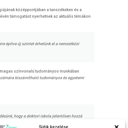
giájának középpontjában a tanszékeken és a
 révén támogatást nyerhetnek az aktuális témákon
e építve új szintet érhetünk el a nemzetközi
akik magas színvonalú tudományos munkában
ek számára kiszámítható tudományos és egyetemi
:
désünk, hogy a doktori iskola jelentősen hozzá
rdiszciplináris területeken. Ez a globális
Sütik kezelése