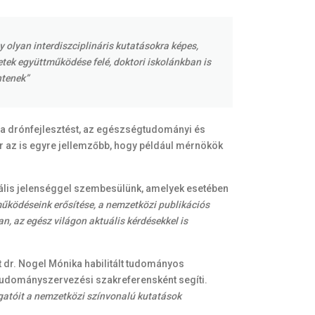
olyan interdiszciplináris kutatásokra képes,
etek együttműködése felé, doktori iskolánkban is
ntenek”
, a drónfejlesztést, az egészségtudományi és
r az is egyre jellemzőbb, hogy például mérnökök
bális jelenséggel szembesülünk, amelyek esetében
űködéseink erősítése, a nemzetközi publikációs
n, az egész világon aktuális kérdésekkel is
 dr. Nogel Mónika habilitált tudományos
 tudományszervezési szakreferensként segíti.
lgatóit a nemzetközi színvonalú kutatások