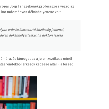
urópai Jogi Tanszékének professzora vezeti az
 a kar tudományos dékánhelyettese volt.
lyan erős és összetartó közösség jellemzi,
dején dékánhelyettesként a doktori iskola
 számára, és támogassa a jelentkezőket a minél
ásrendekből érkezők képzése által – a térség