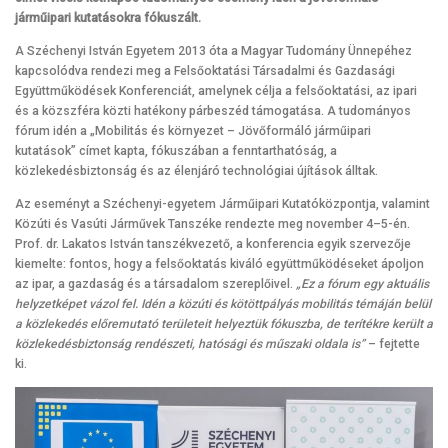
járműipari kutatásokra fókuszált.
A Széchenyi István Egyetem 2013 óta a Magyar Tudomány Ünnepéhez
kapcsolódva rendezi meg a Felsőoktatási Társadalmi és Gazdasági
Együttműködések Konferenciát, amelynek célja a felsőoktatási, az ipari
és a közszféra közti hatékony párbeszéd támogatása. A tudományos
fórum idén a „Mobilitás és környezet – Jövőformáló járműipari
kutatások” címet kapta, fókuszában a fenntarthatóság, a
közlekedésbiztonság és az élenjáró technológiai újítások álltak.
Az eseményt a Széchenyi-egyetem Járműipari Kutatóközpontja, valamint
Közúti és Vasúti Járművek Tanszéke rendezte meg november 4–5-én.
Prof. dr. Lakatos István tanszékvezető, a konferencia egyik szervezője
kiemelte: fontos, hogy a felsőoktatás kiváló együttműködéseket ápoljon
az ipar, a gazdaság és a társadalom szereplőivel.
„Ez a fórum egy aktuális
helyzetképet vázol fel. Idén a közúti és kötöttpályás mobilitás témáján belül
a közlekedés előremutató területeit helyeztük fókuszba, de terítékre került a
közlekedésbiztonság rendészeti, hatósági és műszaki oldala is”
– fejtette
ki.