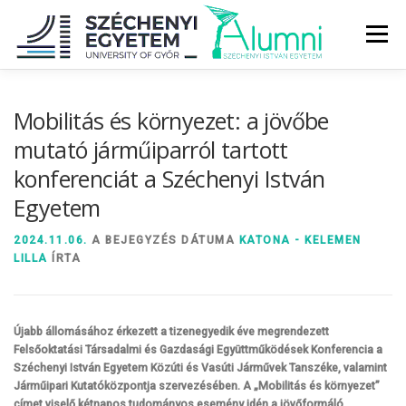
Tovább
a
Menü
tartalomhoz
RÓLUNK
ALUMNI KÖZÖSSÉG
HÍREK
MÉDIA
Mobilitás és környezet: a jövőbe
mutató járműiparról tartott
konferenciát a Széchenyi István
DIPLOMAÁTADÓ
DIPLOMÁN TÚL
Egyetem
SZOLGÁLTATÁSOK
ÉVFOLYAMOK
2024.11.06.
A BEJEGYZÉS DÁTUMA
KATONA - KELEMEN
LILLA
ÍRTA
Újabb állomásához érkezett a tizenegyedik éve megrendezett
Felsőoktatási Társadalmi és Gazdasági Együttműködések Konferencia a
Széchenyi István Egyetem Közúti és Vasúti Járművek Tanszéke, valamint
Járműipari Kutatóközpontja szervezésében. A „Mobilitás és környezet”
címet viselő kétnapos tudományos esemény idén a jövőformáló