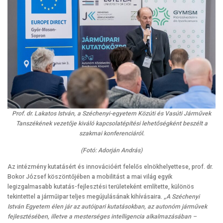
Prof. dr. Lakatos István, a Széchenyi-egyetem Közúti és Vasúti Járművek
Tanszékének vezetője kiváló kapcsolatépítési lehetőségként beszélt a
szakmai konferenciáról.
(Fotó: Adorján András)
Az intézmény kutatásért és innovációért felelős elnökhelyettese, prof. dr.
Bokor József köszöntőjében a mobilitást a mai világ egyik
legizgalmasabb kutatás-fejlesztési területeként említette, különös
tekintettel a járműipar teljes megújulásának kihívásaira.
„A Széchenyi
István Egyetem élen jár az autóipari kutatásokban, az autonóm járművek
fejlesztésében, illetve a mesterséges intelligencia alkalmazásában –