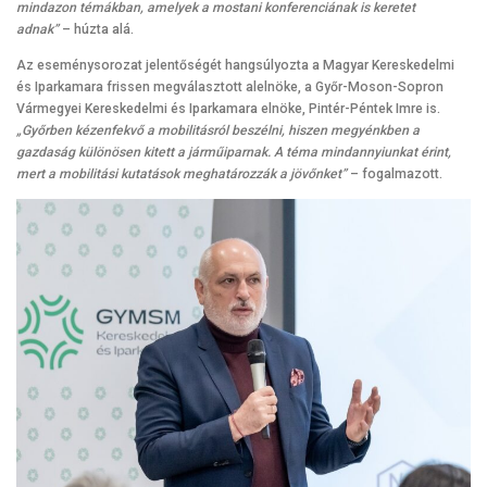
mindazon témákban, amelyek a mostani konferenciának is keretet
adnak”
– húzta alá.
Az eseménysorozat jelentőségét hangsúlyozta a Magyar Kereskedelmi
és Iparkamara frissen megválasztott alelnöke, a Győr-Moson-Sopron
Vármegyei Kereskedelmi és Iparkamara elnöke, Pintér-Péntek Imre is.
„Győrben kézenfekvő a mobilitásról beszélni, hiszen megyénkben a
gazdaság különösen kitett a járműiparnak. A téma mindannyiunkat érint,
mert a mobilitási kutatások meghatározzák a jövőnket”
– fogalmazott.