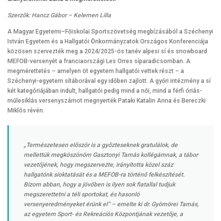
Szerzők: Hancz Gábor – Kelemen Lilla
A Magyar Egyetemi–Főiskolai Sportszövetség megbízásából a Széchenyi
István Egyetem és a Hallgatói Önkormányzatok Országos Konferenciája
közösen szervezték meg a 2024/2025-ös tanév alpesi sí és snowboard
MEFOB-versenyét a franciaországi Les Orres síparadicsomban. A
megmérettetés – amelyen öt egyetem hallgatói vettek részt – a
Széchenyi-egyetem sítáborával egy időben zajlott. A győri intézmény a sí
két kategóriájában indult, hallgatói pedig mind a női, mind a férfi óriás-
műlesiklás versenyszámot megnyerték Pataki Katalin Anna és Bereczki
Miklós révén.
„Természetesen először is a győzteseknek gratulálok, de
mellettük megköszönöm Gasztonyi Tamás kollégámnak, a tábor
vezetőjének, hogy megszervezte, irányította közel száz
hallgatónk síoktatását és a MEFOB-ra történő felkészítését.
Bízom abban, hogy a jövőben is ilyen sok fiatallal tudjuk
megszerettetni a téli sportokat, és hasonló
versenyeredményeket érünk el”
– emelte ki dr. Gyömörei Tamás,
az egyetem Sport- és Rekreációs Központjának vezetője, a