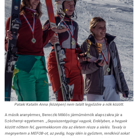
Pataki Katalin Anna (középen) nem talált legyőzőre a nők között.
A másik aranyérmes, Bereczki Miklós járműmérnök alapszakra jár a
Széchenyi-egyetemen.
„Sepsiszentgyörgyi vagyok, Erdélyben, a hegyek
között nőttem fel, gyermekkorom óta az életem része a síelés. Tavaly is
megnyertem a MEFOB-ot, az pedig, hogy idén is győztem, rendkívül sokat