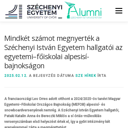
Tovább
a
Menü
tartalomhoz
RÓLUNK
ALUMNI KÖZÖSSÉG
HÍREK
MÉDIA
Mindkét számot megnyerték a
Széchenyi István Egyetem hallgatói az
egyetemi–főiskolai alpesisí-
DIPLOMAÁTADÓ
DIPLOMÁN TÚL
bajnokságon
SZOLGÁLTATÁSOK
ÉVFOLYAMOK
2025.02.12.
A BEJEGYZÉS DÁTUMA
SZE HÍREK
ÍRTA
A franciaországi Les Orres adott otthont a 2024/2025-ös tanévi Magyar
Egyetemi–Főiskolai Országos Bajnokság (MEFOB) alpesisí- és
snowboardversenyének nemrég. A Széchenyi István Egyetem hallgatói,
Pataki Katalin Anna és Bereczki Miklós a sí óriás-műlesiklás
versenyszámban első helyezést értek el, így a győri intézmény két
aranyéremmel zárta a megmérettetést.