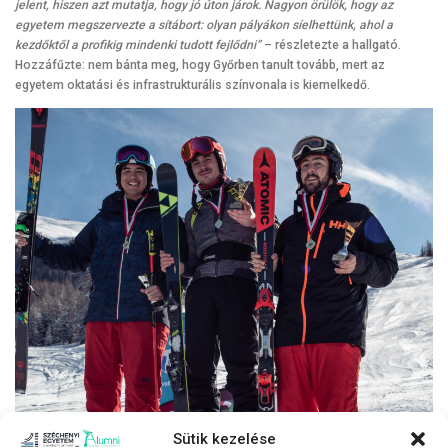
jelent, hiszen azt mutatja, hogy jó úton járok. Nagyon örülök, hogy az
egyetem megszervezte a sítábort: olyan pályákon síelhettünk, ahol a
kezdőktől a profikig mindenki tudott fejlődni”
– részletezte a hallgató.
Hozzáfűzte: nem bánta meg, hogy Győrben tanult tovább, mert az
egyetem oktatási és infrastrukturális színvonala is kiemelkedő.
Sütik kezelése