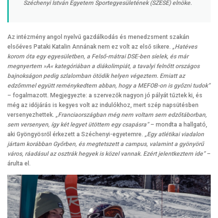
Széchenyi István Egyetem Sportegyesületének (SZESE) elnöke.
Az intézmény angol nyelvű gazdálkodás és menedzsment szakán
elsőéves Pataki Katalin Annának nem ez volt az első sikere.
„Hatéves
korom óta egy egyesületben, a Felső-mátrai DSE-ben síelek, és már
megnyertem »A« kategóriában a diákolimpiát, a tavalyi felnőtt országos
bajnokságon pedig szlalomban ötödik helyen végeztem. Emiatt az
edzőmmel együtt reménykedtem abban, hogy a MEFOB-on is győzni tudok”
– fogalmazott. Megjegyezte: a szervezők nagyon jó pályát tűztek ki, és
még az időjárás is kegyes volt az indulókhoz, mert szép napsütésben
versenyezhettek.
„Franciaországban még nem voltam sem edzőtáborban,
sem versenyen, így két legyet ütöttem egy csapásra”
– mondta a hallgató,
aki Gyöngyösről érkezett a Széchenyi-egyetemre.
„Egy atlétikai viadalon
jártam korábban Győrben, és megtetszett a campus, valamint a gyönyörű
város, ráadásul az osztrák hegyek is közel vannak. Ezért jelentkeztem ide”
–
árulta el.