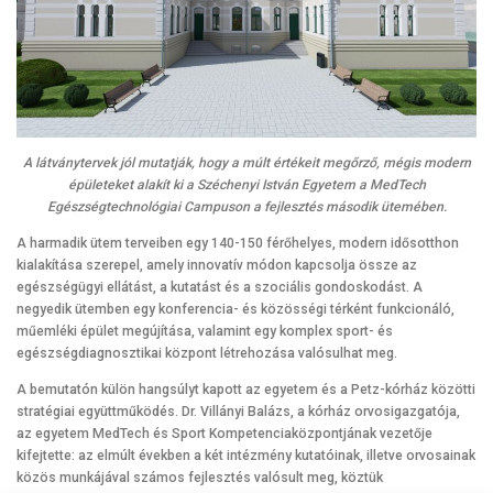
A látványtervek jól mutatják, hogy a múlt értékeit megőrző, mégis modern
épületeket alakít ki a Széchenyi István Egyetem a MedTech
Egészségtechnológiai Campuson a fejlesztés második ütemében.
A harmadik ütem terveiben egy 140-150 férőhelyes, modern idősotthon
kialakítása szerepel, amely innovatív módon kapcsolja össze az
egészségügyi ellátást, a kutatást és a szociális gondoskodást. A
negyedik ütemben egy konferencia- és közösségi térként funkcionáló,
műemléki épület megújítása, valamint egy komplex sport- és
egészségdiagnosztikai központ létrehozása valósulhat meg.
A bemutatón külön hangsúlyt kapott az egyetem és a Petz-kórház közötti
stratégiai együttműködés. Dr. Villányi Balázs, a kórház orvosigazgatója,
az egyetem MedTech és Sport Kompetenciaközpontjának vezetője
kifejtette: az elmúlt években a két intézmény kutatóinak, illetve orvosainak
közös munkájával számos fejlesztés valósult meg, köztük