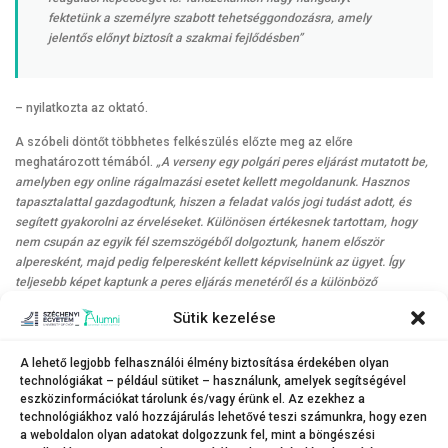
fektetünk a személyre szabott tehetséggondozásra, amely
jelentős előnyt biztosít a szakmai fejlődésben”
– nyilatkozta az oktató.
A szóbeli döntőt többhetes felkészülés előzte meg az előre
meghatározott témából.
„A verseny egy polgári peres eljárást mutatott be,
amelyben egy online rágalmazási esetet kellett megoldanunk. Hasznos
tapasztalattal gazdagodtunk, hiszen a feladat valós jogi tudást adott, és
segített gyakorolni az érveléseket. Különösen értékesnek tartottam, hogy
nem csupán az egyik fél szemszögéből dolgoztunk, hanem először
alperesként, majd pedig felperesként kellett képviselnünk az ügyet. Így
teljesebb képet kaptunk a peres eljárás menetéről és a különböző
álláspontokról”
– mesélte Réti Zsófia.
Sütik kezelése
„A verseny középpontjában jogsértő tartalmak polgári jogi megítélése állt,
amellyel napjainkban is gyakran találkozhatunk. Különösen élveztem, hogy
A lehető legjobb felhasználói élmény biztosítása érdekében olyan
ez igazi csapatmunka volt, ahol egymást kiegészítve haladhattunk végig a
technológiákat – például sütiket – használunk, amelyek segítségével
jogeseten. Emellett nagy megtiszteltetés számomra, hogy a zsűri
eszközinformációkat tárolunk és/vagy érünk el. Az ezekhez a
értékelése alapján elnyertem a legjobb érvelőnek járó díjat”
– egészítette ki
technológiákhoz való hozzájárulás lehetővé teszi számunkra, hogy ezen
társát Bosits Dorina.
a weboldalon olyan adatokat dolgozzunk fel, mint a böngészési