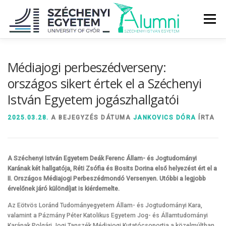
Tovább
a
Menü
tartalomhoz
RÓLUNK
ALUMNI KÖZÖSSÉG
HÍREK
MÉDIA
Médiajogi perbeszédverseny:
országos sikert értek el a Széchenyi
István Egyetem jogászhallgatói
DIPLOMAÁTADÓ
DIPLOMÁN TÚL
2025.03.28.
A BEJEGYZÉS DÁTUMA
JANKOVICS DÓRA
ÍRTA
SZOLGÁLTATÁSOK
ÉVFOLYAMOK
A Széchenyi István Egyetem Deák Ferenc Állam- és Jogtudományi
Karának két hallgatója, Réti Zsófia és Bosits Dorina első helyezést ért el a
II. Országos Médiajogi Perbeszédmondó Versenyen. Utóbbi a legjobb
érvelőnek járó különdíjat is kiérdemelte.
Az Eötvös Loránd Tudományegyetem Állam- és Jogtudományi Kara,
valamint a Pázmány Péter Katolikus Egyetem Jog- és Államtudományi
Karának Polgári Jogi Tanszék Médiajogi Kutatócsoportja a közelmúltban