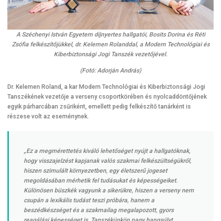
A Széchenyi István Egyetem díjnyertes hallgatói, Bosits Dorina és Réti
Zsófia felkészítőjükkel, dr. Kelemen Rolanddal, a Modern Technológiai és
Kiberbiztonsági Jogi Tanszék vezetőjével.
(Fotó: Adorján András)
Dr. Kelemen Roland, a kar Modern Technológiai és Kiberbiztonsági Jogi
Tanszékének vezetője a verseny csoportkörében és nyolcaddöntőjének
egyik párharcában zsűriként, emellett pedig felkészítő tanárként is
részese volt az eseménynek.
„Ez a megmérettetés kiváló lehetőséget nyújt a hallgatóknak,
hogy visszajelzést kapjanak valós szakmai felkészültségükről,
hiszen szimulált környezetben, egy életszerű jogeset
megoldásában mérhetik fel tudásukat és képességeiket.
Különösen büszkék vagyunk a sikerükre, hiszen a verseny nem
csupán a lexikális tudást teszi próbára, hanem a
beszédkészséget és a szakmailag megalapozott, gyors
reagálási képességet is. Tanszékünkön nagy hangsúlyt