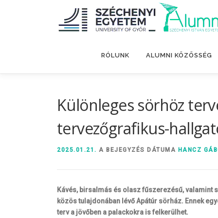
Tovább
a
tartalomhoz
RÓLUNK
ALUMNI KÖZÖSSÉG
Különleges sörhöz terv
tervezőgrafikus-hallgat
2025.01.21.
A BEJEGYZÉS DÁTUMA
HANCZ GÁ
Kávés, birsalmás és olasz fűszerezésű, valamint s
közös tulajdonában lévő Apátúr sörház. Ennek egyed
terv a jövőben a palackokra is felkerülhet.