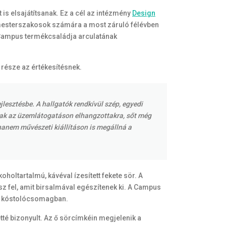
 is elsajátítsanak. Ez a cél az intézmény
Design
s mesterszakosok számára a most záruló félévben
 Campus termékcsaládja arculatának
 része az értékesítésnek.
jlesztésbe. A hallgatók rendkívül szép, egyedi
áltak az üzemlátogatáson elhangzottakra, sőt még
hanem művészeti kiállításon is megállná a
oltartalmú, kávéval ízesített fekete sör. A
sz fel, amit birsalmával egészítenek ki. A Campus
ek, kóstolócsomagban.
etté bizonyult. Az ő sörcímkéin megjelenik a