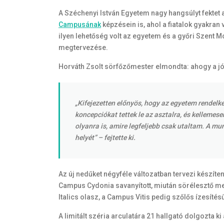
A Széchenyi István Egyetem nagy hangsúlyt fektet ar
Campusának
képzésein is, ahol a fiatalok gyakra
ilyen lehetőség volt az egyetem és a győri Szent
megtervezése.
Horváth Zsolt sörfőzőmester elmondta: ahogy a jó b
„Kifejezetten előnyös, hogy az egyetem rendelkez
koncepciókat tettek le az asztalra, és kelleme
olyanra is, amire legfeljebb csak utaltam. A m
helyét”
– fejtette ki.
Az új nedűket négyféle változatban tervezi készíte
Campus Cydonia savanyított, miután sörélesztő mell
Italics olasz, a Campus Vitis pedig szőlős ízesít
A limitált széria arculatára 21 hallgató dolgozta k