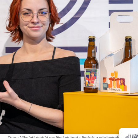
Turay Nikolett önálló grafikai világot alkotott a söröscímkékhez.