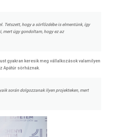
. Tetszett, hogy a sörfőzdébe is elmentünk, így
ki, mert úgy gondoltam, hogy ez az
ust gyakran keresik meg vállalkozások valamilyen
 az Apátúr sörháznak.
aik során dolgozzanak ilyen projekteken, mert