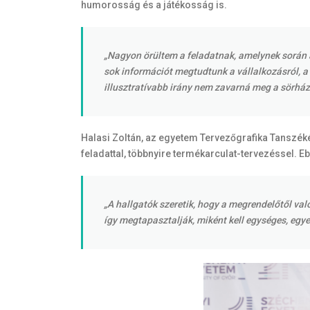
humorosság és a játékosság is.
„Nagyon örültem a feladatnak, amelynek során a
sok információt megtudtunk a vállalkozásról, a 
illusztratívabb irány nem zavarná meg a sörház
Halasi Zoltán, az egyetem Tervezőgrafika Tanszék
feladattal, többnyire termékarculat-tervezéssel. Ebb
„A hallgatók szeretik, hogy a megrendelőtől va
így megtapasztalják, miként kell egységes, egye