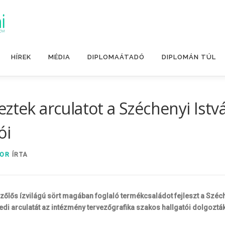
HÍREK
MÉDIA
DIPLOMAÁTADÓ
DIPLOMÁN TÚL
eztek arculatot a Széchenyi Ist
ói
BOR
ÍRTA
zőlős ízvilágú sört magában foglaló termékcsaládot fejleszt a Széc
i arculatát az intézmény tervezőgrafika szakos hallgatói dolgozták ki