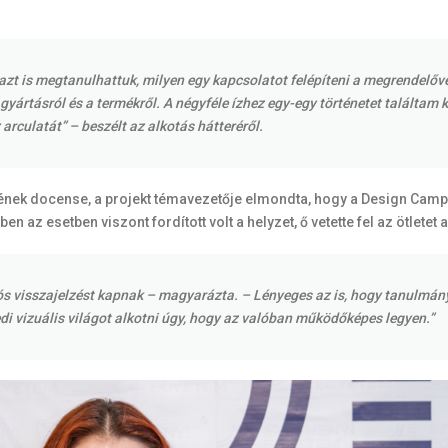
zt is megtanulhattuk, milyen egy kapcsolatot felépíteni a megrendelővel
gyártásról és a termékről. A négyféle ízhez egy-egy történetet találtam 
 arculatát”
– beszélt az alkotás hátteréről.
ének docense, a projekt témavezetője elmondta, hogy a Design Camp
en az esetben viszont fordított volt a helyzet, ő vetette fel az ötletet
lós visszajelzést kapnak
– magyarázta.
– Lényeges az is, hogy tanulmány
di vizuális világot alkotni úgy, hogy az valóban működőképes legyen.”