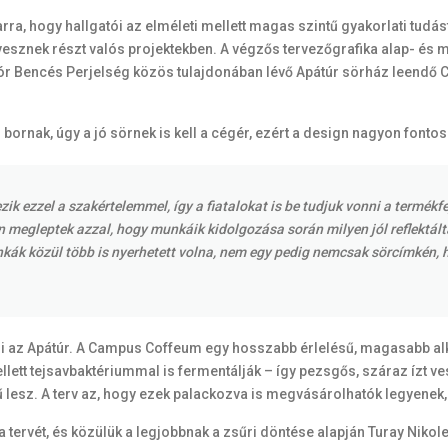
ra, hogy hallgatói az elméleti mellett magas szintű gyakorlati tudást
n vesznek részt valós projektekben. A végzős tervezőgrafika alap- é
 Mór Bencés Perjelség közös tulajdonában lévő Apátúr sörház leendő
ornak, úgy a jó sörnek is kell a cégér, ezért a design nagyon fontos
ik ezzel a szakértelemmel, így a fiatalokat is be tudjuk vonni a termékfe
sen megleptek azzal, hogy munkáik kidolgozása során milyen jól reflekt
unkák közül több is nyerhetett volna, nem egy pedig nemcsak sörcímkén, 
ni az Apátúr. A Campus Coffeum egy hosszabb érlelésű, magasabb alkoh
ett tejsavbaktériummal is fermentálják – így pezsgős, száraz ízt ve
ésű lesz. A terv az, hogy ezek palackozva is megvásárolhatók legyen
i a tervét, és közülük a legjobbnak a zsűri döntése alapján Turay Nikol