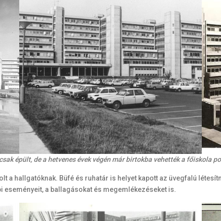
ak épült, de a hetvenes évek végén már birtokba vehették a főiskola po
volt a hallgatóknak. Büfé és ruhatár is helyet kapott az üvegfalú lét
nnepi eseményeit, a ballagásokat és megemlékezéseket is.