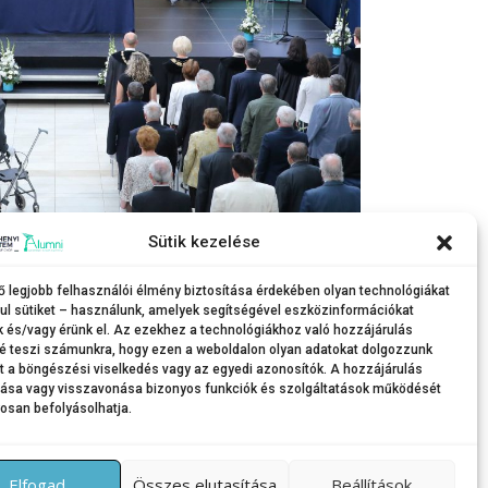
Sütik kezelése
aulájában.
ő legjobb felhasználói élmény biztosítása érdekében olyan technológiákat
ul sütiket – használunk, amelyek segítségével eszközinformációkat
k és/vagy érünk el. Az ezekhez a technológiákhoz való hozzájárulás
é teszi számunkra, hogy ezen a weboldalon olyan adatokat dolgozzunk
nt a böngészési viselkedés vagy az egyedi azonosítók. A hozzájárulás
tása vagy visszavonása bizonyos funkciók és szolgáltatások működését
osan befolyásolhatja.
Elfogad
Összes elutasítása
Beállítások