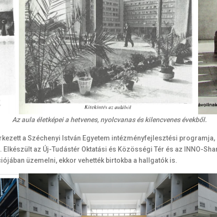
Az aula életképei a hetvenes, nyolcvanas és kilencvenes évekből.
érkezett a Széchenyi István Egyetem intézményfejlesztési programja, 
t. Elkészült az Új-Tudástér Oktatási és Közösségi Tér és az INNO-Sha
iójában üzemelni, ekkor vehették birtokba a hallgatók is.