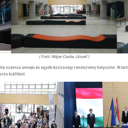
( Fotó: Májer Csaba József )
zóta számos ünnepi és egyéb közösségi rendezvény helyszíne. Itt tart
ós kiállítást.