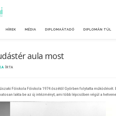
HÍREK
MÉDIA
DIPLOMAÁTADÓ
DIPLOMÁN TÚL
udástér aula most
KA
ÍRTA
 Műszaki Főiskola Főiskola 1974 őszétől Győrben folytatta működés
atosan lakta be az új intézményt, ami több lépcsőben végül a hetvene