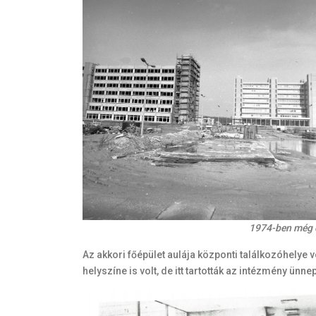
1974-ben még cs
Az akkori főépület aulája központi találkozóhelye 
helyszíne is volt, de itt tartották az intézmény ü