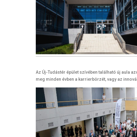
Az Új-Tudástér épület szívében található új aula a
meg minden évben a karrierbörzét, vagy az innováci