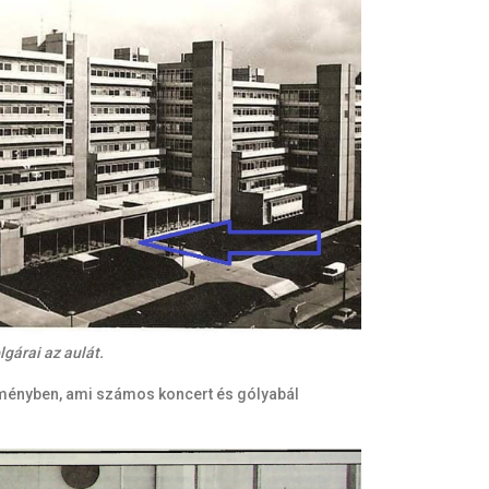
lgárai az aulát.
esítményben, ami számos koncert és gólyabál