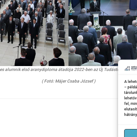
s alumnik első aranydiploma átadója 2022-ben az Új Tudástér épület 
( Fotó: Májer Csaba József )
A lehet
– példá
tárolun
lehetőv
fel, mi
elutasí
hátrány