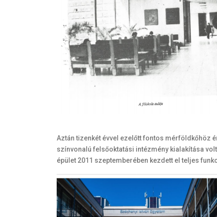
Aztán tizenkét évvel ezelőtt fontos mérföldkőhöz 
színvonalú felsőoktatási intézmény kialakítása vol
épület 2011 szeptemberében kezdett el teljes funkc