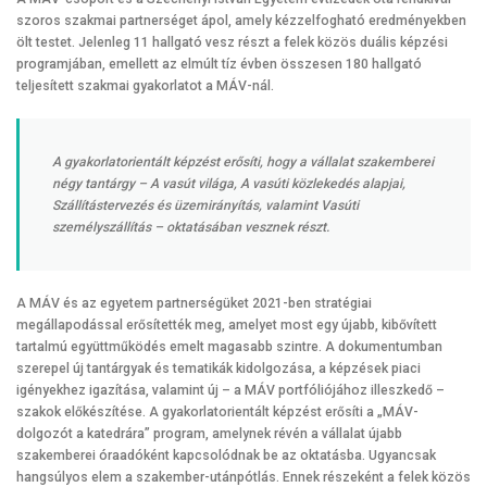
szoros szakmai partnerséget ápol, amely kézzelfogható eredményekben
ölt testet. Jelenleg 11 hallgató vesz részt a felek közös duális képzési
programjában, emellett az elmúlt tíz évben összesen 180 hallgató
teljesített szakmai gyakorlatot a MÁV-nál.
A gyakorlatorientált képzést erősíti, hogy a vállalat szakemberei
négy tantárgy – A vasút világa, A vasúti közlekedés alapjai,
Szállítástervezés és üzemirányítás, valamint Vasúti
személyszállítás – oktatásában vesznek részt.
A MÁV és az egyetem partnerségüket 2021-ben stratégiai
megállapodással erősítették meg, amelyet most egy újabb, kibővített
tartalmú együttműködés emelt magasabb szintre. A dokumentumban
szerepel új tantárgyak és tematikák kidolgozása, a képzések piaci
igényekhez igazítása, valamint új – a MÁV portfóliójához illeszkedő –
szakok előkészítése. A gyakorlatorientált képzést erősíti a „MÁV-
dolgozót a katedrára” program, amelynek révén a vállalat újabb
szakemberei óraadóként kapcsolódnak be az oktatásba. Ugyancsak
hangsúlyos elem a szakember-utánpótlás. Ennek részeként a felek közös