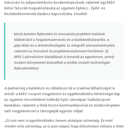
toborzási és pályaorientációs kezdeményezések, valamint egy MÁV
Külső Tanszék megvalósítására az egyetem Építész-, Építő- és
Közlekedésmérnöki Karához kapcsolódva. Emellett
közös kutatás-fejlesztési és innovációs projektek indulnak
többek közt a forgalomszervezés és a közlekedésirányítás, a
gépi látás és a dróntechnológiák, az integrált szervezésirányítás,
valamint az innováció és projektmenedzsment területein. Új
MÁV Laboratórium kialakítását is tervezik az egyetemen, amely
modern környezetet biztosíthat a jövőbe mutató technológiai
fejlesztésekhez.
A partnerség a kutatáson és oktatáson túl a szakmai láthatóságot is
erősíti: a MÁV-csoport megjelenési és együttműködési lehetőséget kap
az egyetem részvételével működő Győri Járműipari Tudásközpont
keretében, valamint a felek közös kommunikációval és rendezvényeken
való megjelenéssel is támogatják egymás céljait.
„Ez már nem is együttműködés, hanem stratégiai szövetség. És mint
minden erős szövetség, ez is azon alapul, hogy kölcsönösen előnyös a felek