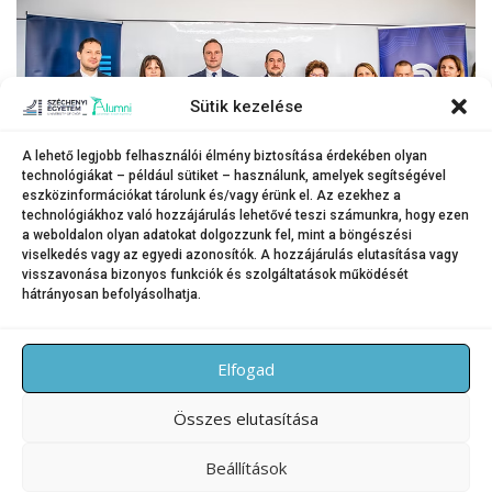
Sütik kezelése
A lehető legjobb felhasználói élmény biztosítása érdekében olyan
technológiákat – például sütiket – használunk, amelyek segítségével
eszközinformációkat tárolunk és/vagy érünk el. Az ezekhez a
A MÁV és a Széchenyi István Egyetem képviselői az aláírást követően.
technológiákhoz való hozzájárulás lehetővé teszi számunkra, hogy ezen
a weboldalon olyan adatokat dolgozzunk fel, mint a böngészési
(Fotó: MÁV Zrt.)
viselkedés vagy az egyedi azonosítók. A hozzájárulás elutasítása vagy
visszavonása bizonyos funkciók és szolgáltatások működését
hátrányosan befolyásolhatja.
KATEGÓRIA:
HÍREK
Elfogad
Összes elutasítása
Beállítások
Copyright © 2026 SZE Alumni – Széchenyi István Egyetem
–