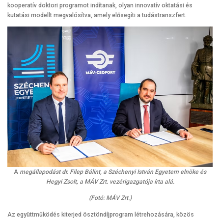
kooperatív doktori programot indítanak, olyan innovatív oktatási és
kutatási modellt megvalósítva, amely elősegíti a tudástranszfert.
A
megállapodást dr. Filep Bálint, a Széchenyi István Egyetem elnöke és
Hegyi Zsolt, a MÁV Zrt. vezérigazgatója írta alá.
(Fotó: MÁV Zrt.)
Az együttműködés kiterjed ösztöndíjprogram létrehozására, közös