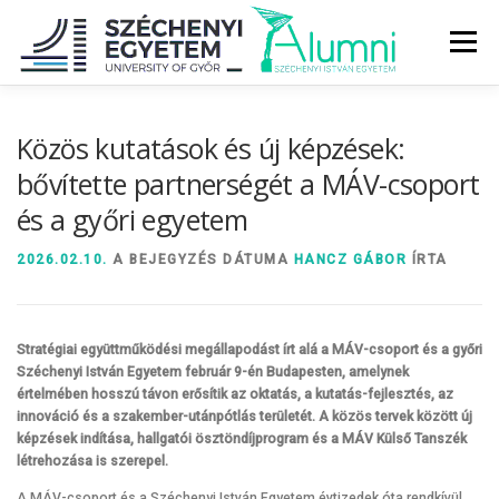
Tovább
a
Menü
tartalomhoz
RÓLUNK
ALUMNI KÖZÖSSÉG
HÍREK
MÉDIA
Közös kutatások és új képzések:
bővítette partnerségét a MÁV-csoport
és a győri egyetem
DIPLOMAÁTADÓ
DIPLOMÁN TÚL
2026.02.10.
A BEJEGYZÉS DÁTUMA
HANCZ GÁBOR
ÍRTA
SZOLGÁLTATÁSOK
ÉVFOLYAMOK
Stratégiai együttműködési megállapodást írt alá a MÁV-csoport és a győri
Széchenyi István Egyetem február 9-én Budapesten, amelynek
értelmében hosszú távon erősítik az oktatás, a kutatás-fejlesztés, az
innováció és a szakember-utánpótlás területét. A közös tervek között új
képzések indítása, hallgatói ösztöndíjprogram és a MÁV Külső Tanszék
létrehozása is szerepel.
A MÁV-csoport és a Széchenyi István Egyetem évtizedek óta rendkívül