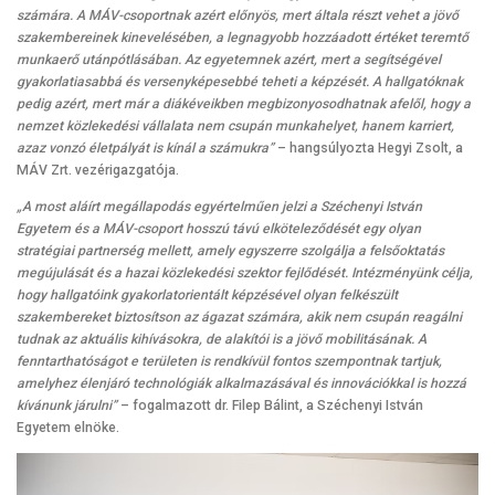
számára. A MÁV-csoportnak azért előnyös, mert általa részt vehet a jövő
szakembereinek kinevelésében, a legnagyobb hozzáadott értéket teremtő
munkaerő utánpótlásában. Az egyetemnek azért, mert a segítségével
gyakorlatiasabbá és versenyképesebbé teheti a képzését. A hallgatóknak
pedig azért, mert már a diákéveikben megbizonyosodhatnak afelől, hogy a
nemzet közlekedési vállalata nem csupán munkahelyet, hanem karriert,
azaz vonzó életpályát is kínál a számukra”
– hangsúlyozta Hegyi Zsolt, a
MÁV Zrt. vezérigazgatója.
„A most aláírt megállapodás egyértelműen jelzi a Széchenyi István
Egyetem és a MÁV-csoport hosszú távú elköteleződését egy olyan
stratégiai partnerség mellett, amely egyszerre szolgálja a felsőoktatás
megújulását és a hazai közlekedési szektor fejlődését. Intézményünk célja,
hogy hallgatóink gyakorlatorientált képzésével olyan felkészült
szakembereket biztosítson az ágazat számára, akik nem csupán reagálni
tudnak az aktuális kihívásokra, de alakítói is a jövő mobilitásának. A
fenntarthatóságot e területen is rendkívül fontos szempontnak tartjuk,
amelyhez élenjáró technológiák alkalmazásával és innovációkkal is hozzá
kívánunk járulni”
– fogalmazott dr. Filep Bálint, a Széchenyi István
Egyetem elnöke.