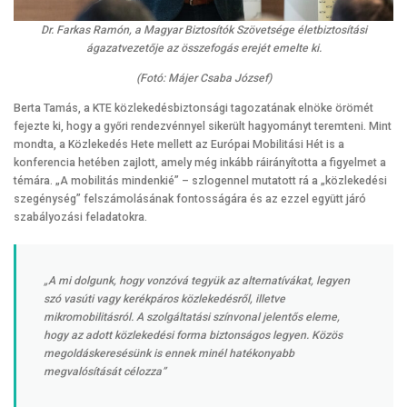
Dr. Farkas Ramón, a Magyar Biztosítók Szövetsége életbiztosítási
ágazatvezetője az összefogás erejét emelte ki.
(Fotó: Májer Csaba József)
Berta Tamás, a KTE közlekedésbiztonsági tagozatának elnöke örömét
fejezte ki, hogy a győri rendezvénnyel sikerült hagyományt teremteni. Mint
mondta, a Közlekedés Hete mellett az Európai Mobilitási Hét is a
konferencia hetében zajlott, amely még inkább ráirányította a figyelmet a
témára. „A mobilitás mindenkié” – szlogennel mutatott rá a „közlekedési
szegénység” felszámolásának fontosságára és az ezzel együtt járó
szabályozási feladatokra.
„A mi dolgunk, hogy vonzóvá tegyük az alternatívákat, legyen
szó vasúti vagy kerékpáros közlekedésről, illetve
mikromobilitásról. A szolgáltatási színvonal jelentős eleme,
hogy az adott közlekedési forma biztonságos legyen. Közös
megoldáskeresésünk is ennek minél hatékonyabb
megvalósítását célozza”