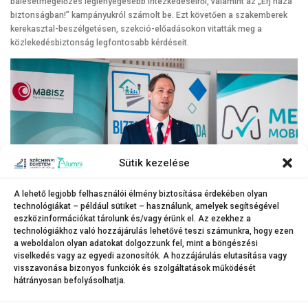
balesetmegelőzés leglényegesebb intézkedéseiről, valamint az „Érj haza
biztonságban!” kampányukról számolt be. Ezt követően a szakemberek
kerekasztal-beszélgetésen, szekció-előadásokon vitatták meg a
közlekedésbiztonság legfontosabb kérdéseit.
Sütik kezelése
A lehető legjobb felhasználói élmény biztosítása érdekében olyan
technológiákat – például sütiket – használunk, amelyek segítségével
eszközinformációkat tárolunk és/vagy érünk el. Az ezekhez a
technológiákhoz való hozzájárulás lehetővé teszi számunkra, hogy ezen
a weboldalon olyan adatokat dolgozzunk fel, mint a böngészési
viselkedés vagy az egyedi azonosítók. A hozzájárulás elutasítása vagy
visszavonása bizonyos funkciók és szolgáltatások működését
hátrányosan befolyásolhatja.