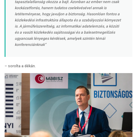
tapasztalatlanság okozza a bajt. Azonban az ember nem csak
kockázatforrás, hanem tudatos cselekvésével annak is
letéteményese, hogy javuljon a biztonság. Hasonlóan fontos a
közlekedési infrastruktúra állapota és a szabályozási környezet
is. A járműfelszereltség, az informatikai adatelemzés, a közúti
és a vasúti közlekedés sajátosságai és a balesetmegelőzés
ugyancsak lényeges kérdések, amelyek szintén témái
konferenciánknak”
– sorolta a dékán.