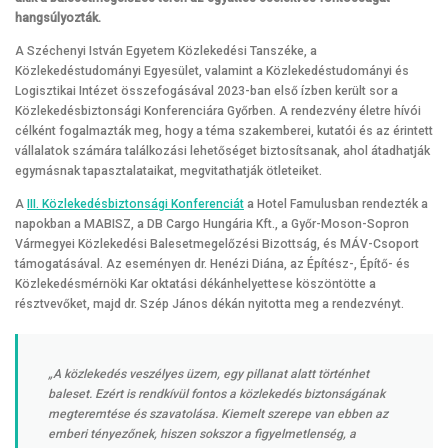
hangsúlyozták.
A Széchenyi István Egyetem Közlekedési Tanszéke, a
Közlekedéstudományi Egyesület, valamint a Közlekedéstudományi és
Logisztikai Intézet összefogásával 2023-ban első ízben került sor a
Közlekedésbiztonsági Konferenciára Győrben. A rendezvény életre hívói
célként fogalmazták meg, hogy a téma szakemberei, kutatói és az érintett
vállalatok számára találkozási lehetőséget biztosítsanak, ahol átadhatják
egymásnak tapasztalataikat, megvitathatják ötleteiket.
A
III. Közlekedésbiztonsági Konferenciát
a Hotel Famulusban rendezték a
napokban a MABISZ, a DB Cargo Hungária Kft., a Győr-Moson-Sopron
Vármegyei Közlekedési Balesetmegelőzési Bizottság, és MÁV-Csoport
támogatásával. Az eseményen dr. Henézi Diána, az Építész-, Építő- és
Közlekedésmérnöki Kar oktatási dékánhelyettese köszöntötte a
résztvevőket, majd dr. Szép János dékán nyitotta meg a rendezvényt.
„A közlekedés veszélyes üzem, egy pillanat alatt történhet
baleset. Ezért is rendkívül fontos a közlekedés biztonságának
megteremtése és szavatolása. Kiemelt szerepe van ebben az
emberi tényezőnek, hiszen sokszor a figyelmetlenség, a