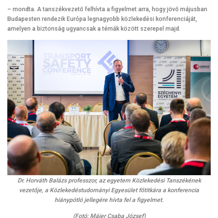
– mondta. A tanszékvezető felhívta a figyelmet arra, hogy jövő májusban
Budapesten rendezik Európa legnagyobb közlekedési konferenciáját,
amelyen a biztonság ugyancsak a témák között szerepel majd.
Dr. Horváth Balázs professzor, az egyetem Közlekedési Tanszékének
vezetője, a Közlekedéstudományi Egyesület főtitkára a konferencia
hiánypótló jellegére hívta fel a figyelmet.
(Fotó: Májer Csaba József)