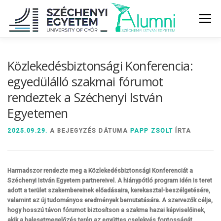
Tovább
a
Menü
tartalomhoz
RÓLUNK
ALUMNI KÖZÖSSÉG
HÍREK
MÉDIA
Közlekedésbiztonsági Konferencia:
egyedülálló szakmai fórumot
rendeztek a Széchenyi István
DIPLOMAÁTADÓ
DIPLOMÁN TÚL
Egyetemen
SZOLGÁLTATÁSOK
ÉVFOLYAMOK
2025.09.29.
A BEJEGYZÉS DÁTUMA
PAPP ZSOLT
ÍRTA
Harmadszor rendezte meg a Közlekedésbiztonsági Konferenciát a
Széchenyi István Egyetem partnereivel. A hiánypótló program idén is teret
adott a terület szakembereinek előadásaira, kerekasztal-beszélgetésére,
valamint az új tudományos eredmények bemutatására. A szervezők célja,
hogy hosszú távon fórumot biztosítson a szakma hazai képviselőinek,
akik a balesetmegelőzés terén az együttes cselekvés fontosságát