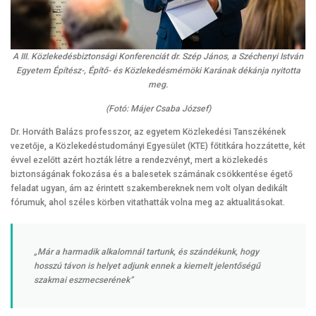
A III. Közlekedésbiztonsági Konferenciát dr. Szép János, a Széchenyi István
Egyetem Építész-, Építő- és Közlekedésmérnöki Karának dékánja nyitotta
meg.
(Fotó: Májer Csaba József)
Dr. Horváth Balázs professzor, az egyetem Közlekedési Tanszékének
vezetője, a Közlekedéstudományi Egyesület (KTE) főtitkára hozzátette, két
évvel ezelőtt azért hozták létre a rendezvényt, mert a közlekedés
biztonságának fokozása és a balesetek számának csökkentése égető
feladat ugyan, ám az érintett szakembereknek nem volt olyan dedikált
fórumuk, ahol széles körben vitathatták volna meg az aktualitásokat.
„Már a harmadik alkalomnál tartunk, és szándékunk, hogy
hosszú távon is helyet adjunk ennek a kiemelt jelentőségű
szakmai eszmecserének”