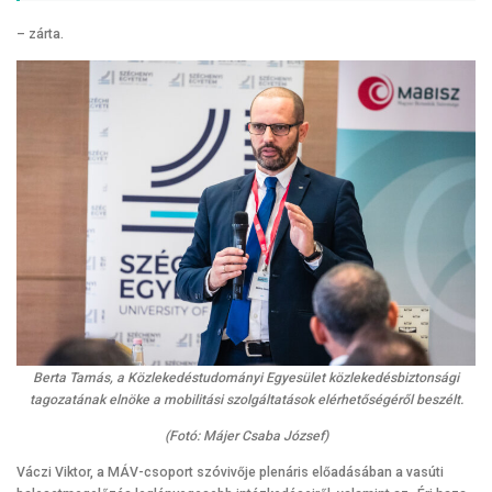
– zárta.
Berta Tamás, a Közlekedéstudományi Egyesület közlekedésbiztonsági
tagozatának elnöke a mobilitási szolgáltatások elérhetőségéről beszélt.
(Fotó: Májer Csaba József)
Váczi Viktor, a MÁV-csoport szóvivője plenáris előadásában a vasúti