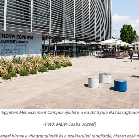
án Egyetem Menedzsment Campus épülete, a Kautz Gyula Gazdaságtudom
(Fotó: Májer Csaba József)
éggel bírnak a világranglisták és a szakterületi ranglisták, hiszen eze