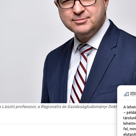
a László professzor, a Regionális és Gazdaságtudományi Doktori Iskola 
A lehet
– példá
tárolun
lehetőv
fel, mi
elutasí