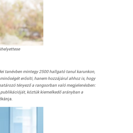
khelyettese
ei tanévben mintegy 2500 hallgató tanul karunkon,
minőségét erősíti, hanem hozzájárul ahhoz is, hogy
atározó tényező a rangsorban való megjelenésben:
 publikációját, köztük kiemelkedő arányban a
ékánja.