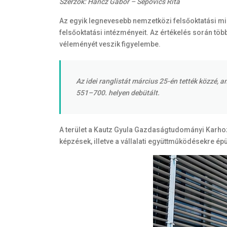
Szerzők: Hancz Gábor – Sepovics Rita
Az egyik legnevesebb nemzetközi felsőoktatási min
felsőoktatási intézményeit. Az értékelés során töb
véleményét veszik figyelembe.
Az idei ranglistát március 25-én tették közzé, 
551–700. helyen debütált.
A terület a Kautz Gyula Gazdaságtudományi Karhoz
képzések, illetve a vállalati együttműködésekre é