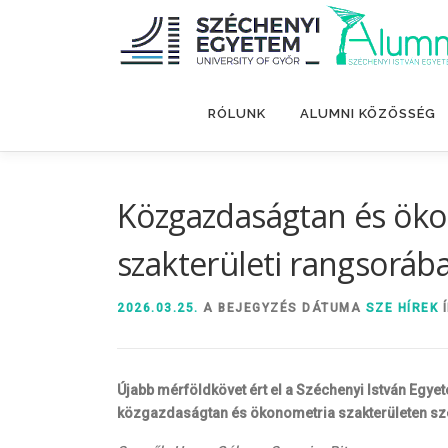
Tovább
a
tartalomhoz
RÓLUNK
ALUMNI KÖZÖSSÉG
Közgazdaságtan és öko
szakterületi rangsoráb
2026.03.25.
A BEJEGYZÉS DÁTUMA
SZE HÍREK
Í
Újabb mérföldkövet ért el a Széchenyi István Egye
közgazdaságtan és ökonometria szakterületen szer