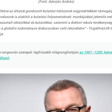
(Fotó: Adorján András)
 illetve az általuk gondozott kutatási hálózatok nagymértékben támoga
anduszok is alakítói a kutatási folyamatoknak: munkájukkal jelentős mé
asztalt oktatókkal és kutatókkal, valamint a doktori iskola tevékenysé
a globális tudományos diskurzusban való részvételre”
– fogalmazott d
je.
rangsorán szerepel: legfrissebb világranglistáján
az 1001–1200. hely
álható
.