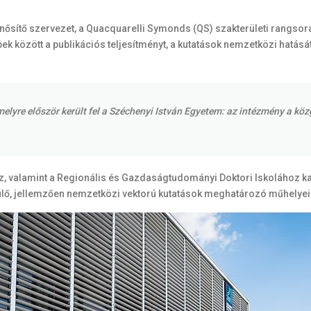
ősítő szervezet, a Quacquarelli Symonds (QS) szakterületi rangsora ö
bek között a publikációs teljesítményt, a kutatások nemzetközi hatá
amelyre először került fel a Széchenyi István Egyetem: az intézmény a 
, valamint a Regionális és Gazdaságtudományi Doktori Iskolához ka
pülő, jellemzően nemzetközi vektorú kutatások meghatározó műhelyei