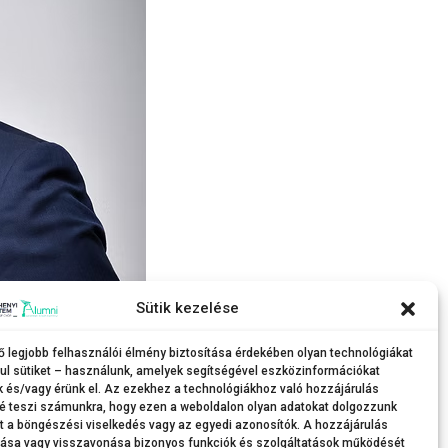
Sütik kezelése
vezetője
ő legjobb felhasználói élmény biztosítása érdekében olyan technológiákat
ul sütiket – használunk, amelyek segítségével eszközinformációkat
k és/vagy érünk el. Az ezekhez a technológiákhoz való hozzájárulás
é teszi számunkra, hogy ezen a weboldalon olyan adatokat dolgozzunk
nt a böngészési viselkedés vagy az egyedi azonosítók. A hozzájárulás
tása vagy visszavonása bizonyos funkciók és szolgáltatások működését