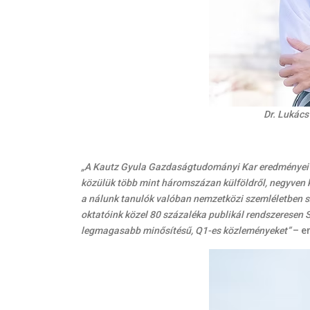
Dr. Lukács
„A Kautz Gyula Gazdaságtudományi Kar eredményei mö
közülük több mint háromszázan külföldről, negyven 
a nálunk tanulók valóban nemzetközi szemléletben 
oktatóink közel 80 százaléka publikál rendszeresen 
legmagasabb minősítésű, Q1-es közleményeket”
– em