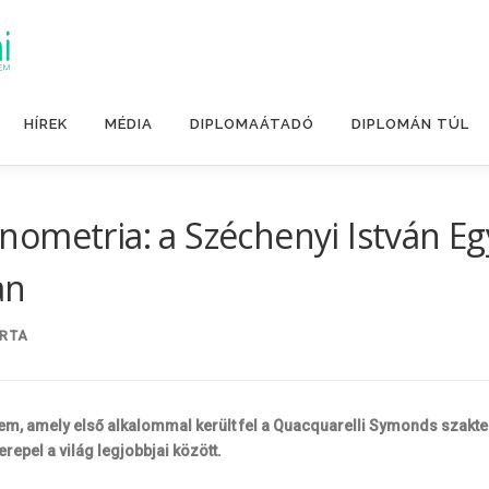
HÍREK
MÉDIA
DIPLOMAÁTADÓ
DIPLOMÁN TÚL
nometria: a Széchenyi István E
an
RTA
tem, amely első alkalommal került fel a Quacquarelli Symonds szakte
epel a világ legjobbjai között.