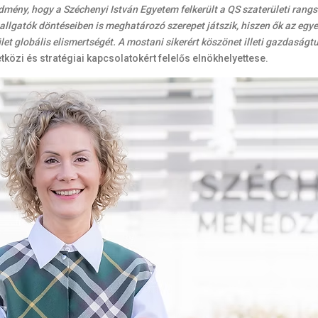
mény, hogy a Széchenyi István Egyetem felkerült a QS szaterületi rang
lgatók döntéseiben is meghatározó szerepet játszik, hiszen ők az egye
ület globális elismertségét. A mostani sikerért köszönet illeti gazdasá
közi és stratégiai kapcsolatokért felelős elnökhelyettese.