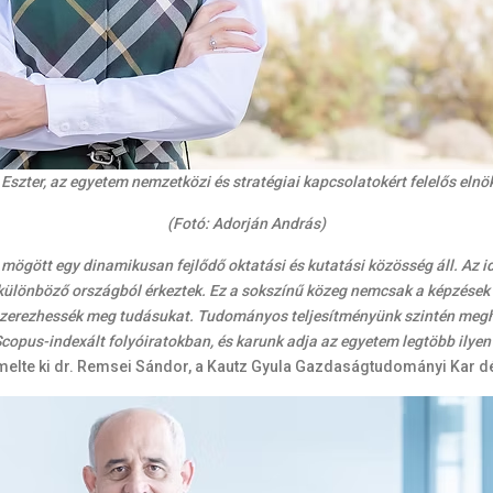
 Eszter, az egyetem nemzetközi és stratégiai kapcsolatokért felelős elnö
(Fotó: Adorján András)
gött egy dinamikusan fejlődő oktatási és kutatási közösség áll. Az id
különböző országból érkeztek. Ez a sokszínű közeg nemcsak a képzések 
szerezhessék meg tudásukat. Tudományos teljesítményünk szintén megh
Scopus-indexált folyóiratokban, és karunk adja az egyetem legtöbb ilyen
elte ki dr. Remsei Sándor, a Kautz Gyula Gazdaságtudományi Kar d