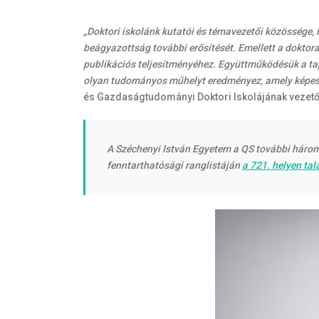
„Doktori iskolánk kutatói és témavezetői közössége,
beágyazottság további erősítését. Emellett a doktor
publikációs teljesítményéhez. Együttműködésük a tap
olyan tudományos műhelyt eredményez, amely képes 
és Gazdaságtudományi Doktori Iskolájának vezető
A Széchenyi István Egyetem a QS további három 
fenntarthatósági ranglistáján
a 721. helyen tal