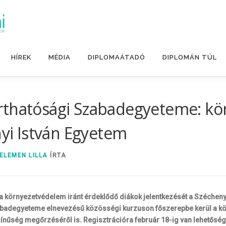
HÍREK
MÉDIA
DIPLOMAÁTADÓ
DIPLOMÁN TÚL
rthatósági Szabadegyeteme: kör
nyi István Egyetem
ELEMEN LILLA
ÍRTA
 környezetvédelem iránt érdeklődő diákok jelentkezését a Szécheny
badegyeteme elnevezésű közösségi kurzuson főszerepbe kerül a kör
színűség megőrzéséről is. Regisztrációra február 18-ig van lehetőség