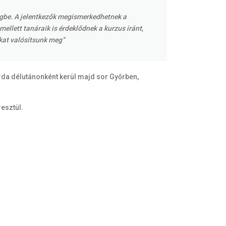
zegbe. A jelentkezők megismerkedhetnek a
mellett tanáraik is érdeklődnek a kurzus iránt,
okat valósítsunk meg”
rda délutánonként kerül majd sor Győrben,
esztül.