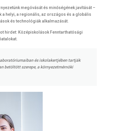
örnyezetünk megóvását és minőségének javítását –
 helyi, a regionális, az országos és a globális
árások és technológiák alkalmazását.
mot hirdet: Középiskolások Fenntarthatósági
atalokat.
aboratóriumaiban és iskolakertjében tartják
n betöltött szerepe, a környezetmérnöki