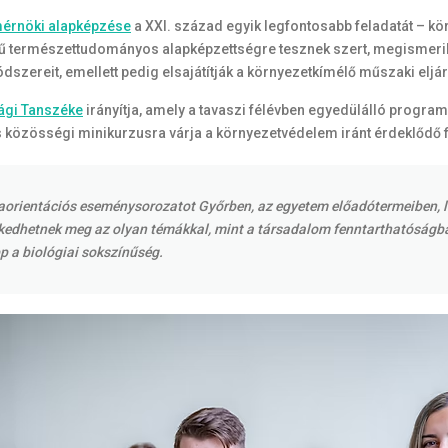
érnöki alapképzése
a XXI. század egyik legfontosabb feladatát – k
rű természettudományos alapképzettségre tesznek szert, megismerik a
dszereit, emellett pedig elsajátítják a környezetkímélő műszaki elj
ági Tanszéke
irányítja, amely a tavaszi félévben egyedülálló progra
özösségi minikurzusra várja a környezetvédelem iránt érdeklődő fi
lyaorientációs eseménysorozatot Győrben, az egyetem előadótermeiben, l
kedhetnek meg az olyan témákkal, mint a társadalom fenntarthatóságba
pp a biológiai sokszínűség.