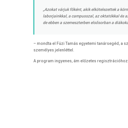
„Azokat várjuk főként, akik elkötelezettek a k
laborjainkkal, a campusszal, az oktatókkal és az
de ebben a szemeszterben elsősorban a diákoka
– mondta el Füzi Tamás egyetemi tanársegéd, a sz
személyes jelenléttel.
A program ingyenes, ám előzetes regisztrációhoz k