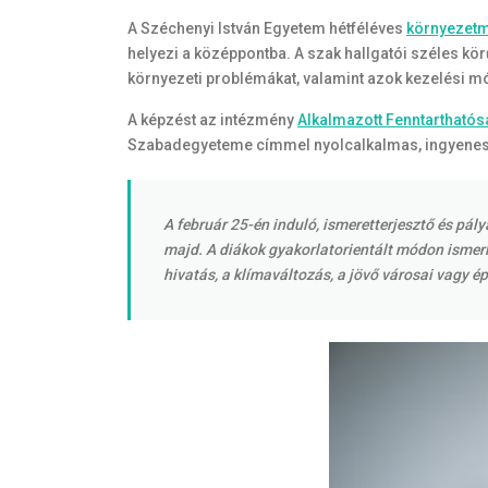
A Széchenyi István Egyetem hétféléves
környezetm
helyezi a középpontba. A szak hallgatói széles kö
környezeti problémákat, valamint azok kezelési mó
A képzést az intézmény
Alkalmazott Fenntarthatós
Szabadegyeteme címmel nyolcalkalmas, ingyenes k
A február 25-én induló, ismeretterjesztő és pá
majd. A diákok gyakorlatorientált módon ismer
hivatás, a klímaváltozás, a jövő városai vagy é