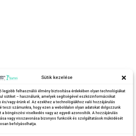
Sütik kezelése
mpusa ad otthont.
ő legjobb felhasználói élmény biztosítása érdekében olyan technológiákat
ul sütiket – használunk, amelyek segítségével eszközinformációkat
k és/vagy érünk el. Az ezekhez a technológiákhoz való hozzájárulás
é teszi számunkra, hogy ezen a weboldalon olyan adatokat dolgozzunk
nt a böngészési viselkedés vagy az egyedi azonosítók. A hozzájárulás
tása vagy visszavonása bizonyos funkciók és szolgáltatások működését
osan befolyásolhatja.