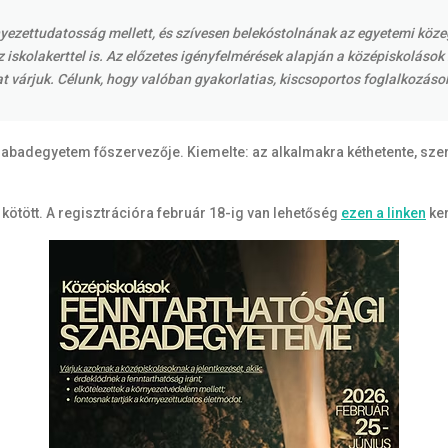
örnyezettudatosság mellett, és szívesen belekóstolnának az egyetemi kö
 iskolakerttel is. Az előzetes igényfelmérések alapján a középiskolások 
t várjuk. Célunk, hogy valóban gyakorlatias, kiscsoportos foglalkozás
abadegyetem főszervezője. Kiemelte: az alkalmakra kéthetente, sze
ötött. A regisztrációra február 18-ig van lehetőség
ezen a linken
ker