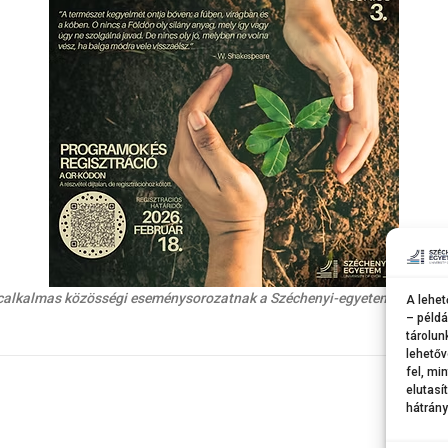
lcalkalmas közösségi eseménysorozatnak a Széchenyi-egyetem győri ca
A lehet
– példá
tárolun
lehetőv
fel, mi
elutasí
hátrány