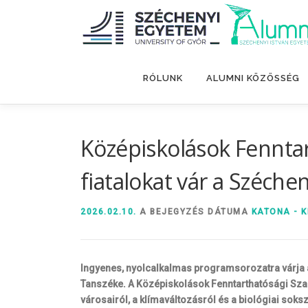
Tovább
a
tartalomhoz
RÓLUNK
ALUMNI KÖZÖSSÉG
Középiskolások Fennta
fiatalokat vár a Széche
2026.02.10.
A BEJEGYZÉS DÁTUMA
KATONA - K
Ingyenes, nyolcalkalmas programsorozatra várja a
Tanszéke. A Középiskolások Fenntarthatósági Sza
városairól, a klímaváltozásról és a biológiai sok