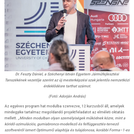
Dr. Feszty Dániel, a Széchenyi István Egyetem Járműfejlesztési
Tanszékének vezetője szerint az új mesterképzési szak jelentős nemzetközi
érdeklődésre tarthat számot.
(Fotó: Adorján András)
Az egyéves program hat modulba szervezve, 12 kurzusból áll, amelyek
mindegyike tartalmaz megoldandó projektfeladatot az elméleti oktatás
mellett.
„Minden modulban olyan személyiségek működnek közre, mint a
köridő-szimulációs, gumiabroncs-modellező és felfüggesztés-tervező
szoftveréről ismert OptimumG alapítója és tulajdonosa, korábbi Forma–1-es