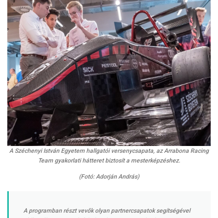
A Széchenyi István Egyetem hallgatói versenycsapata, az Arrabona Racing
Team gyakorlati hátteret biztosít a mesterképzéshez.
(Fotó: Adorján András)
A programban részt vevők olyan partnercsapatok segítségével