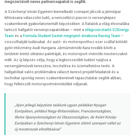
megszerzését neves partnercsapatok is segítik.
A Széchenyi István Egyetem kiemelkedő szerepet játszik a járműipar
kihívásaira válaszolni tudó, a nemzetközi piacon is versenyképes
szakemberek gyakorlatorientált képzésében. A fiatalok a világ élvonalába
tartozó hallgatói versenycsapatokban – mint a
világcsúcstartó SZEnergy
Team
és a
Formula Student Eastet megnyerő Arrabona Racing Team
–
csiszolhatják tudásukat. Az autó- és motorsporthoz ezer szállal kötődő
győri intézmény Audi Hungaria Járműmérnöki Kara tovább bővíti a
területet érintő oktatási palettáját, és motorsport-mérnöki mesterszakot
indít. Az új képzés célja, hogy a legkorszerűbb tudást nyújtsa a
versenyjárművek tervezése, tesztelése és üzemeltetése terén. A
hallgatókat valós problémákra választ kereső projektfeladatok és a
technikai sportág neves szakembereinek tapasztalatai segítik abban,
hogy felkészült motorsportmérnökökké váljanak.
„Ilyen jellegű képzésre találunk ugyan példákat Nyugat-
Európában, például Nagy-Britanniában, Franciaországban,
illetve Spanyolországban és Olaszországban, de Kelet-Közép-
Európában a Széchenyi István Egyetem úttörő szerepet vállal az
új mesterszak elindításával”