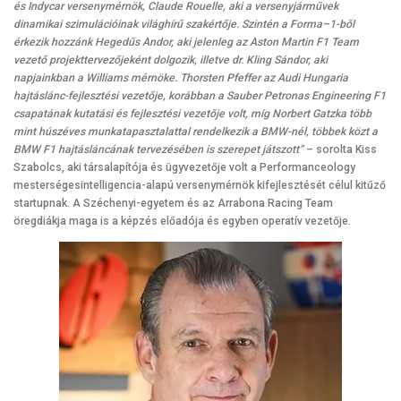
és Indycar versenymérnök, Claude Rouelle, aki a versenyjárművek
dinamikai szimulációinak világhírű szakértője. Szintén a Forma–1-ből
érkezik hozzánk Hegedűs Andor, aki jelenleg az Aston Martin F1 Team
vezető projekttervezőjeként dolgozik, illetve dr. Kling Sándor, aki
napjainkban a Williams mérnöke. Thorsten Pfeffer az Audi Hungaria
hajtáslánc-fejlesztési vezetője, korábban a Sauber Petronas Engineering F1
csapatának kutatási és fejlesztési vezetője volt, míg Norbert Gatzka több
mint húszéves munkatapasztalattal rendelkezik a BMW-nél, többek közt a
BMW F1 hajtásláncának tervezésében is szerepet játszott”
– sorolta Kiss
Szabolcs, aki társalapítója és ügyvezetője volt a Performanceology
mesterségesintelligencia-alapú versenymérnök kifejlesztését célul kitűző
startupnak. A Széchenyi-egyetem és az Arrabona Racing Team
öregdiákja maga is a képzés előadója és egyben operatív vezetője.