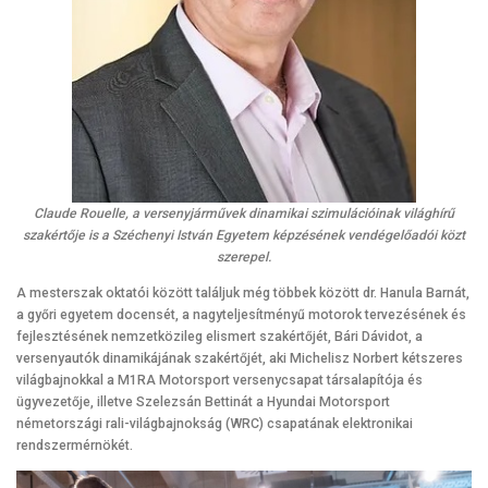
Claude Rouelle, a versenyjárművek dinamikai szimulációinak világhírű
szakértője is a Széchenyi István Egyetem képzésének vendégelőadói közt
szerepel.
A mesterszak oktatói között találjuk még többek között dr. Hanula Barnát,
a győri egyetem docensét, a nagyteljesítményű motorok tervezésének és
fejlesztésének nemzetközileg elismert szakértőjét, Bári Dávidot, a
versenyautók dinamikájának szakértőjét, aki Michelisz Norbert kétszeres
világbajnokkal a M1RA Motorsport versenycsapat társalapítója és
ügyvezetője, illetve Szelezsán Bettinát a Hyundai Motorsport
németországi rali-világbajnokság (WRC) csapatának elektronikai
rendszermérnökét.