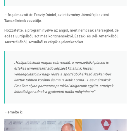
– fogalmazott dr. Feszty Dániel, az intézmény Járműfejlesztési
Tanszékének vezetője.
Hozzátette, a program nyelve az angol, mert nemcsak a térségből, de
egész Európából, sőt más kontinensekről, Észak- és Dél-Amerikából,
Ausztráliából, Ázsiából is várják a jelentkezőket.
„Hallgatóinknak magas színvonalú, a nemzetközi piacon is
értékes ismereteket adó képzést kínálunk, hiszen
vendégoktatóink nagy része a sportágból érkező szakember,
köztük többen korábbi és ma is aktív Forma–1-es mérnökök.
Emellett olyan partnercsapatokkal dolgozunk együtt, amelyek
lehetőséget adnak a gyakorlati tudás mélyítésére”
– emelte ki.