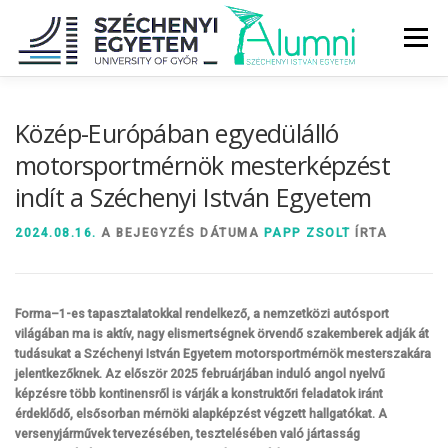
Tovább
a
Menü
tartalomhoz
RÓLUNK
ALUMNI KÖZÖSSÉG
HÍREK
MÉDIA
Közép-Európában egyedülálló
motorsportmérnök mesterképzést
indít a Széchenyi István Egyetem
DIPLOMAÁTADÓ
DIPLOMÁN TÚL
2024.08.16.
A BEJEGYZÉS DÁTUMA
PAPP ZSOLT
ÍRTA
SZOLGÁLTATÁSOK
ÉVFOLYAMOK
Forma–1-es tapasztalatokkal rendelkező, a nemzetközi autósport
világában ma is aktív, nagy elismertségnek örvendő szakemberek adják át
tudásukat a Széchenyi István Egyetem motorsportmérnök mesterszakára
jelentkezőknek. Az először 2025 februárjában induló angol nyelvű
képzésre több kontinensről is várják a konstruktőri feladatok iránt
érdeklődő, elsősorban mérnöki alapképzést végzett hallgatókat. A
versenyjárművek tervezésében, tesztelésében való jártasság