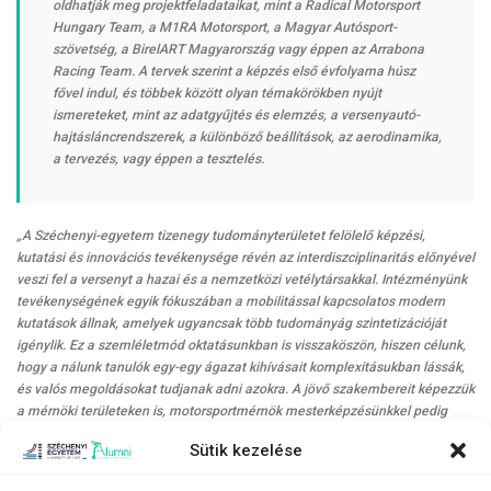
oldhatják meg projektfeladataikat, mint a Radical Motorsport
Hungary Team, a M1RA Motorsport, a Magyar Autósport-
szövetség, a BirelART Magyarország vagy éppen az Arrabona
Racing Team. A tervek szerint a képzés első évfolyama húsz
fővel indul, és többek között olyan témakörökben nyújt
ismereteket, mint az adatgyűjtés és elemzés, a versenyautó-
hajtásláncrendszerek, a különböző beállítások, az aerodinamika,
a tervezés, vagy éppen a tesztelés.
„A Széchenyi-egyetem tizenegy tudományterületet felölelő képzési,
kutatási és innovációs tevékenysége révén az interdiszciplinaritás előnyével
veszi fel a versenyt a hazai és a nemzetközi vetélytársakkal. Intézményünk
tevékenységének egyik fókuszában a mobilitással kapcsolatos modern
kutatások állnak, amelyek ugyancsak több tudományág szintetizációját
igénylik. Ez a szemléletmód oktatásunkban is visszaköszön, hiszen célunk,
hogy a nálunk tanulók egy-egy ágazat kihívásait komplexitásukban lássák,
és valós megoldásokat tudjanak adni azokra. A jövő szakembereit képezzük
a mérnöki területeken is, motorsportmérnök mesterképzésünkkel pedig
ugyancsak a széles körű, gyakorlati tudás átadása a célunk, ráadásul
Sütik kezelése
hallgatóink a szakma nemzetközileg elismert, a motorsport legmagasabb
szintjein tapasztalatot szerzett személyiségeitől sajátíthatják el a