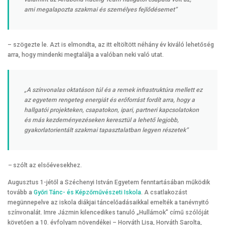
ami megalapozta szakmai és személyes fejlődésemet”
– szögezte le. Azt is elmondta, az itt eltöltött néhány év kiváló lehetőség
arra, hogy mindenki megtalálja a valóban neki való utat.
„A színvonalas oktatáson túl és a remek infrastruktúra mellett ez
az egyetem rengeteg energiát és erőforrást fordít arra, hogy a
hallgatói projekteken, csapatokon, ipari, partneri kapcsolatokon
és más kezdeményezéseken keresztül a lehető legjobb,
gyakorlatorientált szakmai tapasztalatban legyen részetek”
–
szólt az elsőévesekhez.
Augusztus 1-jétől a Széchenyi István Egyetem fenntartásában működik
tovább a
Győri Tánc- és Képzőművészeti Iskola
. A csatlakozást
megünnepelve az iskola diákjai táncelőadásaikkal emelték a tanévnyitó
színvonalát. Imre Jázmin kilencedikes tanuló „Hullámok” című szólóját
követően a 10. évfolyam növendékei – Horváth Lisa, Horváth Sarolta,