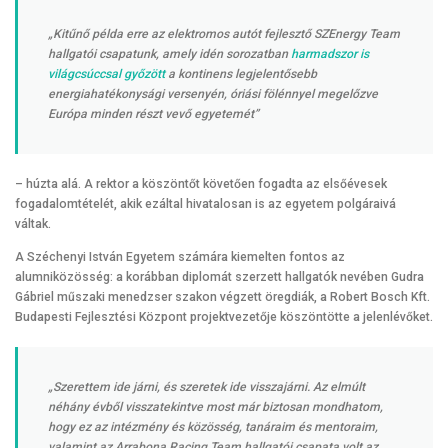
„Kitűnő példa erre az elektromos autót fejlesztő SZEnergy Team
hallgatói csapatunk, amely idén sorozatban
harmadszor is
világcsúccsal győzött
a kontinens legjelentősebb
energiahatékonysági versenyén, óriási fölénnyel megelőzve
Európa minden részt vevő egyetemét”
– húzta alá. A rektor a köszöntőt követően fogadta az elsőévesek
fogadalomtételét, akik ezáltal hivatalosan is az egyetem polgáraivá
váltak.
A Széchenyi István Egyetem számára kiemelten fontos az
alumniközösség: a korábban diplomát szerzett hallgatók nevében Gudra
Gábriel műszaki menedzser szakon végzett öregdiák, a Robert Bosch Kft.
Budapesti Fejlesztési Központ projektvezetője köszöntötte a jelenlévőket.
„Szerettem ide járni, és szeretek ide visszajárni. Az elmúlt
néhány évből visszatekintve most már biztosan mondhatom,
hogy ez az intézmény és közösség, tanáraim és mentoraim,
valamint az Arrabona Racing Team hallgatói csapata volt az,