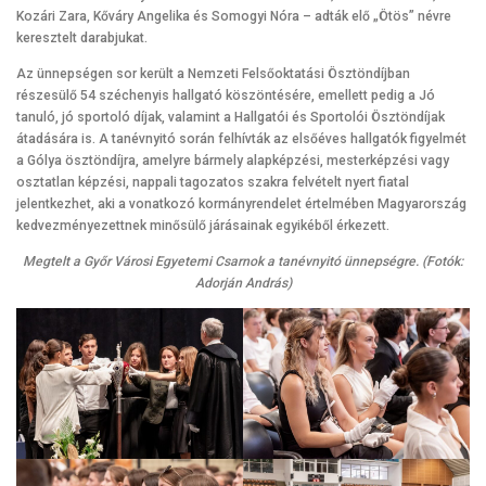
Kozári Zara, Kőváry Angelika és Somogyi Nóra – adták elő „Ötös” névre
keresztelt darabjukat.
Az ünnepségen sor került a Nemzeti Felsőoktatási Ösztöndíjban
részesülő 54 széchenyis hallgató köszöntésére, emellett pedig a Jó
tanuló, jó sportoló díjak, valamint a Hallgatói és Sportolói Ösztöndíjak
átadására is. A tanévnyitó során felhívták az elsőéves hallgatók figyelmét
a Gólya ösztöndíjra, amelyre bármely alapképzési, mesterképzési vagy
osztatlan képzési, nappali tagozatos szakra felvételt nyert fiatal
jelentkezhet, aki a vonatkozó kormányrendelet értelmében Magyarország
kedvezményezettnek minősülő járásainak egyikéből érkezett.
Megtelt a Győr Városi Egyetemi Csarnok a tanévnyitó ünnepségre. (Fotók:
Adorján András)