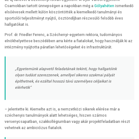
Csarnokban tartott ünnepségen a napokban még a
Gólyahéten
ismerkedő
elsőévesek mellett külön köszöntötték a kiemelkedő tanulmányi és
sportolói teljesítményt nyújtó, ösztöndíjban részesülő felsőbb éves
hallgatókat is.
Prof. dr. Friedler Ferenc, a Széchenyi-egyetem rektora, tudományos
elnökhelyettese beszédében arra kérte a fiatalokat, hogy használják ki az
intézmény nyújtotta páratlan lehetőségeket és infrastruktúrát.
„Egyetemünk alapvető feladatának tekinti, hogy hallgatóink
olyan tudást szerezzenek, amellyel sikeres szakmai pályát
építhetnek, és ezáltal hosszú távú személyes céljaikat is
elérhetik”
– jelentette ki. Kiemelte azt is, a nemzetközi sikerek elérése már a
széchenyis tanulmányok alatt lehetséges, hiszen számos
versenycsapatban, szakkollégiumban vagy akár projektfeladatban részt
vehetnek az ambiciózus fiatalok.