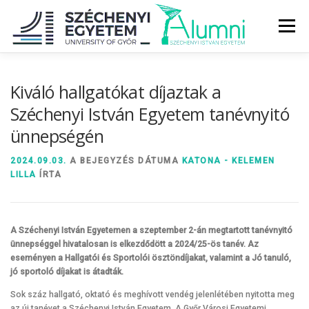
Tovább
a
Menü
tartalomhoz
RÓLUNK
ALUMNI KÖZÖSSÉG
HÍREK
MÉDIA
Kiváló hallgatókat díjaztak a
Széchenyi István Egyetem tanévnyitó
ünnepségén
DIPLOMAÁTADÓ
DIPLOMÁN TÚL
2024.09.03.
A BEJEGYZÉS DÁTUMA
KATONA - KELEMEN
LILLA
ÍRTA
SZOLGÁLTATÁSOK
ÉVFOLYAMOK
A Széchenyi István Egyetemen a szeptember 2-án megtartott tanévnyitó
ünnepséggel hivatalosan is elkezdődött a 2024/25-ös tanév. Az
eseményen a Hallgatói és Sportolói ösztöndíjakat, valamint a Jó tanuló,
jó sportoló díjakat is átadták.
Sok száz hallgató, oktató és meghívott vendég jelenlétében nyitotta meg
az új tanévet a Széchenyi István Egyetem. A Győr Városi Egyetemi