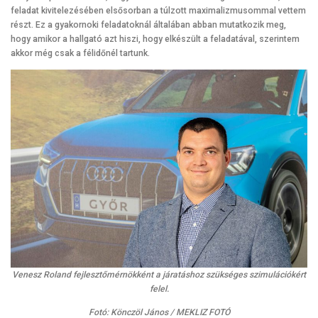
feladat kivitelezésében elsősorban a túlzott maximalizmusommal vettem
részt. Ez a gyakornoki feladatoknál általában abban mutatkozik meg,
hogy amikor a hallgató azt hiszi, hogy elkészült a feladatával, szerintem
akkor még csak a félidőnél tartunk.
Venesz Roland fejlesztőmérnökként a járatáshoz szükséges szimulációkért
felel.
Fotó: Könczöl János / MEKLIZ FOTÓ