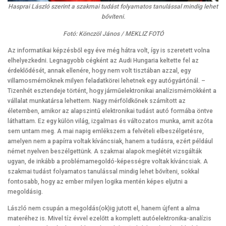
Hasprai László szerint a szakmai tudást folyamatos tanulással mindig lehet
bővíteni.
Fotó: Könczöl János / MEKLIZ FOTÓ
Az informatikai képzésből egy éve még hátra volt, így is szeretett volna
elhelyezkedni. Legnagyobb cégként az Audi Hungaria keltette fel az
érdeklődését, annak ellenére, hogy nem volt tisztában azzal, egy
villamosmérnöknek milyen feladatkörei lehetnek egy autógyártónál. –
Tizenhét esztendeje történt, hogy járműelektronikai analízismérnökként a
vállalat munkatársa lehettem. Nagy mérföldkőnek számított az
életemben, amikor az alapszintű elektronikai tudást autó formába öntve
láthattam. Ez egy külön világ, izgalmas és változatos munka, amit azóta
sem untam meg. A mai napig emlékszem a felvételi elbeszélgetésre,
amelyen nem a papírra voltak kíváncsiak, hanem a tudásra, ezért például
német nyelven beszélgettünk. A szakmai alapok meglétét vizsgálták
ugyan, de inkább a problémamegoldó-képességre voltak kíváncsiak. A
szakmai tudást folyamatos tanulással mindig lehet bővíteni, sokkal
fontosabb, hogy az ember milyen logika mentén képes eljutni a
megoldásig.
László nem csupán a megoldás(ok)ig jutott el, hanem újfent a alma
materéhez is. Mivel tíz évvel ezelőtt a komplett autóelektronika-analízis