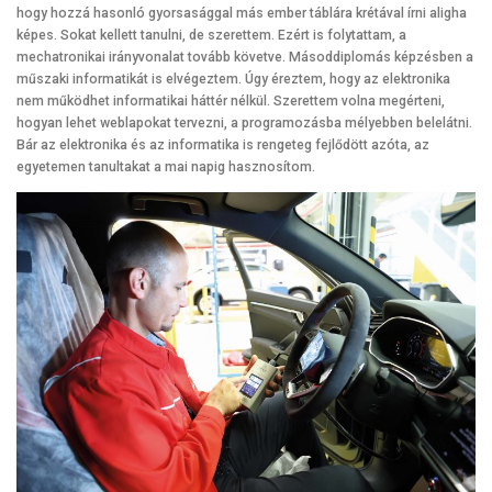
hogy hozzá hasonló gyorsasággal más ember táblára krétával írni aligha
képes. Sokat kellett tanulni, de szerettem. Ezért is folytattam, a
mechatronikai irányvonalat tovább követve. Másoddiplomás képzésben a
műszaki informatikát is elvégeztem. Úgy éreztem, hogy az elektronika
nem működhet informatikai háttér nélkül. Szerettem volna megérteni,
hogyan lehet weblapokat tervezni, a programozásba mélyebben belelátni.
Bár az elektronika és az informatika is rengeteg fejlődött azóta, az
egyetemen tanultakat a mai napig hasznosítom.