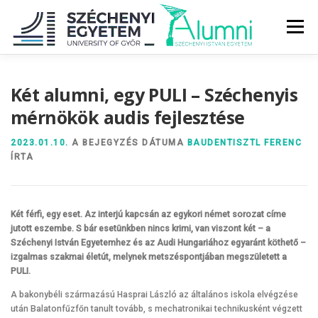
Tovább
a
Menü
tartalomhoz
RÓLUNK
ALUMNI KÖZÖSSÉG
HÍREK
MÉDIA
Két alumni, egy PULI
–
Széchenyis
mérnökök audis fejlesztése
DIPLOMAÁTADÓ
DIPLOMÁN TÚL
2023.01.10.
A BEJEGYZÉS DÁTUMA
BAUDENTISZTL FERENC
ÍRTA
SZOLGÁLTATÁSOK
ÉVFOLYAMOK
Két férfi, egy eset. Az interjú kapcsán az egykori német sorozat címe
jutott eszembe. S bár esetünkben nincs krimi, van viszont két – a
Széchenyi István Egyetemhez és az Audi Hungariához egyaránt köthető –
izgalmas szakmai életút, melynek metszéspontjában megszületett a
PULI.
A bakonybéli származású Hasprai László az általános iskola elvégzése
után Balatonfűzfőn tanult tovább, s mechatronikai technikusként végzett