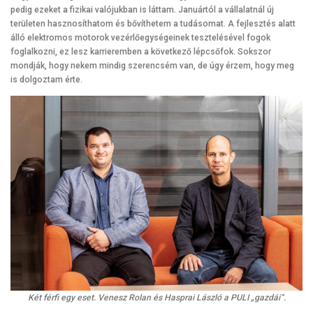
pedig ezeket a fizikai valójukban is láttam. Januártól a vállalatnál új
területen hasznosíthatom és bővíthetem a tudásomat. A fejlesztés alatt
álló elektromos motorok vezérlőegységeinek tesztelésével fogok
foglalkozni, ez lesz karrieremben a következő lépcsőfok. Sokszor
mondják, hogy nekem mindig szerencsém van, de úgy érzem, hogy meg
is dolgoztam érte.
Két férfi egy eset. Venesz Rolan és Hasprai László a PULI „gazdái”.