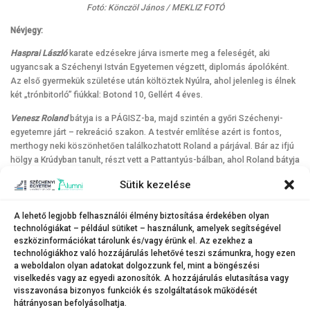
Fotó: Könczöl János / MEKLIZ FOTÓ
Névjegy:
Hasprai László
karate edzésekre járva ismerte meg a feleségét, aki
ugyancsak a Széchenyi István Egyetemen végzett, diplomás ápolóként.
Az első gyermekük születése után költöztek Nyúlra, ahol jelenleg is élnek
két „trónbitorló” fiúkkal: Botond 10, Gellért 4 éves.
Venesz Roland
bátyja is a PÁGISZ-ba, majd szintén a győri Széchenyi-
egyetemre járt – rekreáció szakon. A testvér említése azért is fontos,
merthogy neki köszönhetően találkozhatott Roland a párjával. Bár az ifjú
hölgy a Krúdyban tanult, részt vett a Pattantyús-bálban, ahol Roland bátyja
rábeszélte arra, hogy csatlakozzon csapatukhoz a középiskolák 24 órás
Sütik kezelése
vetélkedőjében. A versenyre készülődés közben találkozott Roland
leendő feleségével, akivel végeredményben 9. osztályos koruk óta egy
párt alkotnak. Szerelmük gyümölcse Kornél, aki most öt hónapos. A
A lehető legjobb felhasználói élmény biztosítása érdekében olyan
technológiákat – például sütiket – használunk, amelyek segítségével
család Pannonhalmán él. Természetesen a feleség is a Széchenyin
eszközinformációkat tárolunk és/vagy érünk el. Az ezekhez a
végzett, gazdálkodás és menedzsment szakon.
technológiákhoz való hozzájárulás lehetővé teszi számunkra, hogy ezen
FORRÁS: Széchenyi Alumni Magazin 2022 tél
a weboldalon olyan adatokat dolgozzunk fel, mint a böngészési
viselkedés vagy az egyedi azonosítók. A hozzájárulás elutasítása vagy
visszavonása bizonyos funkciók és szolgáltatások működését
hátrányosan befolyásolhatja.