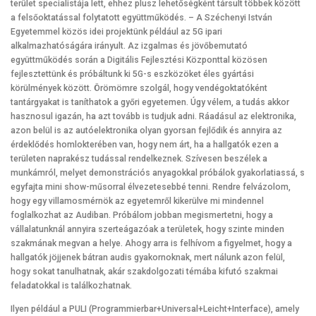
terület specialistája lett, ehhez plusz lehetőségként társult többek között
a felsőoktatással folytatott együttműködés. – A Széchenyi István
Egyetemmel közös idei projektünk például az 5G ipari
alkalmazhatóságára irányult. Az izgalmas és jövőbemutató
együttműködés során a Digitális Fejlesztési Központtal közösen
fejlesztettünk és próbáltunk ki 5G-s eszközöket éles gyártási
körülmények között. Örömömre szolgál, hogy vendégoktatóként
tantárgyakat is taníthatok a győri egyetemen. Úgy vélem, a tudás akkor
hasznosul igazán, ha azt tovább is tudjuk adni. Ráadásul az elektronika,
azon belül is az autóelektronika olyan gyorsan fejlődik és annyira az
érdeklődés homlokterében van, hogy nem árt, ha a hallgatók ezen a
területen naprakész tudással rendelkeznek. Szívesen beszélek a
munkámról, melyet demonstrációs anyagokkal próbálok gyakorlatiassá, s
egyfajta mini show-műsorral élvezetesebbé tenni. Rendre felvázolom,
hogy egy villamosmérnök az egyetemről kikerülve mi mindennel
foglalkozhat az Audiban. Próbálom jobban megismertetni, hogy a
vállalatunknál annyira szerteágazóak a területek, hogy szinte minden
szakmának megvan a helye. Ahogy arra is felhívom a figyelmet, hogy a
hallgatók jöjjenek bátran audis gyakornoknak, mert nálunk azon felül,
hogy sokat tanulhatnak, akár szakdolgozati témába kifutó szakmai
feladatokkal is találkozhatnak.
Ilyen például a PULI (Programmierbar+Universal+Leicht+Interface), amely