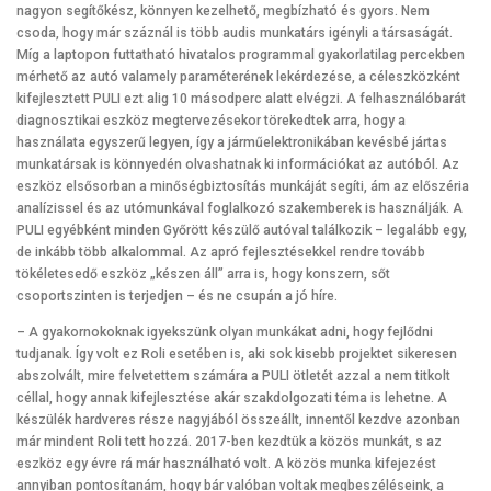
nagyon segítőkész, könnyen kezelhető, megbízható és gyors. Nem
csoda, hogy már száznál is több audis munkatárs igényli a társaságát.
Míg a laptopon futtatható hivatalos programmal gyakorlatilag percekben
mérhető az autó valamely paraméterének lekérdezése, a céleszközként
kifejlesztett PULI ezt alig 10 másodperc alatt elvégzi. A felhasználóbarát
diagnosztikai eszköz megtervezésekor törekedtek arra, hogy a
használata egyszerű legyen, így a járműelektronikában kevésbé jártas
munkatársak is könnyedén olvashatnak ki információkat az autóból. Az
eszköz elsősorban a minőségbiztosítás munkáját segíti, ám az előszéria
analízissel és az utómunkával foglalkozó szakemberek is használják. A
PULI egyébként minden Győrött készülő autóval találkozik – legalább egy,
de inkább több alkalommal. Az apró fejlesztésekkel rendre tovább
tökéletesedő eszköz „készen áll” arra is, hogy konszern, sőt
csoportszinten is terjedjen – és ne csupán a jó híre.
– A gyakornokoknak igyekszünk olyan munkákat adni, hogy fejlődni
tudjanak. Így volt ez Roli esetében is, aki sok kisebb projektet sikeresen
abszolvált, mire felvetettem számára a PULI ötletét azzal a nem titkolt
céllal, hogy annak kifejlesztése akár szakdolgozati téma is lehetne. A
készülék hardveres része nagyjából összeállt, innentől kezdve azonban
már mindent Roli tett hozzá. 2017-ben kezdtük a közös munkát, s az
eszköz egy évre rá már használható volt. A közös munka kifejezést
annyiban pontosítanám, hogy bár valóban voltak megbeszéléseink, a