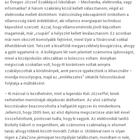
az Öveges József Szakképző Iskolában. – Mechanika, elektronika, vagy
informatika? A három szakirány közül kellett választanom, végül az
elektronika mellett döntöttem. Valószínűleg édesapámtól örököltem a
villamosság iránti érdeklődést, aki villamos energiaipari technikusi
képesítést szerzett. Azzal, hogy villamosmérnöki jövőt képzeltem
magamnak, már „csupán” a helyszínt kellett kiválasztanom. Ez azonban
már nem okozott komolyabb fejtörést, mivel Győr a fővárosnál sokkal
élhetőbbnek tűnt. Tetszett a kisalföldi megyeszékhely kisugárzása, ahogy
a győri egyetemé is. A kollégiumi lét sem jelentett számomra újdonságot,
mivel a középiskolás időszakban is koleszos voltam. Annyiban
mégiscsak szokatlan volt, hogy itt korántsem voltak annyira
szabályozottak a körülmények, amit persze igyekeztünk is kihasználni –
mondja mosolyogva, majd az „emlékezetes” oktatók felsorolásával
folytatja a múltidézést.
– Ki mással is kezdhetném, mint a legendás Kuti Józseffel, kinek
verhetetlen memóriáját idejekorán átélhettem. Az első zárthelyi
kiosztásakor beazonosította a hallgatóit egyszer és mindenkorra.
Jellemző, hogy 2005-ben, az első diploma megszerzése után két évvel
összefutottunk, pontosan tudta, hogy ki vagyok. Az elektronikát tanító
Borbély Gábort is megemlítem, aki számomra szakmailag is elismert
tanár, ahogy többek között Horváth Zoltán is. Utóbbival nem is olyan
régen a ZalaZone járműipari tesztpályán találkoztam, mondtam is neki,