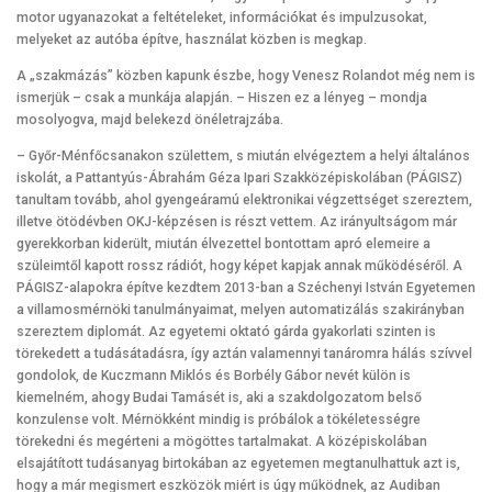
motor ugyanazokat a feltételeket, információkat és impulzusokat,
melyeket az autóba építve, használat közben is megkap.
A „szakmázás” közben kapunk észbe, hogy Venesz Rolandot még nem is
ismerjük – csak a munkája alapján. – Hiszen ez a lényeg – mondja
mosolyogva, majd belekezd önéletrajzába.
– Győr-Ménfőcsanakon születtem, s miután elvégeztem a helyi általános
iskolát, a Pattantyús-Ábrahám Géza Ipari Szakközépiskolában (PÁGISZ)
tanultam tovább, ahol gyengeáramú elektronikai végzettséget szereztem,
illetve ötödévben OKJ-képzésen is részt vettem. Az irányultságom már
gyerekkorban kiderült, miután élvezettel bontottam apró elemeire a
szüleimtől kapott rossz rádiót, hogy képet kapjak annak működéséről. A
PÁGISZ-alapokra építve kezdtem 2013-ban a Széchenyi István Egyetemen
a villamosmérnöki tanulmányaimat, melyen automatizálás szakirányban
szereztem diplomát. Az egyetemi oktató gárda gyakorlati szinten is
törekedett a tudásátadásra, így aztán valamennyi tanáromra hálás szívvel
gondolok, de Kuczmann Miklós és Borbély Gábor nevét külön is
kiemelném, ahogy Budai Tamásét is, aki a szakdolgozatom belső
konzulense volt. Mérnökként mindig is próbálok a tökéletességre
törekedni és megérteni a mögöttes tartalmakat. A középiskolában
elsajátított tudásanyag birtokában az egyetemen megtanulhattuk azt is,
hogy a már megismert eszközök miért is úgy működnek, az Audiban