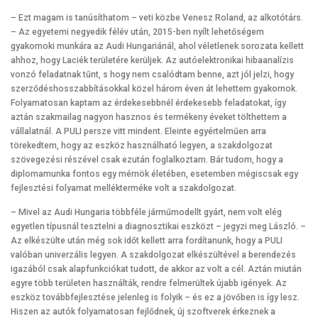
– Ezt magam is tanúsíthatom – veti közbe Venesz Roland, az alkotótárs.
– Az egyetemi negyedik félév után, 2015-ben nyílt lehetőségem
gyakornoki munkára az Audi Hungariánál, ahol véletlenek sorozata kellett
ahhoz, hogy Laciék területére kerüljek. Az autóelektronikai hibaanalízis
vonzó feladatnak tűnt, s hogy nem csalódtam benne, azt jól jelzi, hogy
szerződéshosszabbításokkal közel három éven át lehettem gyakornok.
Folyamatosan kaptam az érdekesebbnél érdekesebb feladatokat, így
aztán szakmailag nagyon hasznos és termékeny éveket tölthettem a
vállalatnál. A PULI persze vitt mindent. Eleinte egyértelműen arra
törekedtem, hogy az eszköz használható legyen, a szakdolgozat
szövegezési részével csak ezután foglalkoztam. Bár tudom, hogy a
diplomamunka fontos egy mérnök életében, esetemben mégiscsak egy
fejlesztési folyamat mellékterméke volt a szakdolgozat.
– Mivel az Audi Hungaria többféle járműmodellt gyárt, nem volt elég
egyetlen típusnál tesztelni a diagnosztikai eszközt – jegyzi meg László. –
Az elkészülte után még sok időt kellett arra fordítanunk, hogy a PULI
valóban univerzális legyen. A szakdolgozat elkészültével a berendezés
igazából csak alapfunkciókat tudott, de akkor az volt a cél. Aztán miután
egyre több területen használták, rendre felmerültek újabb igények. Az
eszköz továbbfejlesztése jelenleg is folyik – és ez a jövőben is így lesz.
Hiszen az autók folyamatosan fejlődnek, új szoftverek érkeznek a