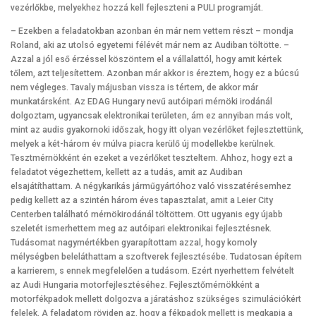
vezérlőkbe, melyekhez hozzá kell fejleszteni a PULI programját.
– Ezekben a feladatokban azonban én már nem vettem részt – mondja
Roland, aki az utolsó egyetemi félévét már nem az Audiban töltötte. –
Azzal a jól eső érzéssel köszöntem el a vállalattól, hogy amit kértek
tőlem, azt teljesítettem. Azonban már akkor is éreztem, hogy ez a búcsú
nem végleges. Tavaly májusban vissza is tértem, de akkor már
munkatársként. Az EDAG Hungary nevű autóipari mérnöki irodánál
dolgoztam, ugyancsak elektronikai területen, ám ez annyiban más volt,
mint az audis gyakornoki időszak, hogy itt olyan vezérlőket fejlesztettünk,
melyek a két-három év múlva piacra kerülő új modellekbe kerülnek.
Tesztmérnökként én ezeket a vezérlőket teszteltem. Ahhoz, hogy ezt a
feladatot végezhettem, kellett az a tudás, amit az Audiban
elsajátíthattam. A négykarikás járműgyártóhoz való visszatérésemhez
pedig kellett az a szintén három éves tapasztalat, amit a Leier City
Centerben található mérnökirodánál töltöttem. Ott ugyanis egy újabb
szeletét ismerhettem meg az autóipari elektronikai fejlesztésnek.
Tudásomat nagymértékben gyarapítottam azzal, hogy komoly
mélységben beleláthattam a szoftverek fejlesztésébe. Tudatosan építem
a karrierem, s ennek megfelelően a tudásom. Ezért nyerhettem felvételt
az Audi Hungaria motorfejlesztéséhez. Fejlesztőmérnökként a
motorfékpadok mellett dolgozva a járatáshoz szükséges szimulációkért
felelek. A feladatom röviden az, hogy a fékpadok mellett is megkapja a