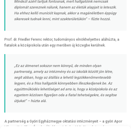
Mindezt azért tartjuk fontosnak, mert hallgatóink nemcsak
diplomát szereznek nálunk, hanem az életük alapjait is leteszik.
Ha ehhez kellő muníciót kapnak, akkor a magánéletben éppúgy
sikeresek tudnak lenni, mint szakterületükön”
– fűzte hozzá.
Prof. dr. Friedler Ferenc rektor, tudományos elnökhelyettes aláhúzta, a
fiatalok a középiskola után egy merőben új közegbe kerülnek.
„Ez az átmenet sokszor nem könnyű, de minden olyan
partnerség, amely az intézmény és az iskolák között jön létre,
segít abban, hogy az átállás a lehető legzökkenőmentesebb
legyen, és a friss hallgatók könnyebben illeszkedjenek be. Az
együttműködés lehetőséget ad arra is, hogy a középiskola és az
egyetem közösen figyeljen oda a fiatal tehetségekre, és segítse
útjukat”
– húzta alá.
A partnerség a Győri Egyházmegye oktatási intézményeit – a győri Apor
Vilmos Katolikus Óvoda, Általános Iskola, AMI, Gimnázium és