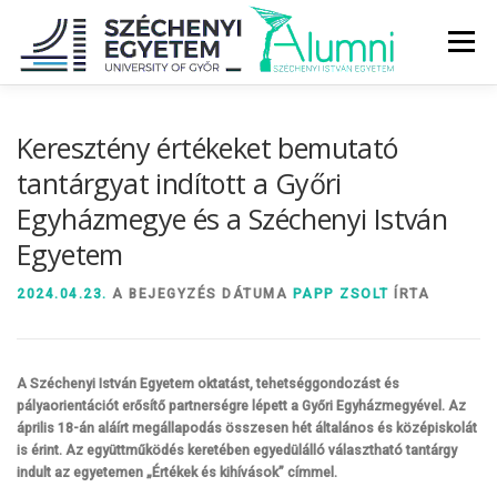
Tovább
a
Menü
tartalomhoz
RÓLUNK
ALUMNI KÖZÖSSÉG
HÍREK
MÉDIA
Keresztény értékeket bemutató
tantárgyat indított a Győri
Egyházmegye és a Széchenyi István
DIPLOMAÁTADÓ
DIPLOMÁN TÚL
Egyetem
SZOLGÁLTATÁSOK
ÉVFOLYAMOK
2024.04.23.
A BEJEGYZÉS DÁTUMA
PAPP ZSOLT
ÍRTA
A Széchenyi István Egyetem oktatást, tehetséggondozást és
pályaorientációt erősítő partnerségre lépett a Győri Egyházmegyével. Az
április 18-án aláírt megállapodás összesen hét általános és középiskolát
is érint. Az együttműködés keretében egyedülálló választható tantárgy
indult az egyetemen „Értékek és kihívások” címmel.