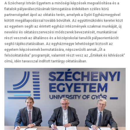
A Széchenyi István Egyetem a minőségi képzések megvalósítása és a
fiatalok pályaválasztásának támogatása érdekében széles körű
partnerségeket ápol az oktatás terén, amelyek a Győri Egyházmegyével
kötött megállapodással tovább bővültek. Az együttműködés keretei közt
az egyetem segíti az érintett egyházi intézmények szakmai munkáját, új
nevelési és oktatásszervezési módszerek bevezetését, munkatársai
részt vesznek az általános és a középiskolai tanulók pályaorientációt
segítő tájékoztatásában. Az egyházmegye lehetőséget biztosít az
egyetem képzéseinek bemutatására, népszerűsíti annak „Út a
felsőoktatásba” programját, valamint részt vesz az „Értékek és kihívások”
című, idén tavasszal indított tantárgy oktatásában.