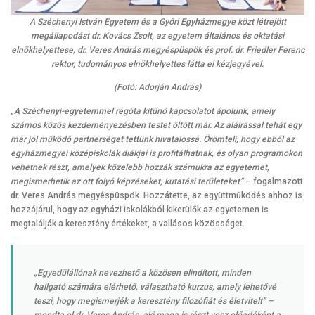
A Széchenyi István Egyetem és a Győri Egyházmegye közt létrejött
megállapodást dr. Kovács Zsolt, az egyetem általános és oktatási
elnökhelyettese, dr. Veres András megyéspüspök és prof. dr. Friedler Ferenc
rektor, tudományos elnökhelyettes látta el kézjegyével.
(Fotó: Adorján András)
„A Széchenyi-egyetemmel régóta kitűnő kapcsolatot ápolunk, amely
számos közös kezdeményezésben testet öltött már. Az aláírással tehát egy
már jól működő partnerséget tettünk hivatalossá. Örömteli, hogy ebből az
egyházmegyei középiskolák diákjai is profitálhatnak, és olyan programokon
vehetnek részt, amelyek közelebb hozzák számukra az egyetemet,
megismerhetik az ott folyó képzéseket, kutatási területeket”
– fogalmazott
dr. Veres András megyéspüspök. Hozzátette, az együttműködés ahhoz is
hozzájárul, hogy az egyházi iskolákból kikerülők az egyetemen is
megtalálják a keresztény értékeket, a vallásos közösséget.
„Egyedülállónak nevezhető a közösen elindított, minden
hallgató számára elérhető, választható kurzus, amely lehetővé
teszi, hogy megismerjék a keresztény filozófiát és életvitelt”
–
mondta el dr. Veres András, aki maga is részt vesz előadóként a