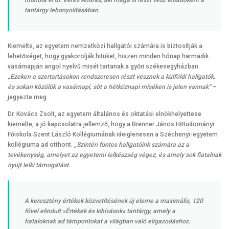
tantárgy lebonyolításában.
Kiemelte, az egyetem nemzetközi hallgatói számára is biztosítják a
lehetőséget, hogy gyakorolják hitüket, hiszen minden hónap harmadik
vasárnapján angol nyelvű misét tartanak a győri székesegyházban.
„Ezeken a szertartásokon rendszeresen részt vesznek a külföldi hallgatók,
és sokan közülük a vasárnapi, sőt a hétköznapi miséken is jelen vannak”
–
jegyezte meg.
Dr. Kovács Zsolt, az egyetem általános és oktatási elnökhelyettese
kiemelte, a jó kapcsolatra jellemző, hogy a Brenner János Hittudományi
Főiskola Szent László Kollégiumának ideiglenesen a Széchenyi-egyetem
kollégiuma ad otthont.
„Szintén fontos hallgatóink számára az a
tevékenység, amelyet az egyetemi lelkészség végez, és amely sok fiatalnak
nyújt lelki támogatást.
A keresztény értékek közvetítésének új eleme a maximális, 120
fővel elindult »Értékek és kihívások« tantárgy, amely a
fiataloknak ad támpontokat a világban való eligazodáshoz.