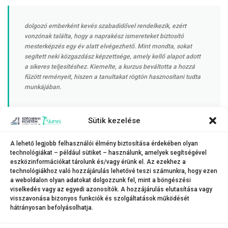
dolgozó emberként kevés szabadidővel rendelkezik, ezért
vonzónak találta, hogy a naprakész ismereteket biztosító
mesterképzés egy év alatt elvégezhető. Mint mondta, sokat
segített neki közgazdász képzettsége, amely kellő alapot adott
a sikeres teljesítéshez. Kiemelte, a kurzus beváltotta a hozzá
fűzött reményeit, hiszen a tanultakat rögtön hasznosítani tudta
munkájában.
Sütik kezelése
Bár csak néhány napja záróvizsgázott, de már be is adta jelentkezését az
egyetem ESG-tanácsadó képzésére. Czipf Henriett ugyanis úgy látja, aki
naprakész akar maradni az ESG-terület még alakuló rendszerében, annak
A lehető legjobb felhasználói élmény biztosítása érdekében olyan
technológiákat – például sütiket – használunk, amelyek segítségével
folyamatosan képeznie kell magát.
eszközinformációkat tárolunk és/vagy érünk el. Az ezekhez a
A mesterszakról
itt olvasható
tájékoztató, jelentkezni pedig február 15-ig
technológiákhoz való hozzájárulás lehetővé teszi számunkra, hogy ezen
a weboldalon olyan adatokat dolgozzunk fel, mint a böngészési
lehet a
felvi.hu
oldalon keresztül.
viselkedés vagy az egyedi azonosítók. A hozzájárulás elutasítása vagy
visszavonása bizonyos funkciók és szolgáltatások működését
hátrányosan befolyásolhatja.