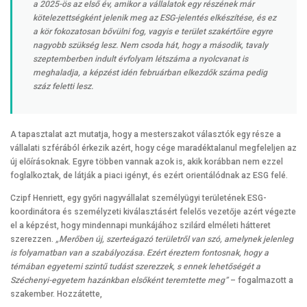
a 2025-ös az első év, amikor a vállalatok egy részének már
kötelezettségként jelenik meg az ESG-jelentés elkészítése, és ez
a kör fokozatosan bővülni fog, vagyis e terület szakértőire egyre
nagyobb szükség lesz. Nem csoda hát, hogy a második, tavaly
szeptemberben indult évfolyam létszáma a nyolcvanat is
meghaladja, a képzést idén februárban elkezdők száma pedig
száz feletti lesz.
A tapasztalat azt mutatja, hogy a mesterszakot választók egy része a
vállalati szférából érkezik azért, hogy cége maradéktalanul megfeleljen az
új előírásoknak. Egyre többen vannak azok is, akik korábban nem ezzel
foglalkoztak, de látják a piaci igényt, és ezért orientálódnak az ESG felé.
Czipf Henriett, egy győri nagyvállalat személyügyi területének ESG-
koordinátora és személyzeti kiválasztásért felelős vezetője azért végezte
el a képzést, hogy mindennapi munkájához szilárd elméleti hátteret
szerezzen.
„Merőben új, szerteágazó területről van szó, amelynek jelenleg
is folyamatban van a szabályozása. Ezért éreztem fontosnak, hogy a
témában egyetemi szintű tudást szerezzek, s ennek lehetőségét a
Széchenyi-egyetem hazánkban elsőként teremtette meg”
– fogalmazott a
szakember. Hozzátette,