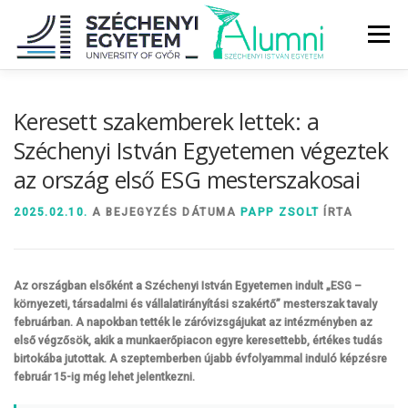
Tovább
a
Menü
tartalomhoz
RÓLUNK
ALUMNI KÖZÖSSÉG
HÍREK
MÉDIA
Keresett szakemberek lettek: a
Széchenyi István Egyetemen végeztek
az ország első ESG mesterszakosai
DIPLOMAÁTADÓ
DIPLOMÁN TÚL
2025.02.10.
A BEJEGYZÉS DÁTUMA
PAPP ZSOLT
ÍRTA
SZOLGÁLTATÁSOK
ÉVFOLYAMOK
Az országban elsőként a Széchenyi István Egyetemen indult „ESG –
környezeti, társadalmi és vállalatirányítási szakértő” mesterszak tavaly
februárban. A napokban tették le záróvizsgájukat az intézményben az
első végzősök, akik a munkaerőpiacon egyre keresettebb, értékes tudás
birtokába jutottak. A szeptemberben újabb évfolyammal induló képzésre
február 15-ig még lehet jelentkezni.