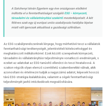
A Széchenyi István Egyetem egy éve országosan elsőként
indította el a fenntarthatóságot szolgáló
ESG – környezeti,
társadalmi és vállalatirányítási szakértő
mesterképzését. A két
féléves szak egy új európai uniós szabályozás hatályba lépése
miatt vált igencsak aktuálissá a gazdasági szférában.
Az ESG szabályrendszerének lényege, hogy mérhetővé teszi a vállalatok
fenntarthatósági tevékenységét, jelentéstételi kötelezettséggel és
meghatározott indikátorkörrel. Ezek között szerepelnek környezeti,
társadalmi és vállalatirányítási teljesítményre vonatkozó eredmények, s
ezeket az adatokat az ESG-tanúsító ellenőrzi és teszi hivatalossá. A
szakon végzők olyan elemző szemléletű szakemberekké válnak, akik
azonosítani és értelmezni tudják a nagyszámú adatot, képesek hosszú
távú ESG-stratégia kialakítására, valamint a cégek fenntarthatósági
teljesítményét javító intézkedések megvalósítására.