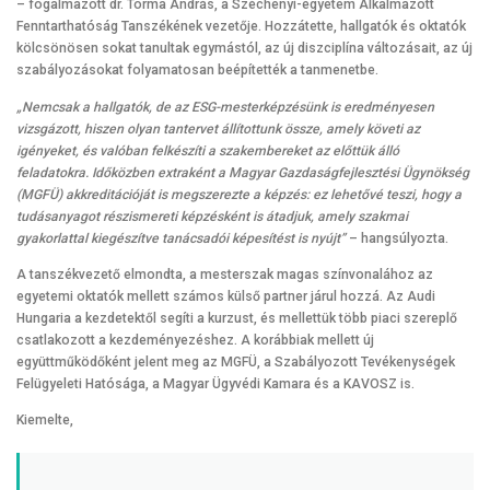
– fogalmazott dr. Torma András, a Széchenyi-egyetem Alkalmazott
Fenntarthatóság Tanszékének vezetője. Hozzátette, hallgatók és oktatók
kölcsönösen sokat tanultak egymástól, az új diszciplína változásait, az új
szabályozásokat folyamatosan beépítették a tanmenetbe.
„Nemcsak a hallgatók, de az ESG-mesterképzésünk is eredményesen
vizsgázott, hiszen olyan tantervet állítottunk össze, amely követi az
igényeket, és valóban felkészíti a szakembereket az előttük álló
feladatokra. Időközben extraként a Magyar Gazdaságfejlesztési Ügynökség
(MGFÜ) akkreditációját is megszerezte a képzés: ez lehetővé teszi, hogy a
tudásanyagot részismereti képzésként is átadjuk, amely szakmai
gyakorlattal kiegészítve tanácsadói képesítést is nyújt”
– hangsúlyozta.
A tanszékvezető elmondta, a mesterszak magas színvonalához az
egyetemi oktatók mellett számos külső partner járul hozzá. Az Audi
Hungaria a kezdetektől segíti a kurzust, és mellettük több piaci szereplő
csatlakozott a kezdeményezéshez. A korábbiak mellett új
együttműködőként jelent meg az MGFÜ, a Szabályozott Tevékenységek
Felügyeleti Hatósága, a Magyar Ügyvédi Kamara és a KAVOSZ is.
Kiemelte,