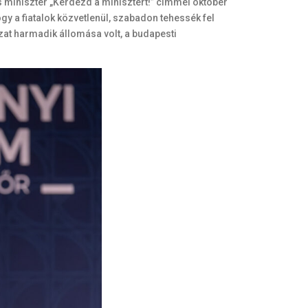
s miniszter „Kérdezd a minisztert!” címmel október
gy a fiatalok közvetlenül, szabadon tehessék fel
zat harmadik állomása volt, a budapesti