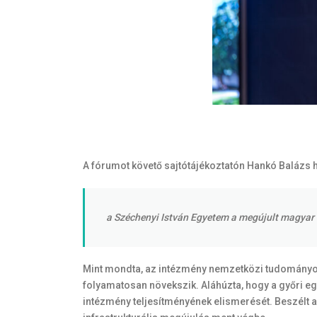
A fórumot követő sajtótájékoztatón Hankó Balázs 
a Széchenyi István Egyetem a megújult magyar e
Mint mondta, az intézmény nemzetközi tudományos 
folyamatosan növekszik. Aláhúzta, hogy a győri egy
intézmény teljesítményének elismerését. Beszélt arr