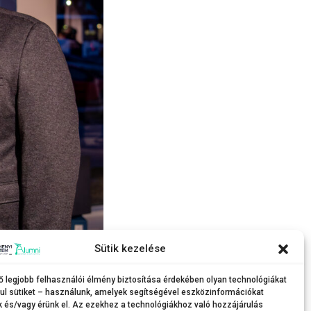
Sütik kezelése
gatói Önkormányzatának elnökével.
ő legjobb felhasználói élmény biztosítása érdekében olyan technológiákat
ul sütiket – használunk, amelyek segítségével eszközinformációkat
k és/vagy érünk el. Az ezekhez a technológiákhoz való hozzájárulás