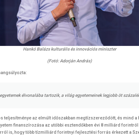
Hankó Balázs kulturális és innovációs miniszter
(Fotó: Adorján András)
hangsúlyozta:
gyetemek élvonalába tartozik, a világ egyetemeinek legjobb öt százalé
teljesítménye az elmúlt időszakban megtízszereződött, és mind a h
etem finanszírozása az utóbbi esztendőkben évi 8 milliárd forintról 
ól is, hogy több tízmilliárd forintnyi fejlesztési forrás érkezett a S