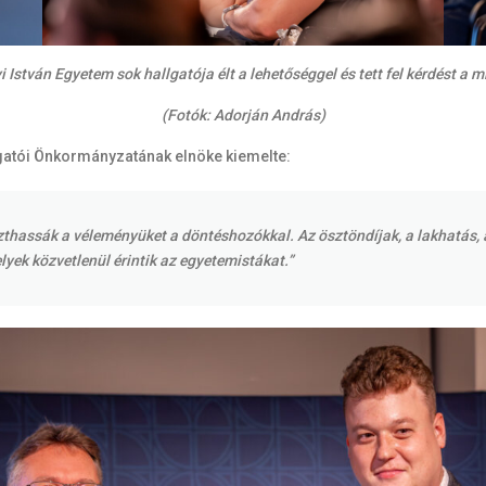
 István Egyetem sok hallgatója élt a lehetőséggel és tett fel kérdést a m
(Fotók: Adorján András)
lgatói Önkormányzatának elnöke kiemelte:
zthassák a véleményüket a döntéshozókkal. Az ösztöndíjak, a lakhatás,
yek közvetlenül érintik az egyetemistákat.”