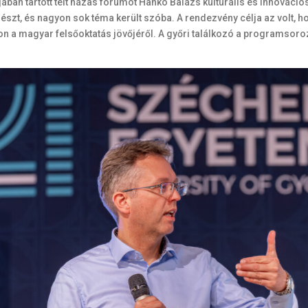
ában tartott telt házas fórumot Hankó Balázs kulturális és innováció
észt, és nagyon sok téma került szóba. A rendezvény célja az volt, ho
on a magyar felsőoktatás jövőjéről. A győri találkozó a programsoro