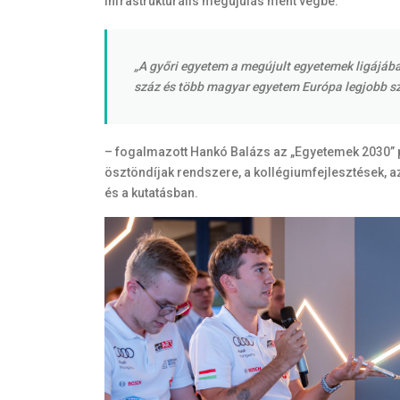
infrastrukturális megújulás ment végbe.
„A győri egyetem a megújult egyetemek ligájában
száz és több magyar egyetem Európa legjobb sz
– fogalmazott Hankó Balázs az „Egyetemek 2030” pr
ösztöndíjak rendszere, a kollégiumfejlesztések, az
és a kutatásban.