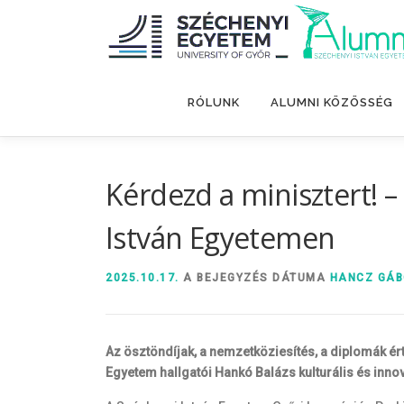
Tovább
a
tartalomhoz
RÓLUNK
ALUMNI KÖZÖSSÉG
Kérdezd a minisztert! –
István Egyetemen
2025.10.17.
A BEJEGYZÉS DÁTUMA
HANCZ GÁ
Az ösztöndíjak, a nemzetköziesítés, a diplomák ér
Egyetem hallgatói Hankó Balázs kulturális és inno