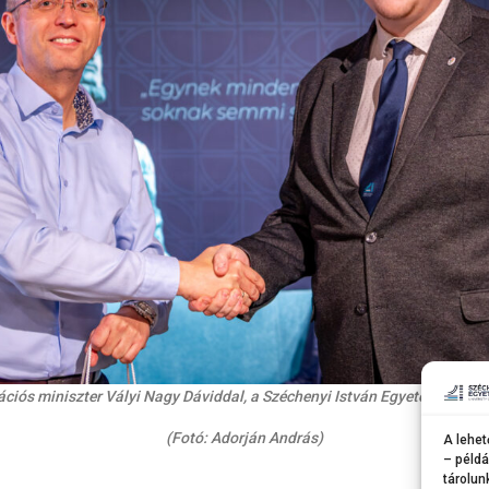
ációs miniszter Vályi Nagy Dáviddal, a Széchenyi István Egyetem Hall
(Fotó: Adorján András)
A lehet
– példá
tárolun