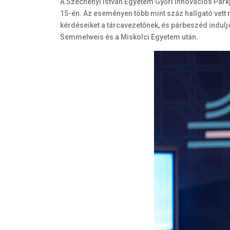
A Széchenyi István Egyetem Győri Innovációs Parkj
15-én. Az eseményen több mint száz hallgató vett r
kérdéseiket a tárcavezetőnek, és párbeszéd indulj
Semmelweis és a Miskolci Egyetem után.