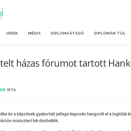
HÍREK
MÉDIA
DIPLOMAÁTADÓ
DIPLOMÁN TÚL
 telt házas fórumot tartott Hank
BOR
ÍRTA
téke és a képzések gyakorlati jellege kapcsán hangzott el a legtöbb
vációs minisztert kérdezhették.