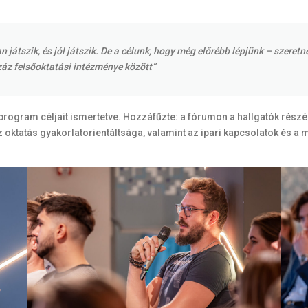
 játszik, és jól játszik. De a célunk, hogy még előrébb lépjünk – szeret
áz felsőoktatási intézménye között”
ogram céljait ismertetve. Hozzáfűzte: a fórumon a hallgatók részérő
 oktatás gyakorlatorientáltsága, valamint az ipari kapcsolatok és a