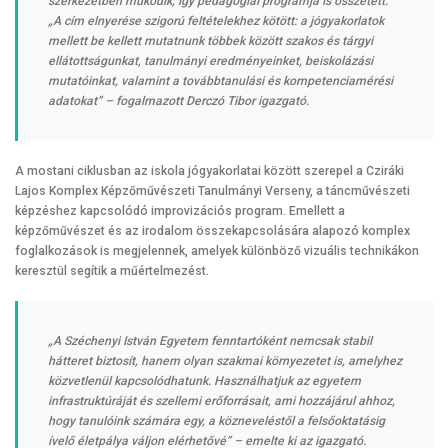
szerkezetben működik, így pedagógiai programja is összetett.
„A cím elnyerése szigorú feltételekhez kötött: a jógyakorlatok
mellett be kellett mutatnunk többek között szakos és tárgyi
ellátottságunkat, tanulmányi eredményeinket, beiskolázási
mutatóinkat, valamint a továbbtanulási és kompetenciamérési
adatokat” – fogalmazott Derczó Tibor igazgató.
A mostani ciklusban az iskola jógyakorlatai között szerepel a Cziráki
Lajos Komplex Képzőművészeti Tanulmányi Verseny, a táncművészeti
képzéshez kapcsolódó improvizációs program. Emellett a
képzőművészet és az irodalom összekapcsolására alapozó komplex
foglalkozások is megjelennek, amelyek különböző vizuális technikákon
keresztül segítik a műértelmezést.
„A Széchenyi István Egyetem fenntartóként nemcsak stabil
hátteret biztosít, hanem olyan szakmai környezetet is, amelyhez
közvetlenül kapcsolódhatunk. Használhatjuk az egyetem
infrastruktúráját és szellemi erőforrásait, ami hozzájárul ahhoz,
hogy tanulóink számára egy, a közneveléstől a felsőoktatásig
ívelő életpálya váljon elérhetővé” – emelte ki az igazgató.