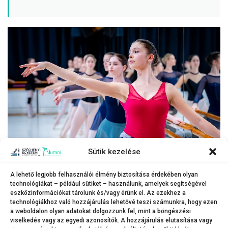
Sütik kezelése
Az Oktatási Hivatal bázisintézménye cím is jelzi a Győri Tánc- és
A lehető legjobb felhasználói élmény biztosítása érdekében olyan
technológiákat – például sütiket – használunk, amelyek segítségével
Képzőművészeti Általános Iskola, Szakgimnázium és Kollégium által
eszközinformációkat tárolunk és/vagy érünk el. Az ezekhez a
képviselt magas színvonalat.
technológiákhoz való hozzájárulás lehetővé teszi számunkra, hogy ezen
(Fotó: Adorján András)
a weboldalon olyan adatokat dolgozzunk fel, mint a böngészési
viselkedés vagy az egyedi azonosítók. A hozzájárulás elutasítása vagy