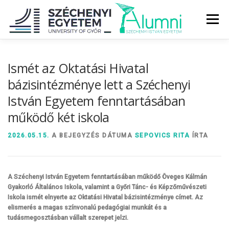
Tovább
a
Menü
tartalomhoz
RÓLUNK
ALUMNI KÖZÖSSÉG
HÍREK
MÉDIA
Ismét az Oktatási Hivatal
bázisintézménye lett a Széchenyi
István Egyetem fenntartásában
DIPLOMAÁTADÓ
DIPLOMÁN TÚL
működő két iskola
SZOLGÁLTATÁSOK
ÉVFOLYAMOK
2026.05.15.
A BEJEGYZÉS DÁTUMA
SEPOVICS RITA
ÍRTA
A Széchenyi István Egyetem fenntartásában működő Öveges Kálmán
Gyakorló Általános Iskola, valamint a Győri Tánc- és Képzőművészeti
Iskola ismét elnyerte az Oktatási Hivatal bázisintézménye címet. Az
elismerés a magas színvonalú pedagógiai munkát és a
tudásmegosztásban vállalt szerepet jelzi.