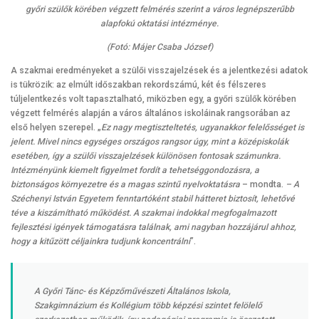
győri szülők körében végzett felmérés szerint a város legnépszerűbb
alapfokú oktatási intézménye.
(Fotó: Májer Csaba József)
A szakmai eredményeket a szülői visszajelzések és a jelentkezési adatok
is tükrözik: az elmúlt időszakban rekordszámú, két és félszeres
túljelentkezés volt tapasztalható, miközben egy, a győri szülők körében
végzett felmérés alapján a város általános iskoláinak rangsorában az
első helyen szerepel. „
Ez nagy megtiszteltetés, ugyanakkor felelősséget is
jelent. Mivel nincs egységes országos rangsor úgy, mint a középiskolák
esetében, így a szülői visszajelzések különösen fontosak számunkra.
Intézményünk kiemelt figyelmet fordít a tehetséggondozásra, a
biztonságos környezetre és a magas szintű nyelvoktatásra
– mondta.
– A
Széchenyi István Egyetem fenntartóként stabil hátteret biztosít, lehetővé
téve a kiszámítható működést. A szakmai indokkal megfogalmazott
fejlesztési igények támogatásra találnak, ami nagyban hozzájárul ahhoz,
hogy a kitűzött céljainkra tudjunk koncentrálni
”.
A Győri Tánc- és Képzőművészeti Általános Iskola,
Szakgimnázium és Kollégium több képzési szintet felölelő