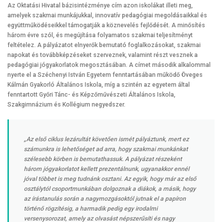
Az Oktatási Hivatal bázisintézménye cím azon iskolákat illeti meg,
amelyek szakmai munkájukkal, innovatív pedagógiai megoldásaikkal és
együttműködéseikkel támogatják a köznevelés fejlődését. A minősítés
három évre szól, és megújítása folyamatos szakmai teljesítményt
feltételez. A pályázatot elnyerők bemutató foglalkozásokat, szakmai
napokat és továbbképzéseket szerveznek, valamint részt vesznek a
pedagógiai jógyakorlatok megosztásában. A címet második alkalommal
nyerte el a Széchenyi István Egyetem fenntartásában működő Öveges
Kálmán Gyakorló Általános Iskola, míg a szintén az egyetem által
fenntartott Győri Tánc- és Képzőművészeti Általános Iskola,
Szakgimnázium és Kollégium negyedszer.
„Az első ciklus lezárultát követően ismét pályáztunk, mert ez
számunkra is lehetőséget ad arra, hogy szakmai munkánkat
szélesebb körben is bemutathassuk. A pályázat részeként
három jógyakorlatot kellett prezentálnunk, ugyanakkor ennél
jóval többet is meg tudnánk osztani. Az egyik, hogy már az első
osztálytól csoportmunkában dolgoznak a diákok, a másik, hogy
az írástanulás során a nagymozgásoktól jutnak el a papíron
történő rögzítésig, a harmadik pedig egy irodalmi
versenysorozat, amely az olvasást népszerűsíti és nagy