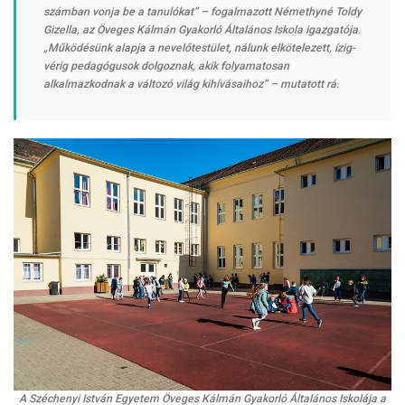
számban vonja be a tanulókat” – fogalmazott Némethyné Toldy
Gizella, az Öveges Kálmán Gyakorló Általános Iskola igazgatója.
„Működésünk alapja a nevelőtestület, nálunk elkötelezett, ízig-
vérig pedagógusok dolgoznak, akik folyamatosan
alkalmazkodnak a változó világ kihívásaihoz” – mutatott rá.
A Széchenyi István Egyetem Öveges Kálmán Gyakorló Általános Iskolája a