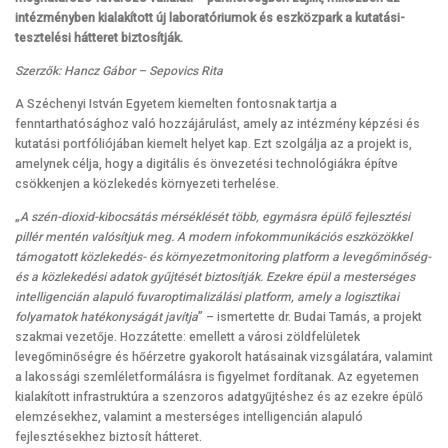
intézményben kialakított új laboratóriumok és eszközpark a kutatási-
tesztelési hátteret biztosítják.
Szerzők: Hancz Gábor – Sepovics Rita
A Széchenyi István Egyetem kiemelten fontosnak tartja a
fenntarthatósághoz való hozzájárulást, amely az intézmény képzési és
kutatási portfóliójában kiemelt helyet kap. Ezt szolgálja az a projekt is,
amelynek célja, hogy a digitális és önvezetési technológiákra építve
csökkenjen a közlekedés környezeti terhelése.
„
A szén-dioxid-kibocsátás mérséklését több, egymásra épülő fejlesztési
pillér mentén valósítjuk meg. A modern infokommunikációs eszközökkel
támogatott közlekedés- és környezetmonitoring platform a levegőminőség-
és a közlekedési adatok gyűjtését biztosítják. Ezekre épül a mesterséges
intelligencián alapuló fuvaroptimalizálási platform, amely a logisztikai
folyamatok hatékonyságát javítja
” – ismertette dr. Budai Tamás, a projekt
szakmai vezetője. Hozzátette: emellett a városi zöldfelületek
levegőminőségre és hőérzetre gyakorolt hatásainak vizsgálatára, valamint
a lakossági szemléletformálásra is figyelmet fordítanak. Az egyetemen
kialakított infrastruktúra a szenzoros adatgyűjtéshez és az ezekre épülő
elemzésekhez, valamint a mesterséges intelligencián alapuló
fejlesztésekhez biztosít hátteret.