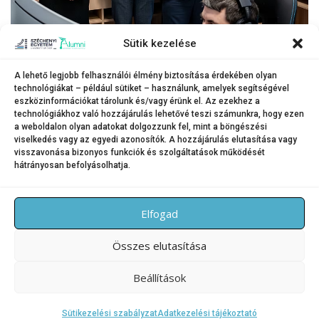
Sütik kezelése
A lehető legjobb felhasználói élmény biztosítása érdekében olyan
technológiákat – például sütiket – használunk, amelyek segítségével
A bemutató résztvevői megtekintették a projekt keretében kialakított és
eszközinformációkat tárolunk és/vagy érünk el. Az ezekhez a
felújított laborokat.
technológiákhoz való hozzájárulás lehetővé teszi számunkra, hogy ezen
a weboldalon olyan adatokat dolgozzunk fel, mint a böngészési
(Fotó: Adorján András)
viselkedés vagy az egyedi azonosítók. A hozzájárulás elutasítása vagy
visszavonása bizonyos funkciók és szolgáltatások működését
hátrányosan befolyásolhatja.
KATEGÓRIA:
HÍREK
Elfogad
Összes elutasítása
Beállítások
Copyright © 2026 SZE Alumni – Széchenyi István Egyetem
–
OnePress
téma FameThemes által
Sütikezelési szabályzat
Adatkezelési tájékoztató