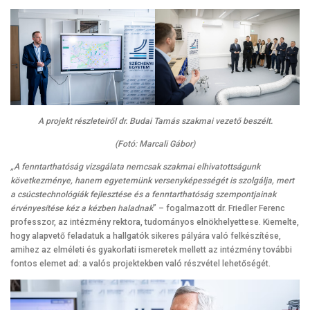
A projekt részleteiről dr. Budai Tamás szakmai vezető beszélt.
(Fotó: Marcali Gábor)
„A fenntarthatóság vizsgálata nemcsak szakmai elhivatottságunk
következménye, hanem egyetemünk versenyképességét is szolgálja, mert
a csúcstechnológiák fejlesztése és a fenntarthatóság szempontjainak
érvényesítése kéz a kézben haladnak
” – fogalmazott dr. Friedler Ferenc
professzor, az intézmény rektora, tudományos elnökhelyettese. Kiemelte,
hogy alapvető feladatuk a hallgatók sikeres pályára való felkészítése,
amihez az elméleti és gyakorlati ismeretek mellett az intézmény további
fontos elemet ad: a valós projektekben való részvétel lehetőségét.