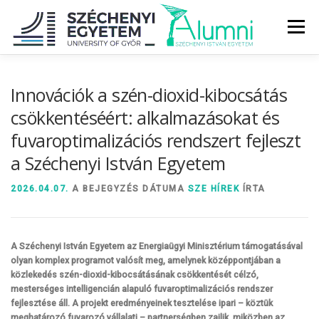
Tovább
a
Menü
tartalomhoz
RÓLUNK
ALUMNI KÖZÖSSÉG
HÍREK
MÉDIA
Innovációk a szén-dioxid-kibocsátás
csökkentéséért: alkalmazásokat és
fuvaroptimalizációs rendszert fejleszt
DIPLOMAÁTADÓ
DIPLOMÁN TÚL
a Széchenyi István Egyetem
SZOLGÁLTATÁSOK
ÉVFOLYAMOK
2026.04.07.
A BEJEGYZÉS DÁTUMA
SZE HÍREK
ÍRTA
A Széchenyi István Egyetem az Energiaügyi Minisztérium támogatásával
olyan komplex programot valósít meg, amelynek középpontjában a
közlekedés szén-dioxid-kibocsátásának csökkentését célzó,
mesterséges intelligencián alapuló fuvaroptimalizációs rendszer
fejlesztése áll. A projekt eredményeinek tesztelése ipari – köztük
meghatározó fuvarozó vállalati – partnerségben zajlik, miközben az