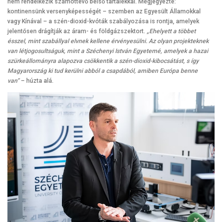
nem rendelkezik számottevő belső tartalékkal. Megjegyezte:
kontinensünk versenyképességét – szemben az Egyesült Államokkal
vagy Kínával – a szén-dioxid-kvóták szabályozása is rontja, amelyek
jelentősen drágítják az áram- és földgázszektort.
„Ehelyett a többet
ésszel, mint szabállyal elvnek kellene érvényesülni. Az olyan projekteknek
van létjogosultságuk, mint a Széchenyi István Egyetemé, amelyek a hazai
szürkeállományra alapozva csökkentik a szén-dioxid-kibocsátást, s így
Magyarország ki tud kerülni abból a csapdából, amiben Európa benne
van”
– húzta alá.