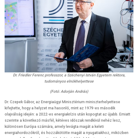
Dr. Friedler Ferenc professzor, a Széchenyi István Egyetem rektora,
tudományos elnökhelyettese
(Fotó: Adorján András)
Dr. Czepek Gábor, az Energiaügyi Minisztérium miniszterhelyettese
kifejtette, hogy a helyzet ma hasonló, mint az 1979-es második
olajválság idején: a 2022-es energiakrízis után kopogtat az újabb. Emiatt
szerinte a következő másfél, kétéves időszak rendkívül nehéz lesz,
különösen Európa számára, amely levágta magát a keleti
energiahordozókról, és hozzákötötte magát a nyugatiakhoz, miközben