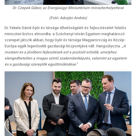
Dr. Czepek Gábor, az Energiaügyi Minisztérium miniszterhelyettese
(Fotó: Adorján András)
Dr. Fekete Dávid Győr és térsége élhetőségéért és fejlesztéséért felelős
miniszteri biztos elmondta: a Széchenyi István Egyetem meghatározó
szerepet játszik abban, hogy Győr és térsége Magyarország és Közép-
Európa egyik legerősebb gazdasági központjává vált. Hangsúlyozta:
„A
mostani és a jövőbeni fejlesztések ezt a pozíciót erősítik, amelyhez
elengedhetetlen a magas szintű szakemberképzés, valamint az egyetem
és a gazdasági szereplők együttműködése.
”