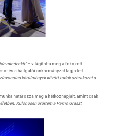
 ide mindenkit”
– világította meg a fokozott
t és a hallgatói önkormányzat tagja lett.
színvonalas körülmények között tudok szórakozni a
 munka határozza meg a hétköznapjait, amint csak
i életben. Különösen örültem a Parno Graszt