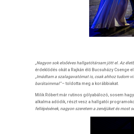
„Nagyon sok elsőéves hallgatótársam jött el. Az életb
érdeklődés okát a Rajkán élő Bucsuházy Csenge el
„Imádtam a szalagavatómat is, csak ahhoz tudom vis
barátaimmal”
– toldotta meg a korábbiakat.
Milik Róbert már rutinos gólyabálozó, sosem hagy
alkalma adódik, részt vesz a hallgatói programok
fellépésének, nagyon szeretem a zenéjüket és most sem