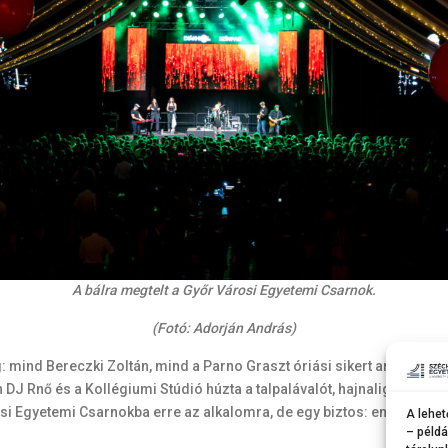
A bálra megtelt a Győr Városi Egyetemi Csarnok.
(Fotó: Adorján András)
g: mind Bereczki Zoltán, mind a Parno Graszt óriási sikert aratott ko
n DJ Rnő és a Kollégiumi Stúdió húzta a talpalávalót, hajnalig alig fo
árosi Egyetemi Csarnokba erre az alkalomra, de egy biztos: emlékezetes
A lehet
– példá