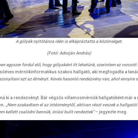
A gólyák nyitótánca idén is elkápráztatta a közönséget.
(Fotó: Adorján András)
en egyszer fordul elő, hogy gólyaként itt lehetünk, szerintem ez vonzott
sőéves mérnökinformatikus szakos hallgató, aki megfogadta a tanácso
zonyítani ezt az élményt. Kevés hasonló rendezvény van, ahol ennyire 
ná ki a rendezvényt. Bár végzős villamosmérnök hallgatóként már a
on
. „Nem szakadtam el az intézménytől, aktívan részt veszek a hallgató
 kellett csalódni bennük, óriási bulit rendeztek”
– jegyezte meg.