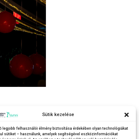
rábban a hallgatók körében, így most is hatalmas
Sütik kezelése
gyatkozott a tömeg a táncparkettről. Kit a közösség,
 este volt.
ő legjobb felhasználói élmény biztosítása érdekében olyan technológiákat
ul sütiket – használunk, amelyek segítségével eszközinformációkat