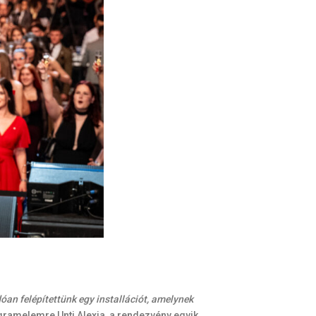
óan felépítettünk egy installációt, amelynek
ogramelemre Unti Alexia, a rendezvény egyik