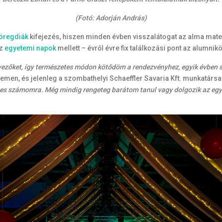
(Fotó: Adorján András)
öregdiák
kifejezés, hiszen minden évben visszalátogat az alma mate
az
egyetemi napok
mellett – évről évre fix találkozási pont az alumn
vezőket, így természetes módon kötődöm a rendezvényhez, egyik évben
emen, és jelenleg a szombathelyi Schaeffler Savaria Kft. munkatársa
ges számomra. Még mindig rengeteg barátom tanul vagy dolgozik az egye