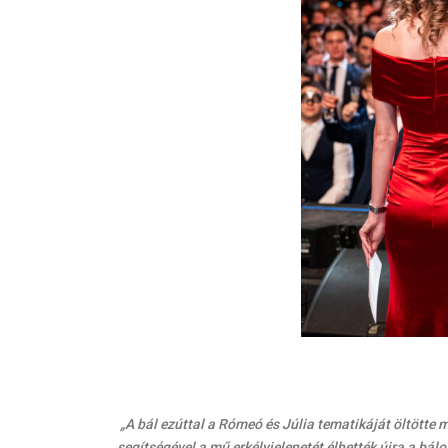
„A bál ezúttal a Rómeó és Júlia tematikáját öltötte 
segítségével a mű erkélyjelenetét élhették újra a bál