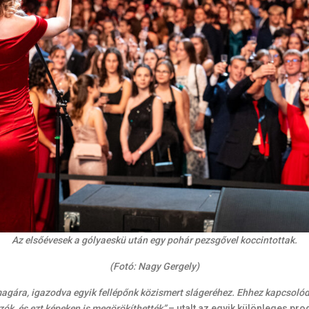
Az elsőévesek a gólyaeskü után egy pohár pezsgővel koccintottak.
(Fotó: Nagy Gergely)
magára, igazodva egyik fellépőnk közismert slágeréhez. Ehhez kapcsolód
ozók, és ezt képeken is megörökíthették”
– utalt az egyik különleges pr