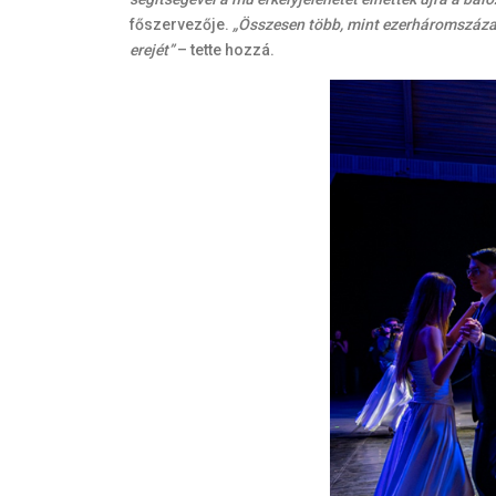
főszervezője.
„Összesen több, mint ezerháromszázan 
erejét”
– tette hozzá.