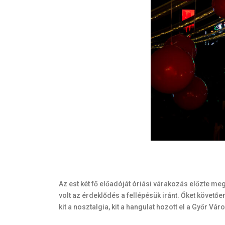
Az est két fő előadóját óriási várakozás előzte me
volt az érdeklődés a fellépésük iránt. Őket követőe
kit a nosztalgia, kit a hangulat hozott el a Győr V