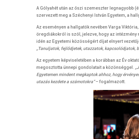
A Gólyahét után az őszi szemeszter legnagyobb (
szervezett meg a Széchenyi István Egyetem, a hall
Az eseményen a hallgatók nevében Varga Viktória, 
öregdiákokról is szól, jelezve, hogy az intézmén
idén az Egyetemi közösségért díjat elnyert vezető
„Tanuljatok, fejlődjetek, utazzatok, kapcsolódjatok, 
Az egyetem képviseletében a korábban az Év oktatój
megosztotta ünnepi gondolatait a közönséggel.
„J
Egyetemen mindent megkaptok ahhoz, hogy érvényesülje
utazás kezdete a számotokra”
– fogalmazott.