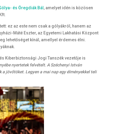
Gólya- és Öregdiák Bál
, amelyet idén is közösen
ft.
ett: ez az este nem csak a gólyákról, hanem az
gyházi-Máté Eszter, az Egyetemi Lakhatási Központ
eg lehetőséget kínál, amellyel érdemes élni.
lyáknak.
 és Kiberbiztonsági Jogi Tanszék vezetője is
yébe nyertetek felvételt. A Széchenyi István
k a jövőtöket. Legyen a mai nap egy élményekkel teli