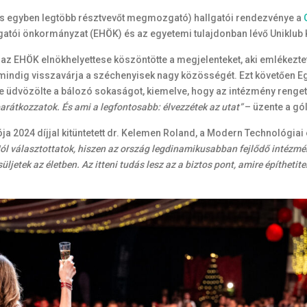
és egyben legtöbb résztvevőt megmozgató) hallgatói rendezvénye a
gatói önkormányzat (EHÖK) és az egyetemi tulajdonban lévő Uniklub K
az EHÖK elnökhelyettese köszöntötte a megjelenteket, aki emlékeztet
y mindig visszavárja a széchenyisek nagy közösségét. Ezt követően E
je üdvözölte a bálozó sokaságot, kiemelve, hogy az intézmény renget
barátkozzatok. És ami a legfontosabb: élvezzétek az utat”
– üzente a gó
a 2024 díjjal kitüntetett dr. Kelemen Roland, a Modern Technológiai
ól választottatok, hiszen az ország legdinamikusabban fejlődő intézmén
tek az életben. Az itteni tudás lesz az a biztos pont, amire építhetite