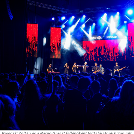
Bereczki Zoltán és a Parno Graszt fellépőként telitalálatnak bizonyult.