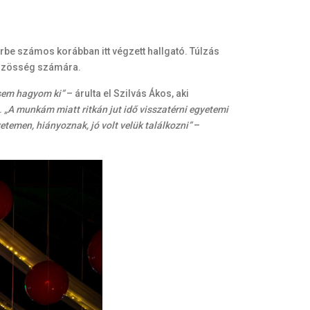
rbe számos korábban itt végzett hallgató. Túlzás
iközösség számára.
 sem hagyom ki”
– árulta el Szilvás Ákos, aki
.
„A munkám miatt ritkán jut idő visszatérni egyetemi
temen, hiányoznak, jó volt velük találkozni”
–