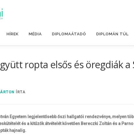
HÍREK
MÉDIA
DIPLOMAÁTADÓ
DIPLOMÁN TÚL
 együtt ropta elsős és öregdiák
MÁRTON
ÍRTA
stván Egyetem legjelentősebb őszi hallgatói rendezvénye, melyen több
kütételét és a kitűzők átvételét követően Bereczki Zoltán és a Parno
pták hajnalig.