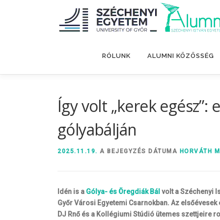
Tovább
a
tartalomhoz
RÓLUNK
ALUMNI KÖZÖSSÉG
Így volt „kerek egész”:
gólyabálján
2025.11.19.
A BEJEGYZÉS DÁTUMA
HORVÁTH 
Idén is a
Gólya- és Öregdiák Bál
volt a Széchenyi I
Győr Városi Egyetemi Csarnokban. Az elsőévesek es
DJ Rnő és a Kollégiumi Stúdió ütemes szettjeire ro