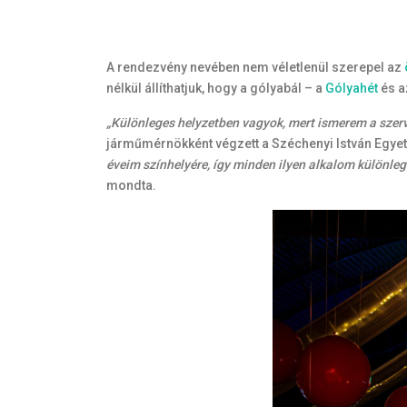
A rendezvény nevében nem véletlenül szerepel az
nélkül állíthatjuk, hogy a gólyabál – a
Gólyahét
és 
„Különleges helyzetben vagyok, mert ismerem a szer
járműmérnökként végzett a Széchenyi István Egyet
éveim színhelyére, így minden ilyen alkalom különle
mondta.