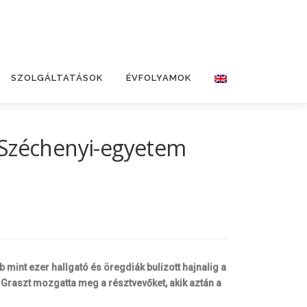
SZOLGÁLTATÁSOK
ÉVFOLYAMOK
 a Széchenyi-egyetem
 mint ezer hallgató és öregdiák bulizott hajnalig a
 Graszt mozgatta meg a résztvevőket, akik aztán a