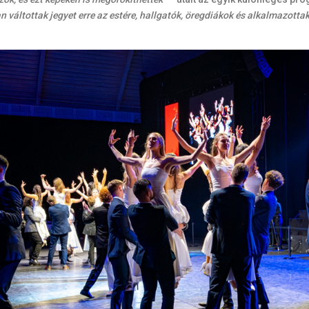
váltottak jegyet erre az estére, hallgatók, öregdiákok és alkalmazotta