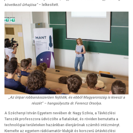
következő űrhajósa”
– lelkesített.
„Az űripar robbanásszerűen fejlődik, és ebből Magyarország is kiveszi a
részét” – hangsúlyozta dr. Ferencz Orsolya.
A Széchenyi István Egyetem nevében dr. Nagy Szilvia, a Távközlési
Tanszék professzora üdvözölte a fiatalokat, és röviden bemutatta a
technológiai területeken hazánkban élenjárónak számító intézményt.
Kiemelte az egyetem rádióamatőr-klubját és korszerű űrtávközlési