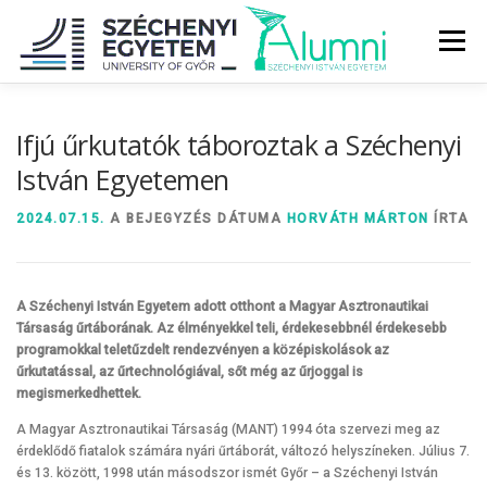
Tovább
a
Menü
tartalomhoz
RÓLUNK
ALUMNI KÖZÖSSÉG
HÍREK
MÉDIA
Ifjú űrkutatók táboroztak a Széchenyi
István Egyetemen
DIPLOMAÁTADÓ
DIPLOMÁN TÚL
2024.07.15.
A BEJEGYZÉS DÁTUMA
HORVÁTH MÁRTON
ÍRTA
SZOLGÁLTATÁSOK
ÉVFOLYAMOK
A Széchenyi István Egyetem adott otthont a Magyar Asztronautikai
Társaság űrtáborának. Az élményekkel teli, érdekesebbnél érdekesebb
programokkal teletűzdelt rendezvényen a középiskolások az
űrkutatással, az űrtechnológiával, sőt még az űrjoggal is
megismerkedhettek.
A Magyar Asztronautikai Társaság (MANT) 1994 óta szervezi meg az
érdeklődő fiatalok számára nyári űrtáborát, változó helyszíneken. Július 7.
és 13. között, 1998 után másodszor ismét Győr – a Széchenyi István