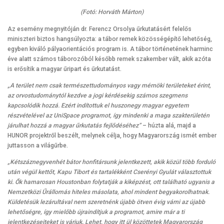
(Fotó: Horváth Márton)
Az esemény megnyitóján dr. Ferencz Orsolya űrkutatásért felelős
miniszteri biztos hangsúlyozta: a tábor remek közösségépítő lehetőség,
egyben kiváló pályaorientációs program is. A tábor történetének harminc
éve alatt számos táborozóból később remek szakember vált, akik azóta
is erősítik a magyar űripart és űrkutatást.
„A terület nem csak természettudományos vagy mérnöki területeket érint,
az orvostudománytól kezdve a jogi kérdésekig számos szegmens
kapcsolódik hozzá. Ezért indítottuk el huszonegy magyar egyetem
részvételével az UniSpace programot, így mindenki a maga szakterületén
járulhat hozzá a magyar űrkutatás fejlődéséhez”
– húzta alá, majd a
HUNOR projektről beszélt, melynek célja, hogy Magyarország ismét ember
juttasson a világűrbe.
„Kétszáznegyvenhét bátor honfitársunk jelentkezett, akik közül több forduló
után végül kettőt, Kapu Tibort és tartalékként Cserényi Gyulát választottuk
ki. Ők hamarosan Houstonban folytatják a kiképzést, ott található ugyanis a
Nemzetközi Űrállomás hiteles másolata, ahol mindent begyakorolhatnak.
Küldetésük lezárultával nem szeretnénk újabb ötven évig várni az újabb
lehetőségre, így mielőbb újraindítjuk a programot, amire már a ti
jelentkezéseiteket is várjuk. Lehet, hogy itt ül közöttetek Magyarország