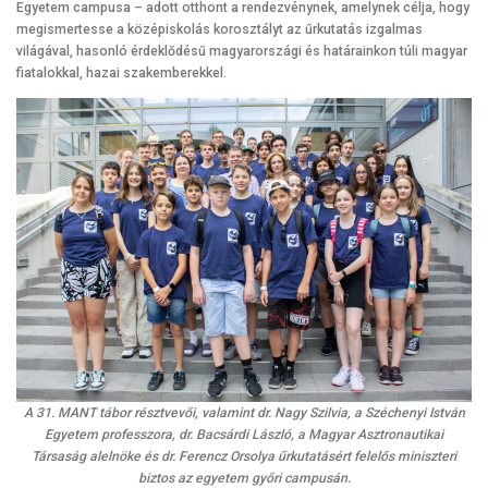
Egyetem campusa – adott otthont a rendezvénynek, amelynek célja, hogy
megismertesse a középiskolás korosztályt az űrkutatás izgalmas
világával, hasonló érdeklődésű magyarországi és határainkon túli magyar
fiatalokkal, hazai szakemberekkel.
A 31. MANT tábor résztvevői, valamint dr. Nagy Szilvia, a Széchenyi István
Egyetem professzora, dr. Bacsárdi László, a Magyar Asztronautikai
Társaság alelnöke és dr. Ferencz Orsolya űrkutatásért felelős miniszteri
biztos az egyetem győri campusán.