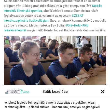
Az előadások mellett a fiatalokra számos játékos feladat és szakmai
program várt. Ellátogattak többek között a győri campuson lévő
Mobilis
Interaktív Élményközpontba
, ahol kísérleti bemutatókon és interaktív
foglalkozáson vettek részt, valamint az egyetem
SZESAT
Interdiszciplináris Szakkollégium
ához, amelynek kommunikációs modulja
az űrbe is eljutott. Megismerték a Bay Zoltán
Föld–Hold–Föld
radarkísérletetét
megismétlő Honfy József Rádióamatőr Klub munkáját is.
Sütik kezelése
A lehető legjobb felhasználói élmény biztosítása érdekében olyan
technológiákat – például sütiket – használunk, amelyek segítségével
Az ország minden részéről és a határon túlról is érkeztek középiskolások a