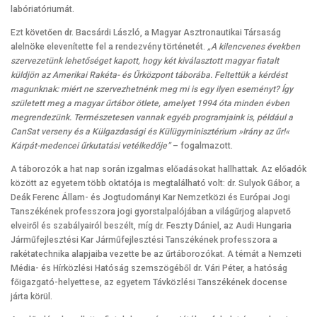
labóriatóriumát.
Ezt követően dr. Bacsárdi László, a Magyar Asztronautikai Társaság
alelnöke elevenítette fel a rendezvény történetét.
„A kilencvenes években
szervezetünk lehetőséget kapott, hogy két kiválasztott magyar fiatalt
küldjön az Amerikai Rakéta- és Űrközpont táborába. Feltettük a kérdést
magunknak: miért ne szervezhetnénk meg mi is egy ilyen eseményt? Így
született meg a magyar űrtábor ötlete, amelyet 1994 óta minden évben
megrendezünk. Természetesen vannak egyéb programjaink is, például a
CanSat verseny és a Külgazdasági és Külügyminisztérium »Irány az űr!«
Kárpát-medencei űrkutatási vetélkedője”
– fogalmazott.
A táborozók a hat nap során izgalmas előadásokat hallhattak. Az előadók
között az egyetem több oktatója is megtalálható volt: dr. Sulyok Gábor, a
Deák Ferenc Állam- és Jogtudományi Kar Nemzetközi és Európai Jogi
Tanszékének professzora jogi gyorstalpalójában a világűrjog alapvető
elveiről és szabályairól beszélt, míg dr. Feszty Dániel, az Audi Hungaria
Járműfejlesztési Kar Járműfejlesztési Tanszékének professzora a
rakétatechnika alapjaiba vezette be az űrtáborozókat. A témát a Nemzeti
Média- és Hírközlési Hatóság szemszögéből dr. Vári Péter, a hatóság
főigazgató-helyettese, az egyetem Távközlési Tanszékének docense
járta körül.