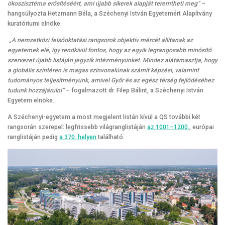
ökoszisztéma erősítéséért, ami újabb sikerek alapját teremtheti meg”
–
hangsúlyozta Hetzmann Béla, a Széchenyi István Egyetemért Alapítvány
kuratóriumi elnöke.
„A nemzetközi felsőoktatási rangsorok objektív mércét állítanak az
egyetemek elé, így rendkívül fontos, hogy az egyik legrangosabb minősítő
szervezet újabb listáján jegyzik intézményünket. Mindez alátámasztja, hogy
a globális színtéren is magas színvonalúnak számít képzési, valamint
tudományos teljesítményünk, amivel Győr és az egész térség fejlődéséhez
tudunk hozzájárulni”
– fogalmazott dr. Filep Bálint, a Széchenyi István
Egyetem elnöke.
A Széchenyi-egyetem a most megjelent listán kívül a QS további két
rangsorán szerepel: legfrissebb világranglistáján
az 1001–1200.
, európai
ranglistáján pedig
a 370. helyen
található.