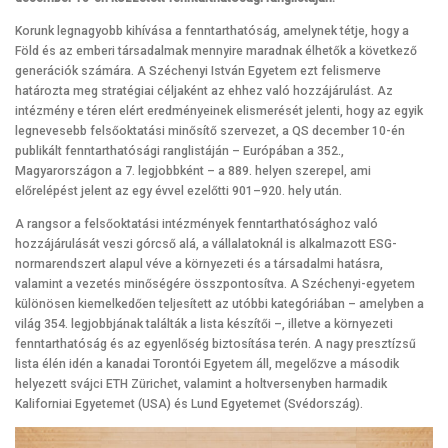
Korunk legnagyobb kihívása a fenntarthatóság, amelynek tétje, hogy a
Föld és az emberi társadalmak mennyire maradnak élhetők a következő
generációk számára. A Széchenyi István Egyetem ezt felismerve
határozta meg stratégiai céljaként az ehhez való hozzájárulást. Az
intézmény e téren elért eredményeinek elismerését jelenti, hogy az egyik
legnevesebb felsőoktatási minősítő szervezet, a QS december 10-én
publikált fenntarthatósági ranglistáján – Európában a 352.,
Magyarországon a 7. legjobbként – a 889. helyen szerepel, ami
előrelépést jelent az egy évvel ezelőtti 901–920. hely után.
A rangsor a felsőoktatási intézmények fenntarthatósághoz való
hozzájárulását veszi górcső alá, a vállalatoknál is alkalmazott ESG-
normarendszert alapul véve a környezeti és a társadalmi hatásra,
valamint a vezetés minőségére összpontosítva. A Széchenyi-egyetem
különösen kiemelkedően teljesített az utóbbi kategóriában – amelyben a
világ 354. legjobbjának találták a lista készítői –, illetve a környezeti
fenntarthatóság és az egyenlőség biztosítása terén. A nagy presztízsű
lista élén idén a kanadai Torontói Egyetem áll, megelőzve a második
helyezett svájci ETH Zürichet, valamint a holtversenyben harmadik
Kaliforniai Egyetemet (USA) és Lund Egyetemet (Svédország).