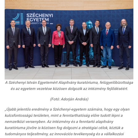
A Széchenyi István Egyetemért Alapítvány kuratóriuma, felügyelőbizottsága
és az egyetem vezetése közösen dolgozik az intézmény fejlődéséért.
(Fotó: Adorján András)
„Újabb jelentős eredmény a Széchenyi-egyetem számára, hogy egy olyan
kulcsfontosságú területen, mint a fenntarthatóság előre tudott lépni a
nemzetközi versenyben. Az intézmény és a fenntartó alapítvány
kuratóriuma jövőre is közösen fog dolgozni a stratégiai célok, köztük a
tudományos teljesítmény, az innovációs tevékenység és a vállalkozási