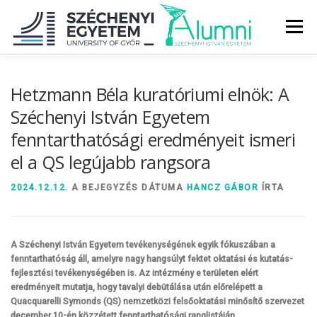
Tovább
a
Menü
tartalomhoz
RÓLUNK
ALUMNI KÖZÖSSÉG
HÍREK
MÉDIA
Hetzmann Béla kuratóriumi elnök: A
Széchenyi István Egyetem
fenntarthatósági eredményeit ismeri
DIPLOMAÁTADÓ
DIPLOMÁN TÚL
el a QS legújabb rangsora
SZOLGÁLTATÁSOK
ÉVFOLYAMOK
2024.12.12.
A BEJEGYZÉS DÁTUMA
HANCZ GÁBOR
ÍRTA
A Széchenyi István Egyetem tevékenységének egyik fókuszában a
fenntarthatóság áll, amelyre nagy hangsúlyt fektet oktatási és kutatás-
fejlesztési tevékenységében is. Az intézmény e területen elért
eredményeit mutatja, hogy tavalyi debütálása után előrelépett a
Quacquarelli Symonds (QS) nemzetközi felsőoktatási minősítő szervezet
december 10-én közzétett fenntarthatósági ranglistáján.