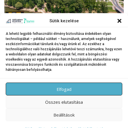
Sütik kezelése
A lehető legjobb felhasználói élmény biztosítása érdekében olyan
technológiákat – például sütiket – használunk, amelyek segítségével
A Széchenyi István Egyetem győri campusa – az intézmény sokat tesz a
eszközinformációkat tárolunk és/vagy érünk el. Az ezekhez a
fenntarthatóságért.
technológiákhoz való hozzájárulás lehetővé teszi számunkra, hogy ezen
a weboldalon olyan adatokat dolgozzunk fel, mint a böngészési
(Fotó: Korcz Miklós Máté)
viselkedés vagy az egyedi azonosítók. A hozzájárulás elutasítása vagy
visszavonása bizonyos funkciók és szolgáltatások működését
hátrányosan befolyásolhatja.
KATEGÓRIA:
HÍREK
Elfogad
Összes elutasítása
Beállítások
Copyright © 2026 SZE Alumni – Széchenyi István Egyetem
–
OnePress
téma FameThemes által