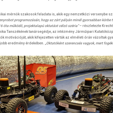
kai mérnök szakosok feladata is, akik egy nemzetközi versenybe szál
enyrobot programozásán, hogy az zárt pályán minél gyorsabban körbe 
6 óta működő, projektalapú oktatást célzó széria”
– részletezte Krecht
ika Tanszékének tanársegédje, az intézmény Járműipari Kutatóközpo
 motivációját, akik kifejezetten várták az elméleti órán vázoltak gyako
l jobb eredmény érdekében.
„Oktatóként szerencsés vagyok, mert fogék