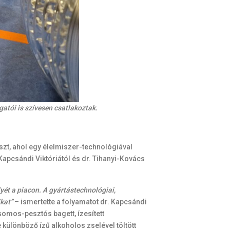
tói is szívesen csatlakoztak.
zt, ahol egy élelmiszer-technológiával
. Kapcsándi Viktóriától és dr. Tihanyi-Kovács
lyét a piacon. A gyártástechnológiai,
ikat”
– ismertette a folyamatot dr. Kapcsándi
somos-pesztós bagett, ízesített
e különböző ízű alkoholos zselével töltött