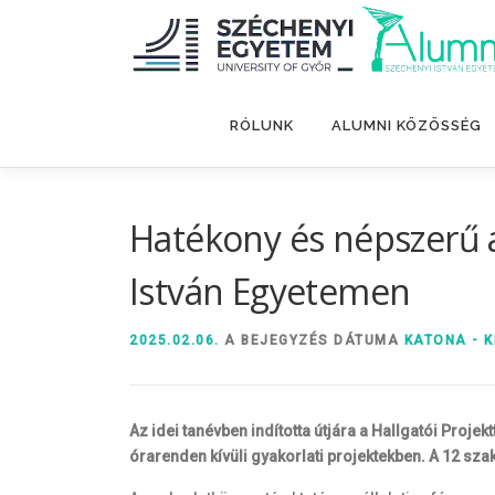
Tovább
a
tartalomhoz
RÓLUNK
ALUMNI KÖZÖSSÉG
Hatékony és népszerű a
István Egyetemen
2025.02.06.
A BEJEGYZÉS DÁTUMA
KATONA - K
Az idei tanévben indította útjára a Hallgatói Pro
órarenden kívüli gyakorlati projektekben. A 12 sza