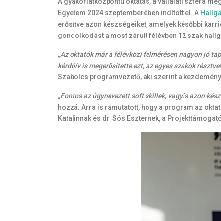
A gyakorlatközpontú oktatás, a vállalati szféra m
Egyetem 2024 szeptemberében indított el. A
Hallg
erősítve azon készségeiket, amelyek későbbi karr
gondolkodást a most zárult félévben 12 szak hallga
„Az oktatók már a félévközi felmérésen nagyon jó tap
kérdőív is megerősítette ezt, az egyes szakok részt
Szabolcs programvezető, aki szerint a kezdeménye
„Fontos az úgynevezett soft skillek, vagyis azon kés
hozzá. Arra is rámutatott, hogy a program az okta
Katalinnak és dr. Sós Eszternek, a Projekttámogat