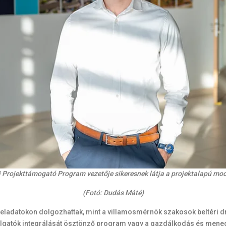
i Projekttámogató Program vezetője sikeresnek látja a projektalapú modu
(Fotó: Dudás Máté)
 feladatokon dolgozhattak, mint a villamosmérnök szakosok beltéri dr
lgatók integrálását ösztönző program vagy a gazdálkodás és mened