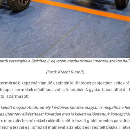
atói versenybe a Széchenyi-egyetem mechatronikai mérnök szakos hallga
(Fotó: Krecht Rudolf)
rmérnök-képzésén tanulók szintén különleges projektben vettek rés
esipari termékek előállítása volt a feladatuk. A gyakorlatias ötlet dr
itól származott.
 kellett megalkotniuk, amely kérdőíves kutatás alapján is megállná a he
az ütemterv elkészítését követően meg is kellett valósítaniuk koncepció
re innovatív termékekkel rukkoltak elő: készült gluténmentes paradic
a teával és liofilizált málnával adalékolt és ízesített babka, illetv