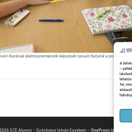
i Karának élelmiszermérnök-képzésén tanuló fiatalok a projektalapú mu
A lehet
– példá
tárolun
lehetőv
fel, mi
elutasí
hátrány
2026 SZE Alumni – Széchenyi István Egyetem
–
OnePress
téma Fame