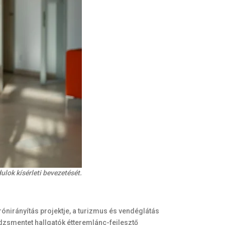
lok kísérleti bevezetését.
ónirányítás projektje, a turizmus és vendéglátás
zsmentet hallgatók étteremlánc-fejlesztő