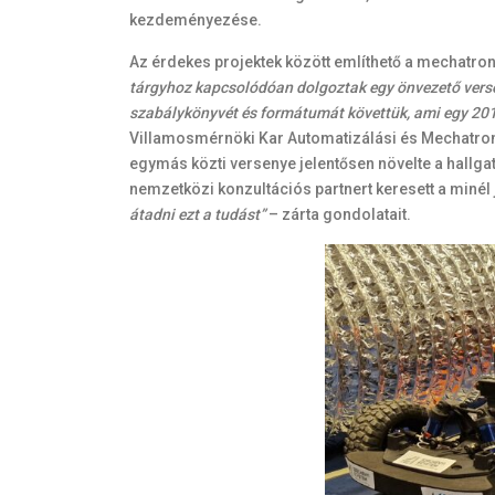
kezdeményezése.
Az érdekes projektek között említhető a mechatroni
tárgyhoz kapcsolódóan dolgoztak egy önvezető vers
szabálykönyvét és formátumát követtük, ami egy 201
Villamosmérnöki Kar Automatizálási és Mechatron
egymás közti versenye jelentősen növelte a hallgatók
nemzetközi konzultációs partnert keresett a miné
átadni ezt a tudást”
– zárta gondolatait.