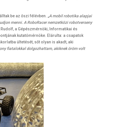
ltak be az őszi félévben. „
A mobil robotika alapjai
tudjon menni. A RoboRacer nemzetközi robotverseny
 Rudolf, a Gépészmérnöki, Informatikai és
ntjának kutatómérnöke. Elárulta: a csapatok
rlatba ültetését, sőt olyan is akadt, aki
ony fiatalokkal dolgozhattam, akiknek öröm volt