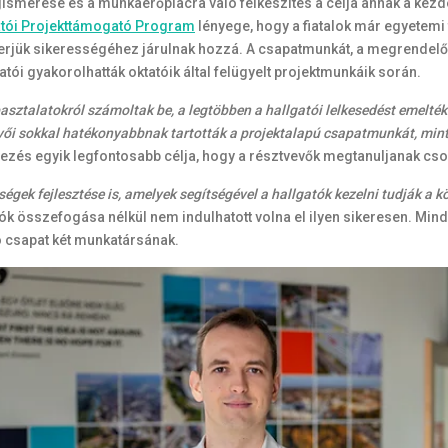
egismerése és a munkaerőpiacra való felkészítés a célja annak a ke
atói Projekttámogató Program
lényege, hogy a fiatalok már egyetemi
ierjük sikerességéhez járulnak hozzá. A csapatmunkát, a megrendel
tói gyakorolhatták oktatóik által felügyelt projektmunkáik során.
asztalatokról számoltak be, a legtöbben a hallgatói lelkesedést emelté
vevői sokkal hatékonyabbnak tartották a projektalapú csapatmunkát, mi
zés egyik legfontosabb célja, hogy a résztvevők megtanuljanak cso
zségek fejlesztése is, amelyek segítségével a hallgatók kezelni tudják a
tók összefogása nélkül nem indulhatott volna el ilyen sikeresen. Mi
ó csapat két munkatársának.