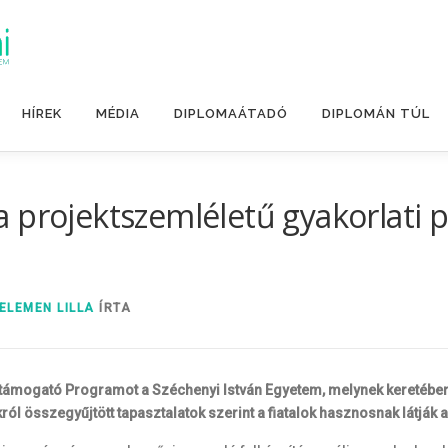
HÍREK
MÉDIA
DIPLOMAÁTADÓ
DIPLOMÁN TÚL
 projektszemléletű gyakorlati 
ELEMEN LILLA
ÍRTA
jekttámogató Programot a Széchenyi István Egyetem, melynek keretében
król összegyűjtött tapasztalatok szerint a fiatalok hasznosnak látjá