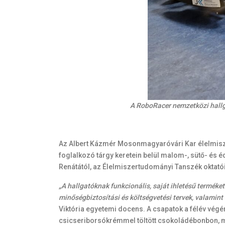
A RoboRacer nemzetközi hallg
Az Albert Kázmér Mosonmagyaróvári Kar élelmisze
foglalkozó tárgy keretein belül malom-, sütő- és éd
Renátától, az Élelmiszertudományi Tanszék oktató
„A hallgatóknak funkcionális, saját ihletésű terméket
minőségbiztosítási és költségvetési tervek, valamint 
Viktória egyetemi docens. A csapatok a félév végé
csicseriborsókrémmel töltött csokoládébonbon, match