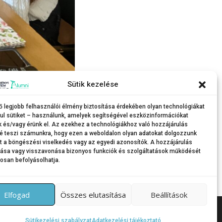
Sütik kezelése
nka elméleti alapjait is elsajátíthatták.
ő legjobb felhasználói élmény biztosítása érdekében olyan technológiákat
ul sütiket – használunk, amelyek segítségével eszközinformációkat
k és/vagy érünk el. Az ezekhez a technológiákhoz való hozzájárulás
é teszi számunkra, hogy ezen a weboldalon olyan adatokat dolgozzunk
nt a böngészési viselkedés vagy az egyedi azonosítók. A hozzájárulás
tása vagy visszavonása bizonyos funkciók és szolgáltatások működését
osan befolyásolhatja.
Elfogad
Összes elutasítása
Beállítások
Themes által
Sütikezelési szabályzat
Adatkezelési tájékoztató