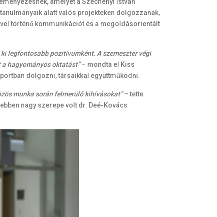
zdeményezésnek, amelyet a Széchenyi István
 tanulmányaik alatt valós projekteken dolgozzanak,
ővel történő kommunikációt és a megoldásorientált
k ki legfontosabb pozitívumként. A szemeszter végi
nt a hagyományos oktatást”
– mondta el Kiss
portban dolgozni, társaikkal együttműködni.
 közös munka során felmerülő kihívásokat”
– tette
ndebben nagy szerepe volt dr. Deé-Kovács