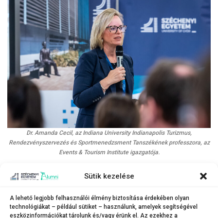
Dr. Amanda Cecil, az Indiana University Indianapolis Turizmus,
Rendezvényszervezés és Sportmenedzsment Tanszékének professzora, az
Events & Tourism Institute igazgatója.
(Fotó: Dudás Máté)
Sütik kezelése
A háromnapos konferencia keretében 24 szekcióban zajlottak
tudományos viták, köztük a fiatal kutatóknak szóló Next Generation
A lehető legjobb felhasználói élmény biztosítása érdekében olyan
program keretében. A szakmai eseményt olyan rangos nemzetközi
technológiákat – például sütiket – használunk, amelyek segítségével
kiadók is támogatták, mint az Emerald Publishing, a Springer Nature és a
eszközinformációkat tárolunk és/vagy érünk el. Az ezekhez a