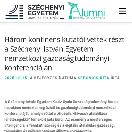
Tovább
a
Menü
tartalomhoz
RÓLUNK
ALUMNI KÖZÖSSÉG
HÍREK
MÉDIA
Három kontinens kutatói vettek részt
a Széchenyi István Egyetem
nemzetközi gazdaságtudományi
DIPLOMAÁTADÓ
DIPLOMÁN TÚL
konferenciáján
SZOLGÁLTATÁSOK
ÉVFOLYAMOK
2025.10.15.
A BEJEGYZÉS DÁTUMA
SEPOVICS RITA
ÍRTA
A Széchenyi István Egyetem Kautz Gyula Gazdaságtudományi Kara a
napokban rendezte meg üzleti és gazdaságtudományi nemzetközi
konferenciáját, amely ezúttal a „Globális kihívások átalakítása
lehetőségekké” témakört járta körül. Az esemény a mesterséges
intelligencia, a fenntarthatóság és a digitális átalakulás gazdasági,
társadalmi és vállalati hatásait állította középpontba.