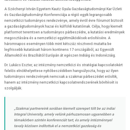
A Széchenyi István Egyetem Kautz Gyula Gazdaságtudományi Kar Üzleti
és Gazdaságtudományi Konferenciája a régió egyik legrangosabb
nemzetközi tudományos rendezvénye, amely évről évre fórumot biztosít
a gazdaságtudományok hazai és külföldi kutatóinak. Célja, hogy kiemelt
platformot teremtsen a tudományos párbeszédre, a kutatási eredmények
megosztására és a nemzetközi együttműködések erősítésére. A
háromnapos eseményen több mint kétszáz résztvevő mutatta be
legfrissebb kutatásait három kontinens 17 országából, az Egyesült
Államoktól és Brazíliától Európán át egészen Indiáig és Indonéziáig.
Dr. Lukács Eszter, az intézmény nemzetközi és stratégiai kapcsolatokért
felelős elnökhelyettese nyitóbeszédében hangsúlyozta, hogy az ilyen
tudományos rendezvények nemcsak a szakmai párbeszédet erősítik,
hanem az intézmény nemzetközi kapcsolatrendszerének bővítését is
szolgálják.
„Szakmai partnereink sorában kiemelt szerepet tölt be az indiai
Integral University, amely velünk párhuzamosan ugyanebben a
témakörben szintén konferenciát tart, és amely intézménnyel
tavaly közösen indítottuk el a nemzetközi gazdaság és