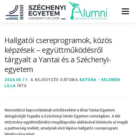
Tovább
a
Menü
tartalomhoz
RÓLUNK
ALUMNI KÖZÖSSÉG
HÍREK
MÉDIA
Hallgatói csereprogramok, közös
képzések – együttműködésről
tárgyalt a Yantai és a Széchenyi-
DIPLOMAÁTADÓ
DIPLOMÁN TÚL
egyetem
SZOLGÁLTATÁSOK
ÉVFOLYAMOK
2024.06.11.
A BEJEGYZÉS DÁTUMA
KATONA - KELEMEN
LILLA
ÍRTA
Nemzetközi kapcsolatainak erősítéseként a kínai Yantai Egyetem
delegációját fogadta a Széchenyi István Egyetem nemrégiben. A két
intézmény együttműködési megállapodás aláírásával kötelezte el magát
a partnerség mellett, amelynek első lépése hallgatói csereprogram
létrehozása lehet.