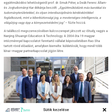
együttműködési lehetőségeiről prof. dr. Smuk Péter, a Deák Ferenc Állam-
és Jogtudományi Kar dékánja beszélt.
„Együttműködünk más karokkal és
tudományterületekkel, és olyan interdiszciplináris kérdéskörökkel
foglalkozunk, mint a kiberbiztonsági jog, a mesterséges intelligencia, a
világűrjog vagy épp a környezetvédelmi jog”
– fűzte hozzá.
A találkozó megszervezésében kulcsszerepet játszott az iStudy, vagyis a
Nanjing Shuangri Education & Technology. A 2004 óta 19 magyar
intézménnyel kapcsolatot fenntartó vállalat képviseletében Rao Sha
tartott rövid előadást, amelyben kiemelte: küldetésük, hogy minél több
kínai–magyar partnerkapcsolat jöjjön létre.
Sütik kezelése