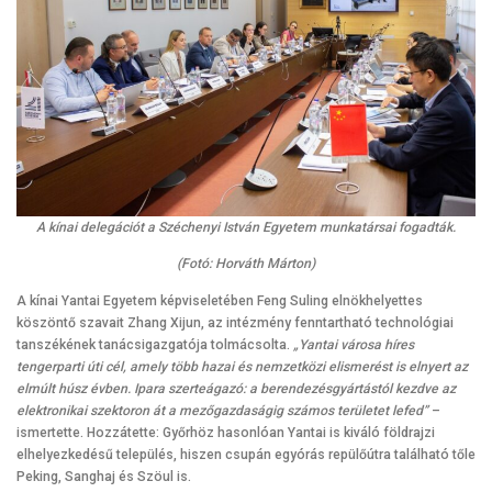
A kínai delegációt a Széchenyi István Egyetem munkatársai fogadták.
(Fotó: Horváth Márton)
A kínai Yantai Egyetem képviseletében Feng Suling elnökhelyettes
köszöntő szavait Zhang Xijun, az intézmény fenntartható technológiai
tanszékének tanácsigazgatója tolmácsolta.
„Yantai városa híres
tengerparti úti cél, amely több hazai és nemzetközi elismerést is elnyert az
elmúlt húsz évben. Ipara szerteágazó: a berendezésgyártástól kezdve az
elektronikai szektoron át a mezőgazdaságig számos területet lefed”
–
ismertette. Hozzátette: Győrhöz hasonlóan Yantai is kiváló földrajzi
elhelyezkedésű település, hiszen csupán egyórás repülőútra található tőle
Peking, Sanghaj és Szöul is.