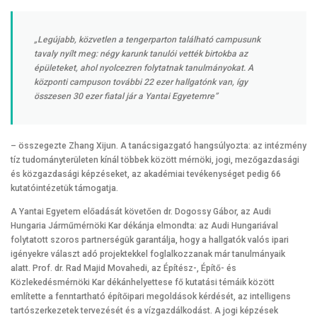
„Legújabb, közvetlen a tengerparton található campusunk
tavaly nyílt meg: négy karunk tanulói vették birtokba az
épületeket, ahol nyolcezren folytatnak tanulmányokat. A
központi campuson további 22 ezer hallgatónk van, így
összesen 30 ezer fiatal jár a Yantai Egyetemre”
– összegezte Zhang Xijun. A tanácsigazgató hangsúlyozta: az intézmény
tíz tudományterületen kínál többek között mérnöki, jogi, mezőgazdasági
és közgazdasági képzéseket, az akadémiai tevékenységet pedig 66
kutatóintézetük támogatja.
A Yantai Egyetem előadását követően dr. Dogossy Gábor, az Audi
Hungaria Járműmérnöki Kar dékánja elmondta: az Audi Hungariával
folytatott szoros partnerségük garantálja, hogy a hallgatók valós ipari
igényekre választ adó projektekkel foglalkozzanak már tanulmányaik
alatt. Prof. dr. Rad Majid Movahedi, az Építész-, Építő- és
Közlekedésmérnöki Kar dékánhelyettese fő kutatási témáik között
említette a fenntartható építőipari megoldások kérdését, az intelligens
tartószerkezetek tervezését és a vízgazdálkodást. A jogi képzések