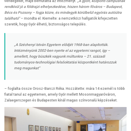
vendégeket, majd bemutatta az intézményt.
„A győri, központi campusnak
rendkívül jó a földrajzi elhelyezkedése, hiszen három főváros – Budapest,
Bécs és Pozsony – fogja közre, és mindegyik körülbelül egyórás autóútra
található”
– mondta el. Kiemelte: a nemzetközi hallgatók kifejezetten
szeretik, hogy Győr élhető, biztonságos település.
„A Széchenyi István Egyetem elődjét 1968-ban alapították.
Intézményünk 2002-ben nyerte el az egyetemi rangot, így –
amellett, hogy büszkék vagyunk múltunkra – 21. századi
tudományos-technológiai felsőoktatási központként határozzuk
meg magunkat”
– foglalta össze Orosz-Barczi Réka. Hozzátette: mára 14 ezernél is több
fiatal tanul az egyetemen, amely Győr mellett Mosonmagyaróváron,
Zalaegerszegen és Budapesten kínál magas színvonalú képzéseket.