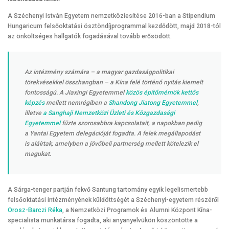
A Széchenyi István Egyetem nemzetköziesítése 2016-ban a Stipendium
Hungaricum felsőoktatási ösztöndíjprogrammal kezdődött, majd 2018-tól
az önköltséges hallgatók fogadásával tovább erősödött.
Az intézmény számára – a magyar gazdaságpolitikai
törekvésekkel összhangban – a Kína felé történő nyitás kiemelt
fontosságú. A Jiaxingi Egyetemmel
közös építőmérnök kettős
képzés
mellett nemrégiben a
Shandong Jiatong Egyetemmel
,
illetve
a Sanghaji Nemzetközi Üzleti és Közgazdasági
Egyetemmel
fűzte szorosabbra kapcsolatait, a napokban pedig
a Yantai Egyetem delegációját fogadta. A felek megállapodást
is aláírtak, amelyben a jövőbeli partnerség mellett kötelezik el
magukat.
A Sárga-tenger partján fekvő Santung tartomány egyik legelismertebb
felsőoktatási intézményének küldöttségét a Széchenyi-egyetem részéről
Orosz-Barczi Réka
, a Nemzetközi Programok és Alumni Központ Kína-
specialista munkatársa fogadta, aki anyanyelvükön köszöntötte a